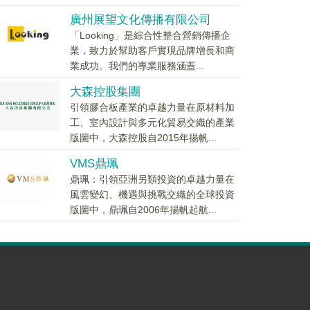
廣州展望文化傳播有限公司
「Looking」是綜合性整合營銷傳播企
業，致力於幫助客戶實現品牌增長和商
業成功。我們的專業服務涵蓋...
大森控股集團
引領膠合板產業的卓越力量在原材料加
工、室內設計與多元化貿易交織的產業
版圖中，大森控股自2015年揚帆...
VMS鼎珮
鼎珮：引領亞洲另類投資的卓越力量在
風雲變幻、機遇與挑戰交織的全球投資
版圖中，鼎珮自2006年揚帆起航...