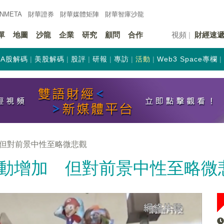
INMETA
財華證券
財華
媒體矩陣
財華
智庫沙龍
單
地圖
沙龍
企業
研究
顧問
合作
視頻
財經速
A股解碼
美股解碼
股評
研報
專訪
活動
Web3 Space專欄
但對前景中性至略微悲觀
動增加 但對前景中性至略微