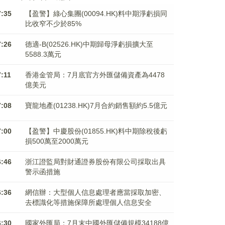
7:35
【盈警】綠心集團(00094.HK)料中期淨虧損同
比收窄不少於85%
7:26
德適-B(02526.HK)中期歸母淨虧損擴大至
5588.3萬元
7:11
香港金管局：7月底官方外匯儲備資產為4478
億美元
7:08
寶龍地產(01238.HK)7月合約銷售額約5.5億元
7:00
【盈警】中慶股份(01855.HK)料中期除稅後虧
損500萬至2000萬元
6:46
浙江證監局對財通證券股份有限公司採取出具
警示函措施
6:36
網信辦：大型個人信息處理者應當採取加密、
去標識化等措施保障所處理個人信息安全
6:30
國家外匯局：7月末中國外匯儲備規模34188億