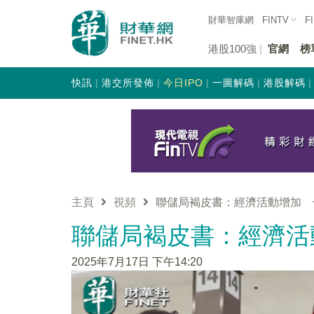
財華智庫網
FINTV
F
港股100強
官網
榜
快訊
港交所發佈
今日IPO
一圖解碼
港股解碼
主頁
視頻
聯儲局褐皮書：經濟活動增加 
聯儲局褐皮書：經濟活
2025年7月17日 下午14:20