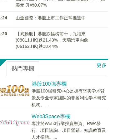
美元 升幅0.07%
6:24
山金國際：港股上市工作正常推進中
6:20
【異動股】港股跌幅榜前十，九福來
(08611.HK)跌21.43%，天瑞汽車内飾
(06162.HK)跌18.44%
更多
熱門專欄
港股100強專欄
港股100强研究中心是拥有坚实学术背
景及专业专家团队的非盈利性学术研究
机构。...
Web3Space專欄
專注於Web3行業投資融資、RWA發
行、項目諮詢、項目營銷、知識教育及
人才招聘。...