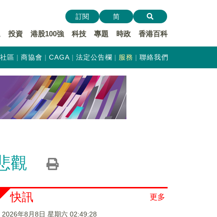
訂閱
简
遞
投資
港股100強
科技
專題
時政
香港百科
社區
商協會
CAGA
法定公告欄
服務
聯絡我們
悲觀
快訊
更多
2026年8月8日 星期六 02:49:29