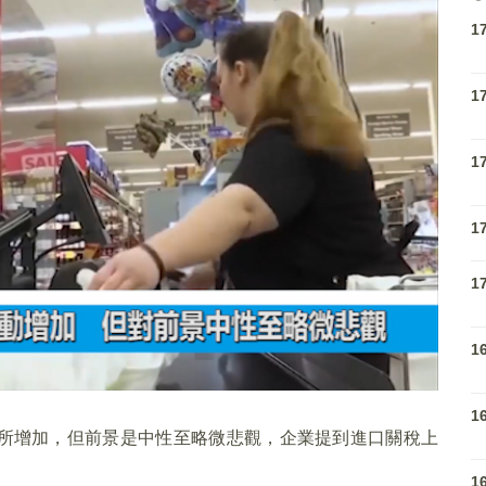
1
1
1
1
1
1
1
所增加，但前景是中性至略微悲觀，企業提到進口關稅上
1