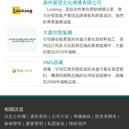
廣州展望文化傳播有限公司
「Looking」是綜合性整合營銷傳播企業，致
力於幫助客戶實現品牌增長和商業成功。我們
的專業服務涵蓋...
大森控股集團
引領膠合板產業的卓越力量在原材料加工、室
內設計與多元化貿易交織的產業版圖中，大森
控股自2015年揚帆...
VMS鼎珮
鼎珮：引領亞洲另類投資的卓越力量在風雲變
幻、機遇與挑戰交織的全球投資版圖中，鼎珮
自2006年揚帆起航...
相關訊息
法定公告欄
|
廣告查詢
|
公司介紹
|
專欄邀稿
|
投資者關係
|
版權聲明
|
重要聲明
|
私隱政策
|
聯絡我們