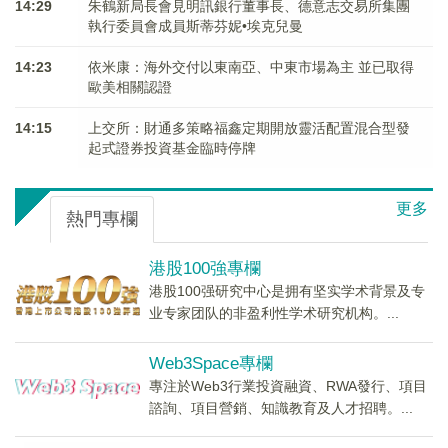
14:29
朱鶴新局長會見明訊銀行董事長、德意志交易所集團
執行委員會成員斯蒂芬妮•埃克兒曼
14:23
依米康：海外交付以東南亞、中東市場為主 並已取得
歐美相關認證
14:15
上交所：財通多策略福鑫定期開放靈活配置混合型發
起式證券投資基金臨時停牌
更多
熱門專欄
港股100強專欄
港股100强研究中心是拥有坚实学术背景及专
业专家团队的非盈利性学术研究机构。...
Web3Space專欄
專注於Web3行業投資融資、RWA發行、項目
諮詢、項目營銷、知識教育及人才招聘。...