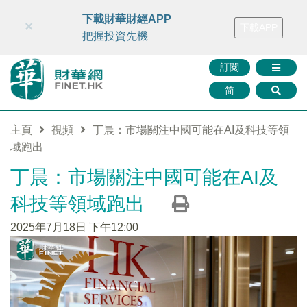
財華智庫網
FINTV
FINMETA
財華證券
媒體矩陣
下載財華財經APP
×
下載APP
智庫沙龍
聯絡我們
把握投資先機
訂閱
简
主頁
視頻
丁晨：市場關注中國可能在AI及科技等領
域跑出
丁晨：市場關注中國可能在AI及
科技等領域跑出
2025年7月18日 下午12:00