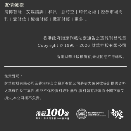
友情鏈接
清博智能
|
艾媒諮詢
|
和訊
|
新時空
|
時代財經
|
證券市場周
刊
|
壹財信
|
權衡財經
|
攬富財經
|
更多...
香港政府指定刊載法定通告之憲報刊登報章
Copyright © 1998 - 2026 財華控股有限公司
香港財華社版權所有,未經同意不得轉載。
免責聲明：
財華控股有限公司及香港聯合交易所有限公司將盡力確保彼等所提供資料
之準確性及可靠性,但並不保證資料絕對無誤,資料如有錯漏而令閣下蒙受
損失,本公司概不負責。