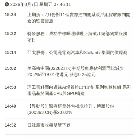
2026年8月7日 星期五 07:46:11
15:34
上期所：7月份對11個實際控制關系賬戶組採取限制開
倉的監管措施
15:22
特發服務：成功中標嗶哩嗶哩上海濱江總部物業服務
項目
15:14
亞太股份：公司是零跑汽車和Stellantis集團的供應商
15:02
美高梅中國(02282.HK)中期股東應佔利潤同比減少
20.2%至19.01億港元 派息0.25港元
14:53
理工雷科面向邊緣AI場景推出"山海"系列智算模組 系列
產品基於國產CPU與GPU構建
14:40
【異動股】醫療研發外包板塊拉升，博騰股份
(300363.CN)漲20.02%
14:32
日韓股市收盤雙雙下跌