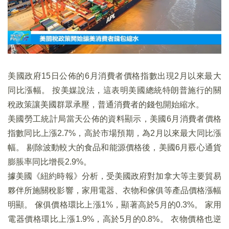
美國政府15日公佈的6月消費者價格指數出現2月以來最大
同比漲幅。 按美媒說法，這表明美國總統特朗普施行的關
稅政策讓美國群眾承壓，普通消費者的錢包開始縮水。
美國勞工統計局當天公佈的資料顯示，美國6月消費者價格
指數同比上漲2.7%，高於市場預期，為2月以來最大同比漲
幅。 剔除波動較大的食品和能源價格後，美國6月覈心通貨
膨脹率同比增長2.9%。
據美國《紐約時報》分析，受美國政府對加拿大等主要貿易
夥伴所施關稅影響，家用電器、衣物和傢俱等產品價格漲幅
明顯。 傢俱價格環比上漲1%，顯著高於5月的0.3%。 家用
電器價格環比上漲1.9%，高於5月的0.8%。 衣物價格也逆