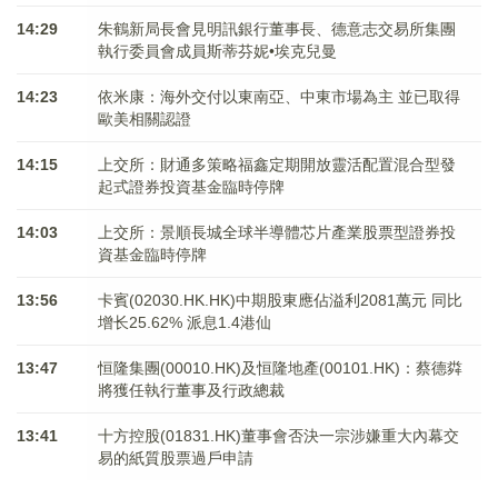
14:29
朱鶴新局長會見明訊銀行董事長、德意志交易所集團
執行委員會成員斯蒂芬妮•埃克兒曼
14:23
依米康：海外交付以東南亞、中東市場為主 並已取得
歐美相關認證
14:15
上交所：財通多策略福鑫定期開放靈活配置混合型發
起式證券投資基金臨時停牌
14:03
上交所：景順長城全球半導體芯片產業股票型證券投
資基金臨時停牌
13:56
卡賓(02030.HK.HK)中期股東應佔溢利2081萬元 同比
增长25.62% 派息1.4港仙
13:47
恒隆集團(00010.HK)及恒隆地產(00101.HK)：蔡德粦
將獲任執行董事及行政總裁
13:41
十方控股(01831.HK)董事會否決一宗涉嫌重大內幕交
易的紙質股票過戶申請