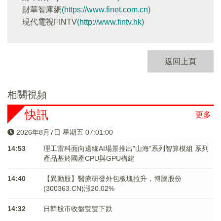
財華智庫網
(https://www.finet.com.cn)
現代電視FINTV
(http://www.fintv.hk)
返回上頁
相關視頻
快訊
更多
2026年8月7日 星期五 07:01:01
14:53
理工雷科面向邊緣AI場景推出"山海"系列智算模組 系列
產品基於國產CPU與GPU構建
14:40
【異動股】醫療研發外包板塊拉升，博騰股份
(300363.CN)漲20.02%
14:32
日韓股市收盤雙雙下跌