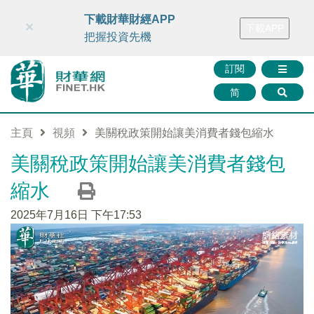
財華智庫網
FINTV
FINMETA
財華證券
媒體矩陣
下載財華財經APP
×
下載APP
智庫沙龍
聯絡我們
把握投資先機
訂閱
简
主頁
視頻
美關稅政策開始讓美消費者錢包縮水
美關稅政策開始讓美消費者錢包
縮水
2025年7月16日 下午17:53