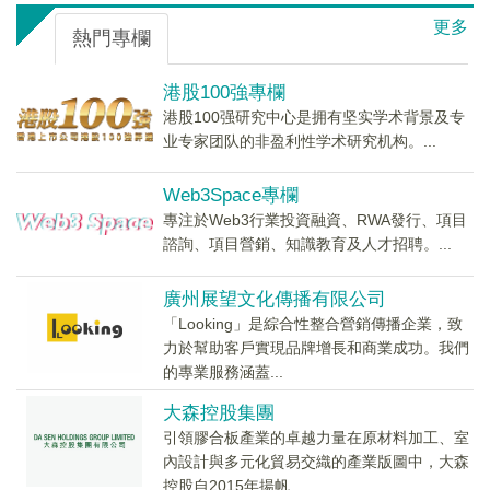
更多
熱門專欄
港股100強專欄
港股100强研究中心是拥有坚实学术背景及专
业专家团队的非盈利性学术研究机构。...
Web3Space專欄
專注於Web3行業投資融資、RWA發行、項目
諮詢、項目營銷、知識教育及人才招聘。...
廣州展望文化傳播有限公司
「Looking」是綜合性整合營銷傳播企業，致
力於幫助客戶實現品牌增長和商業成功。我們
的專業服務涵蓋...
大森控股集團
引領膠合板產業的卓越力量在原材料加工、室
內設計與多元化貿易交織的產業版圖中，大森
控股自2015年揚帆...