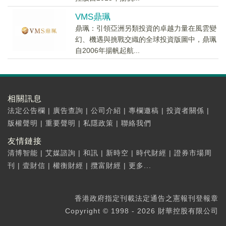
VMS鼎珮
鼎珮：引領亞洲另類投資的卓越力量在風雲變
幻、機遇與挑戰交織的全球投資版圖中，鼎珮
自2006年揚帆起航...
相關訊息
法定公告欄
|
廣告查詢
|
公司介紹
|
專欄邀稿
|
投資者關係
|
版權聲明
|
重要聲明
|
私隱政策
|
聯絡我們
友情鏈接
清博智能
|
艾媒諮詢
|
和訊
|
新時空
|
時代財經
|
證券市場周
刊
|
壹財信
|
權衡財經
|
攬富財經
|
更多...
香港政府指定刊載法定通告之憲報刊登報章
Copyright © 1998 - 2026 財華控股有限公司