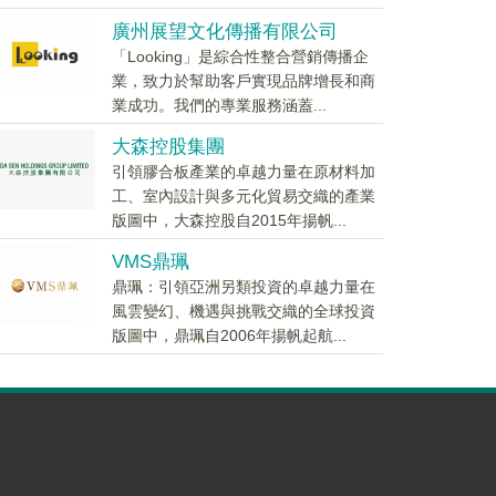
廣州展望文化傳播有限公司
「Looking」是綜合性整合營銷傳播企
業，致力於幫助客戶實現品牌增長和商
業成功。我們的專業服務涵蓋...
大森控股集團
引領膠合板產業的卓越力量在原材料加
工、室內設計與多元化貿易交織的產業
版圖中，大森控股自2015年揚帆...
VMS鼎珮
鼎珮：引領亞洲另類投資的卓越力量在
風雲變幻、機遇與挑戰交織的全球投資
版圖中，鼎珮自2006年揚帆起航...