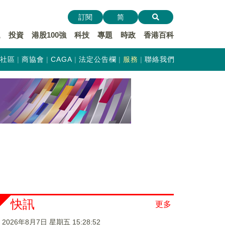
訂閱
简
遞
投資
港股100強
科技
專題
時政
香港百科
社區
商協會
CAGA
法定公告欄
服務
聯絡我們
快訊
更多
2026年8月7日 星期五 15:28:53