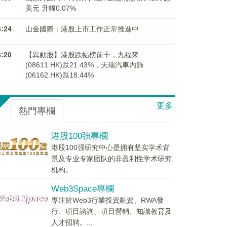
美元 升幅0.07%
6:24
山金國際：港股上市工作正常推進中
6:20
【異動股】港股跌幅榜前十，九福來
(08611.HK)跌21.43%，天瑞汽車内飾
(06162.HK)跌18.44%
更多
熱門專欄
港股100強專欄
港股100强研究中心是拥有坚实学术背
景及专业专家团队的非盈利性学术研究
机构。...
Web3Space專欄
專注於Web3行業投資融資、RWA發
行、項目諮詢、項目營銷、知識教育及
人才招聘。...