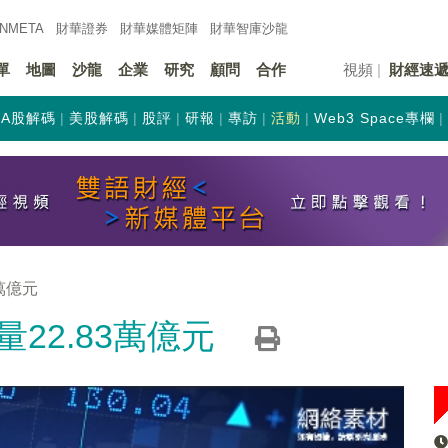
INMETA
財華證券
財華
媒體矩陣
財華
智庫沙龍
單
地圖
沙龍
企業
研究
顧問
合作
視頻
財經速
A股解碼
美股解碼
股評
研報
專訪
活動
Web3 Space專欄
萬億元
22.83萬億元