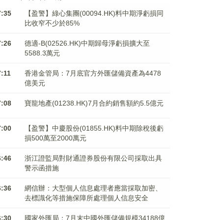
7:35
【盈警】綠心集團(00094.HK)料中期淨虧損同
比收窄不少於85%
7:26
德適-B(02526.HK)中期歸母淨虧損擴大至
5588.3萬元
7:11
香港金管局：7月底官方外匯儲備資產為4478
億美元
7:08
寶龍地產(01238.HK)7月合約銷售額約5.5億元
7:00
【盈警】中慶股份(01855.HK)料中期除稅後虧
損500萬至2000萬元
6:46
浙江證監局對財通證券股份有限公司採取出具
警示函措施
6:36
網信辦：大型個人信息處理者應當採取加密、
去標識化等措施保障所處理個人信息安全
6:30
國家外匯局：7月末中國外匯儲備規模34188億