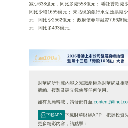
减少638億元，同比多减558億元； 委託貸款减少
同比少增1655億元； 未貼現的銀行承兌匯票减少5
元，同比少2562億元； 政府債券淨融資7.66萬
元，同比多493億元。
財華網所刊載內容之知識產權為財華網及相
摘編、複製及建立鏡像等任何使用。
如有意願轉載，請發郵件至
content@finet.c
下載APP
下載財華財經APP，把握投資
更多精彩内容，請點擊：