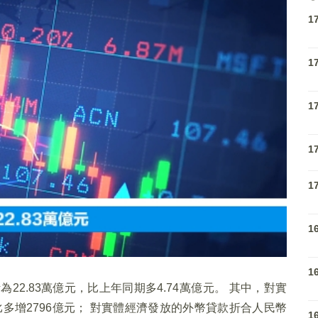
1
1
1
1
1
1
1
22.83萬億元，比上年同期多4.74萬億元。 其中，對實
比多增2796億元； 對實體經濟發放的外幣貸款折合人民幣
1