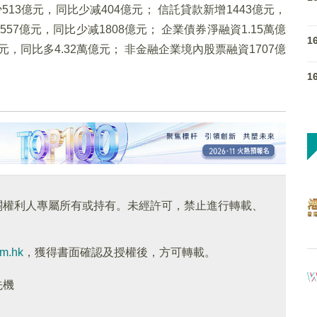
513億元，同比少减404億元； 信託貸款新增1443億元，
57億元，同比少减1808億元； 企業債券淨融資1.15萬億
1
億元，同比多4.32萬億元； 非金融企業境內股票融資1707億
1
關權利人專屬所有或持有。未經許可，禁止進行轉載、
om.hk
，獲得書面確認及授權後，方可轉載。
先機