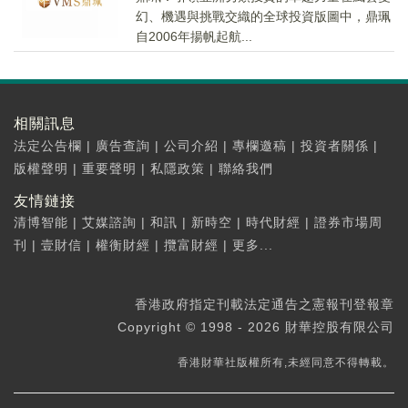
幻、機遇與挑戰交織的全球投資版圖中，鼎珮
自2006年揚帆起航...
相關訊息
法定公告欄
|
廣告查詢
|
公司介紹
|
專欄邀稿
|
投資者關係
|
版權聲明
|
重要聲明
|
私隱政策
|
聯絡我們
友情鏈接
清博智能
|
艾媒諮詢
|
和訊
|
新時空
|
時代財經
|
證券市場周
刊
|
壹財信
|
權衡財經
|
攬富財經
|
更多...
香港政府指定刊載法定通告之憲報刊登報章
Copyright © 1998 - 2026 財華控股有限公司
香港財華社版權所有,未經同意不得轉載。