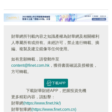
財華網所刊載內容之知識產權為財華網及相關權利
人專屬所有或持有。未經許可，禁止進行轉載、摘
編、複製及建立鏡像等任何使用。
如有意願轉載，請發郵件至
content@finet.com.hk
，獲得書面確認及授權後，
方可轉載。
下載APP
下載財華財經APP，把握投資先機
更多精彩内容，請點擊：
財華網
(https://www.finet.hk/)
財華智庫網
(https://www.finet.com.cn)