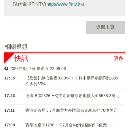
現代電視FINTV
(http://www.fintv.hk)
返回上頁
相關視頻
快訊
更多
2026年8月7日 星期五 22:08:06
17:35
【盈警】綠心集團(00094.HK)料中期淨虧損同比收窄
不少於85%
17:26
德適-B(02526.HK)中期歸母淨虧損擴大至5588.3萬元
17:11
香港金管局：7月底官方外匯儲備資產為4478億美元
17:08
寶龍地產(01238.HK)7月合約銷售額約5.5億元