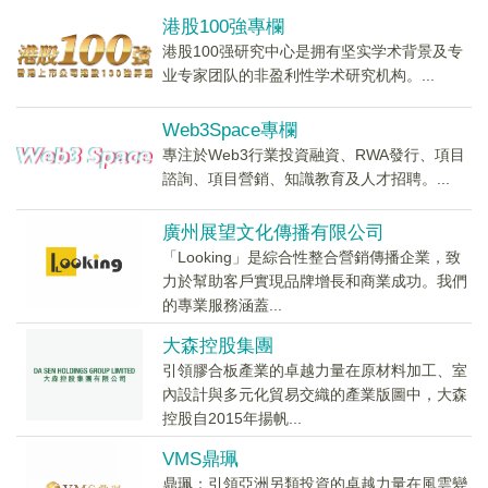
港股100強專欄
港股100强研究中心是拥有坚实学术背景及专
业专家团队的非盈利性学术研究机构。...
Web3Space專欄
專注於Web3行業投資融資、RWA發行、項目
諮詢、項目營銷、知識教育及人才招聘。...
廣州展望文化傳播有限公司
「Looking」是綜合性整合營銷傳播企業，致
力於幫助客戶實現品牌增長和商業成功。我們
的專業服務涵蓋...
大森控股集團
引領膠合板產業的卓越力量在原材料加工、室
內設計與多元化貿易交織的產業版圖中，大森
控股自2015年揚帆...
VMS鼎珮
鼎珮：引領亞洲另類投資的卓越力量在風雲變