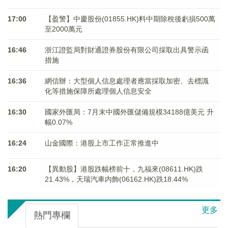
17:00
【盈警】中慶股份(01855.HK)料中期除稅後虧損500萬
至2000萬元
16:46
浙江證監局對財通證券股份有限公司採取出具警示函
措施
16:36
網信辦：大型個人信息處理者應當採取加密、去標識
化等措施保障所處理個人信息安全
16:30
國家外匯局：7月末中國外匯儲備規模34188億美元 升
幅0.07%
16:24
山金國際：港股上市工作正常推進中
16:20
【異動股】港股跌幅榜前十，九福來(08611.HK)跌
21.43%，天瑞汽車内飾(06162.HK)跌18.44%
更多
熱門專欄