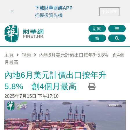
財華智庫網
FINTV
FINMETA
財華證券
媒體矩陣
下載財華財經APP
×
下載APP
智庫沙龍
聯絡我們
把握投資先機
訂閱
简
主頁
視頻
內地6月美元計價出口按年升5.8% 創4個
月最高
內地6月美元計價出口按年升
5.8% 創4個月最高
2025年7月15日 下午17:10