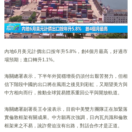
內地6月美元計價出口按年升5.8%，創4個月最高，好過市
場預期；進口轉升1.1%。
海關總署表示，下半年外貿穩增長仍須付出艱苦努力，但相
信下階段中國的出口將在風雨之後見到彩虹，又期望美方與
中方相向而行，推動全球貿易體系重回公平與開放軌道。
海關總署副署長王令浚表示，目前中美雙方團隊正在加緊落
實倫敦框架有關成果。中方願再次強調，日內瓦共識和倫敦
框架來之不易，訛詐脅迫沒有出路，對話合作才是正道。