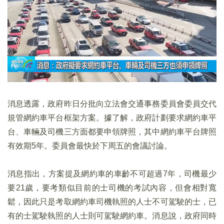
消息透露，政府昨日分批向立法會交通事務委員會委員交代
規管網約車平台框架方案。據了解，政府計劃要求網約車平
台、車輛及司機三方面都要申領牌照，其中網約車平台牌照
有效期5年。委員會最快於下周五的會議討論。
消息指出，方案提及網約車的車齡不可超過7年，司機最少
要21歲，要考類似目前的士司機的考試內容，但會相對寬
鬆，因此只是考取網約車司機執照的人士不可駕駛的士，已
有的士駕駛執照的人士則可駕駛網約車。消息說，政府同時