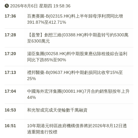
2026年8月6日 星期四 19:58:37
17:36
百奧賽圖-B(02315.HK)料上半年歸母淨利潤同比增
391.87%至412.71%
17:28
【盈警】創想三維(03388.HK)料中期盈转亏約5300萬
至6300萬元
17:20
湯臣集團(00258.HK)料中期股東應佔除稅後綜合溢利
同比下跌85%至90%
17:13
禮邦醫藥-B(09637.HK)料中期虧損同比收窄15%至
25%
17:04
中國海外宏洋集團(00081.HK)7月合約銷售額按年上升
44%
16:53
和光智成完成天使輪數千萬融資
16:51
10年期港元特區政府機構債券將於2026年8月12日透
過重開進行投標