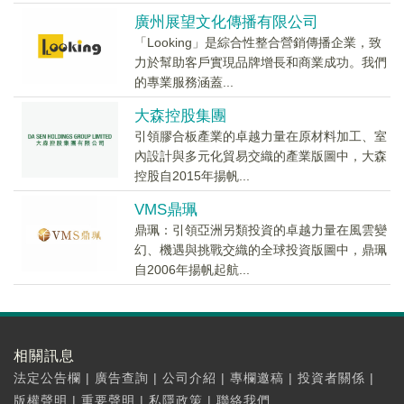
廣州展望文化傳播有限公司
「Looking」是綜合性整合營銷傳播企業，致
力於幫助客戶實現品牌增長和商業成功。我們
的專業服務涵蓋...
大森控股集團
引領膠合板產業的卓越力量在原材料加工、室
內設計與多元化貿易交織的產業版圖中，大森
控股自2015年揚帆...
VMS鼎珮
鼎珮：引領亞洲另類投資的卓越力量在風雲變
幻、機遇與挑戰交織的全球投資版圖中，鼎珮
自2006年揚帆起航...
相關訊息
法定公告欄
|
廣告查詢
|
公司介紹
|
專欄邀稿
|
投資者關係
|
版權聲明
|
重要聲明
|
私隱政策
|
聯絡我們