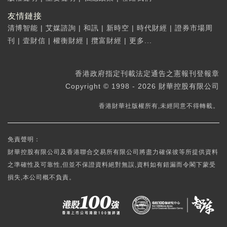
友情鏈接
清博智能
|
艾媒諮詢
|
和訊
|
新時空
|
時代財經
|
證券市場周
刊
|
壹財信
|
權衡財經
|
攬富財經
|
更多...
香港政府指定刊載法定通告之憲報刊登報章
Copyright © 1998 - 2026 財華控股有限公司
香港財華社版權所有,未經同意不得轉載。
免責聲明：
財華控股有限公司及香港聯合交易所有限公司將盡力確保彼等所提供資料
之準確性及可靠性,但並不保證資料絕對無誤,資料如有錯漏而令閣下蒙受
損失,本公司概不負責。