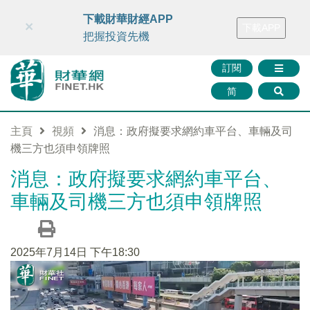
財華智庫網
FINTV
FINMETA
財華證券
媒體矩陣
下載財華財經APP
×
下載APP
智庫沙龍
聯絡我們
把握投資先機
訂閱
简
主頁
視頻
消息：政府擬要求網約車平台、車輛及司
機三方也須申領牌照
消息：政府擬要求網約車平台、
車輛及司機三方也須申領牌照
2025年7月14日 下午18:30