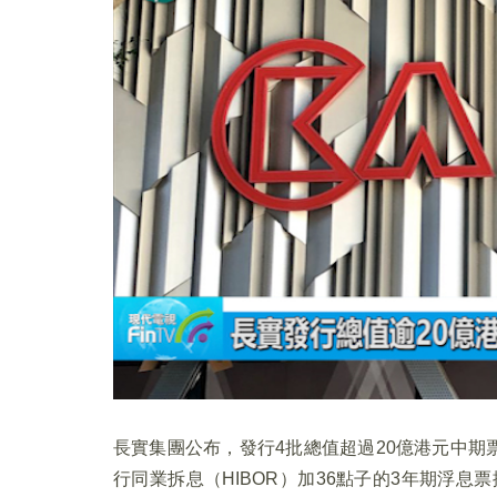
長實集團公布，發行4批總值超過20億港元中期票
行同業拆息（HIBOR）加36點子的3年期浮息