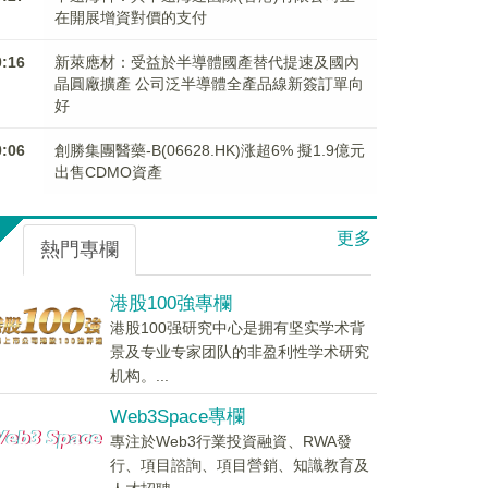
在開展增資對價的支付
0:16
新萊應材：受益於半導體國產替代提速及國內
晶圓廠擴產 公司泛半導體全產品線新簽訂單向
好
0:06
創勝集團醫藥-B(06628.HK)涨超6% 擬1.9億元
出售CDMO資產
更多
熱門專欄
港股100強專欄
港股100强研究中心是拥有坚实学术背
景及专业专家团队的非盈利性学术研究
机构。...
Web3Space專欄
專注於Web3行業投資融資、RWA發
行、項目諮詢、項目營銷、知識教育及