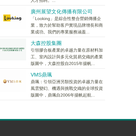
人才招聘。...
廣州展望文化傳播有限公司
「Looking」是綜合性整合營銷傳播企
業，致力於幫助客戶實現品牌增長和商
業成功。我們的專業服務涵蓋...
大森控股集團
引領膠合板產業的卓越力量在原材料加
工、室內設計與多元化貿易交織的產業
版圖中，大森控股自2015年揚帆...
VMS鼎珮
鼎珮：引領亞洲另類投資的卓越力量在
風雲變幻、機遇與挑戰交織的全球投資
版圖中，鼎珮自2006年揚帆起航...