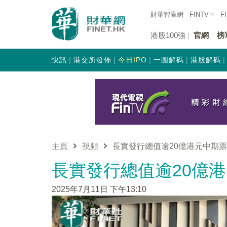
財華智庫網
FINTV
F
港股100強
官網
榜
快訊
港交所發佈
今日IPO
一圖解碼
港股解碼
主頁
視頻
長實發行總值逾20億港元中期
長實發行總值逾20億
2025年7月11日 下午13:10