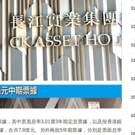
1
1
1
1
1
1
1
據，其中票面息率3.01厘3年期定息票據，以及按香港銀
票據，合共7.8億元。另外兩批5年期票據，分別是票面息率
1