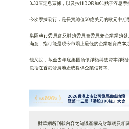
3.33厘定息票據，以及按HIBOR加61點子浮息票
今次票據發行，是長實總值50億美元的歐元中期
集團執行委員會及財務委員會委員兼企業業務發
滿意，指可能是現今市場上最低的企業融資成本
他又說，截至去年底集團負債淨額與總資本淨額
包括在香港發展地產或提供企業信貸等。
財華網所刊載內容之知識產權為財華網及相