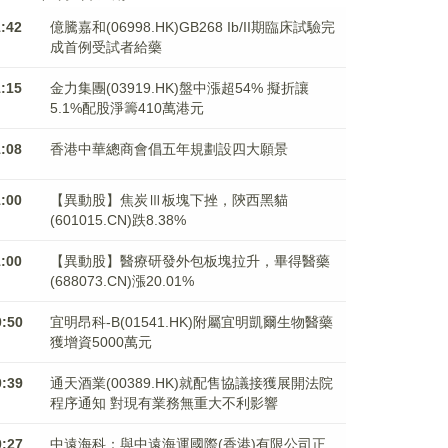
1:42
億騰嘉和(06998.HK)GB268 Ib/II期臨床試驗完
成首例受試者給藥
1:15
金力集團(03919.HK)盤中漲超54% 擬折讓
5.1%配股淨籌410萬港元
1:08
香港中華總商會倡五年規劃設四大願景
1:00
【異動股】焦炭Ⅲ板塊下挫，陝西黑貓
(601015.CN)跌8.38%
1:00
【異動股】醫療研發外包板塊拉升，畢得醫藥
(688073.CN)漲20.01%
0:50
宜明昂科-B(01541.HK)附屬宜明凱爾生物醫藥
獲增資5000萬元
0:39
通天酒業(00389.HK)就配售協議接獲展開法院
程序通知 對現有業務無重大不利影響
0:27
中遠海科：與中遠海運國際(香港)有限公司正