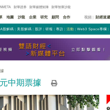
INMETA
財華證券
財華
媒體矩陣
財華
智庫沙龍
單
地圖
沙龍
企業
研究
顧問
合作
視頻
財經速
A股解碼
美股解碼
股評
研報
專訪
活動
Web3 Space專欄
票據
港元中期票據