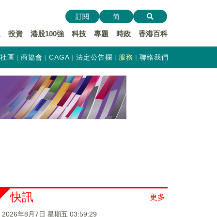
訂閱
简
遞
投資
港股100強
科技
專題
時政
香港百科
社區
商協會
CAGA
法定公告欄
服務
聯絡我們
快訊
更多
2026年8月7日 星期五 03:59:29