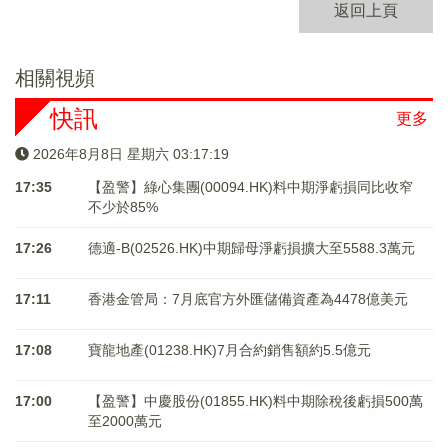
返回上頁
相關視頻
快訊
更多
2026年8月8日 星期六 03:17:19
17:35
【盈警】綠心集團(00094.HK)料中期淨虧損同比收窄
不少於85%
17:26
德適-B(02526.HK)中期歸母淨虧損擴大至5588.3萬元
17:11
香港金管局：7月底官方外匯儲備資產為4478億美元
17:08
寶龍地產(01238.HK)7月合約銷售額約5.5億元
17:00
【盈警】中慶股份(01855.HK)料中期除稅後虧損500萬
至2000萬元