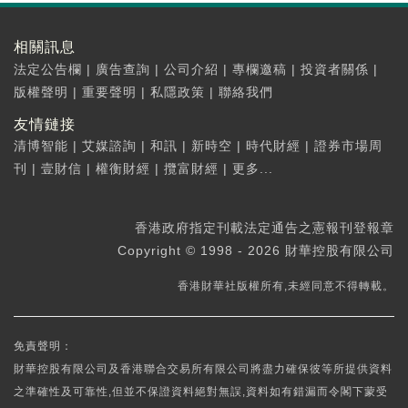
相關訊息
法定公告欄
|
廣告查詢
|
公司介紹
|
專欄邀稿
|
投資者關係
|
版權聲明
|
重要聲明
|
私隱政策
|
聯絡我們
友情鏈接
清博智能
|
艾媒諮詢
|
和訊
|
新時空
|
時代財經
|
證券市場周
刊
|
壹財信
|
權衡財經
|
攬富財經
|
更多...
香港政府指定刊載法定通告之憲報刊登報章
Copyright © 1998 - 2026 財華控股有限公司
香港財華社版權所有,未經同意不得轉載。
免責聲明：
財華控股有限公司及香港聯合交易所有限公司將盡力確保彼等所提供資料
之準確性及可靠性,但並不保證資料絕對無誤,資料如有錯漏而令閣下蒙受