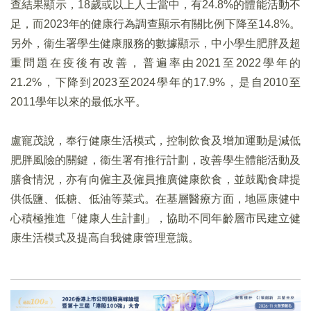
查結果顯示，18歲或以上人士當中，有24.8%的體能活動不
足，而2023年的健康行為調查顯示有關比例下降至14.8%。
另外，衞生署學生健康服務的數據顯示，中小學生肥胖及超
重問題在疫後有改善，普遍率由2021至2022學年的
21.2%，下降到2023至2024學年的17.9%，是自2010至
2011學年以來的最低水平。
盧寵茂說，奉行健康生活模式，控制飲食及增加運動是減低
肥胖風險的關鍵，衞生署有推行計劃，改善學生體能活動及
膳食情況，亦有向僱主及僱員推廣健康飲食，並鼓勵食肆提
供低鹽、低糖、低油等菜式。在基層醫療方面，地區康健中
心積極推進「健康人生計劃」，協助不同年齡層市民建立健
康生活模式及提高自我健康管理意識。