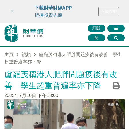
財華智庫網
FINTV
FINMETA
財華證券
媒體矩陣
下載財華財經APP
×
下載APP
智庫沙龍
聯絡我們
把握投資先機
訂閱
简
主頁
視頻
盧寵茂稱港人肥胖問題疫後有改善 學生
超重普遍率亦下降
盧寵茂稱港人肥胖問題疫後有改
善 學生超重普遍率亦下降
2025年7月10日 下午18:00