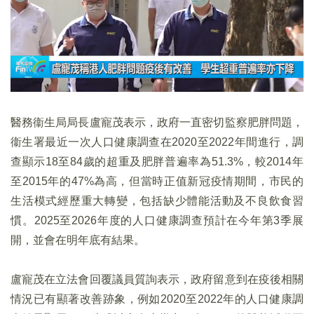
醫務衞生局局長盧寵茂表示，政府一直密切監察肥胖問題，
衞生署最近一次人口健康調查在2020至2022年間進行，調
查顯示18至84歲的超重及肥胖普遍率為51.3%，較2014年
至2015年的47%為高，但當時正值新冠疫情期間，市民的
生活模式經歷重大轉變，包括缺少體能活動及不良飲食習
慣。2025至2026年度的人口健康調查預計在今年第3季展
開，並會在明年底有結果。
盧寵茂在立法會回覆議員質詢表示，政府留意到在疫後相關
情況已有顯著改善跡象，例如2020至2022年的人口健康調