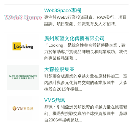
Web3Space專欄
專注於Web3行業投資融資、RWA發行、項目
諮詢、項目營銷、知識教育及人才招聘。...
廣州展望文化傳播有限公司
「Looking」是綜合性整合營銷傳播企業，致
力於幫助客戶實現品牌增長和商業成功。我們
的專業服務涵蓋...
大森控股集團
引領膠合板產業的卓越力量在原材料加工、室
內設計與多元化貿易交織的產業版圖中，大森
控股自2015年揚帆...
VMS鼎珮
鼎珮：引領亞洲另類投資的卓越力量在風雲變
幻、機遇與挑戰交織的全球投資版圖中，鼎珮
自2006年揚帆起航...