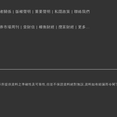
者關係
|
版權聲明
|
重要聲明
|
私隱政策
|
聯絡我們
券市場周刊
|
壹財信
|
權衡財經
|
攬富財經
|
更多...
所提供資料之準確性及可靠性,但並不保證資料絕對無誤,資料如有錯漏而令閣