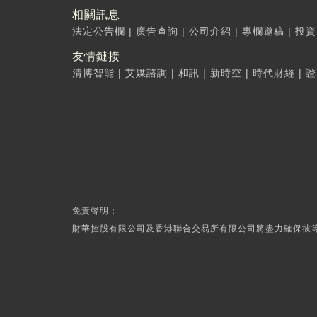
相關訊息
法定公告欄
|
廣告查詢
|
公司介紹
|
專欄邀稿
|
投資
友情鏈接
清博智能
|
艾媒諮詢
|
和訊
|
新時空
|
時代財經
|
證
免責聲明：
財華控股有限公司及香港聯合交易所有限公司將盡力確保彼等