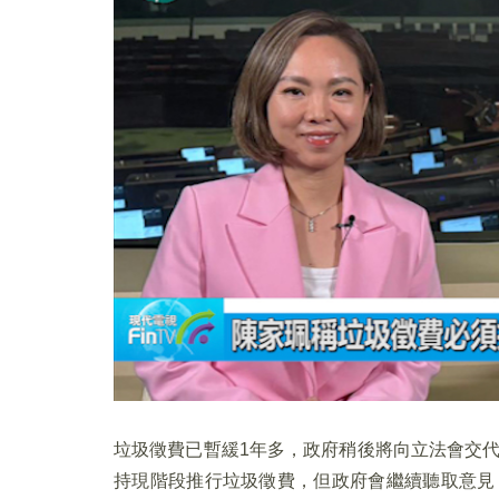
垃圾徵費已暫緩1年多，政府稍後將向立法會交
持現階段推行垃圾徵費，但政府會繼續聽取意見