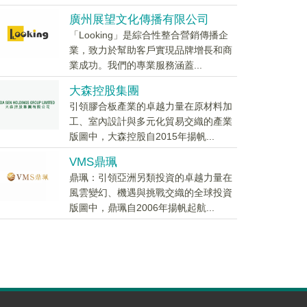
廣州展望文化傳播有限公司
「Looking」是綜合性整合營銷傳播企
業，致力於幫助客戶實現品牌增長和商
業成功。我們的專業服務涵蓋...
大森控股集團
引領膠合板產業的卓越力量在原材料加
工、室內設計與多元化貿易交織的產業
版圖中，大森控股自2015年揚帆...
VMS鼎珮
鼎珮：引領亞洲另類投資的卓越力量在
風雲變幻、機遇與挑戰交織的全球投資
版圖中，鼎珮自2006年揚帆起航...