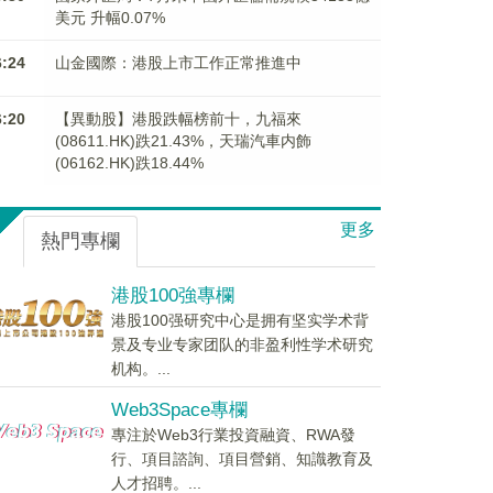
美元 升幅0.07%
6:24
山金國際：港股上市工作正常推進中
6:20
【異動股】港股跌幅榜前十，九福來
(08611.HK)跌21.43%，天瑞汽車内飾
(06162.HK)跌18.44%
更多
熱門專欄
港股100強專欄
港股100强研究中心是拥有坚实学术背
景及专业专家团队的非盈利性学术研究
机构。...
Web3Space專欄
專注於Web3行業投資融資、RWA發
行、項目諮詢、項目營銷、知識教育及
人才招聘。...