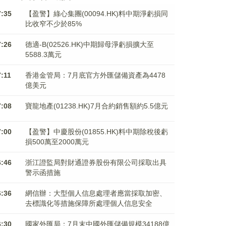
7:35
【盈警】綠心集團(00094.HK)料中期淨虧損同
比收窄不少於85%
7:26
德適-B(02526.HK)中期歸母淨虧損擴大至
5588.3萬元
7:11
香港金管局：7月底官方外匯儲備資產為4478
億美元
7:08
寶龍地產(01238.HK)7月合約銷售額約5.5億元
7:00
【盈警】中慶股份(01855.HK)料中期除稅後虧
損500萬至2000萬元
6:46
浙江證監局對財通證券股份有限公司採取出具
警示函措施
6:36
網信辦：大型個人信息處理者應當採取加密、
去標識化等措施保障所處理個人信息安全
6:30
國家外匯局：7月末中國外匯儲備規模34188億