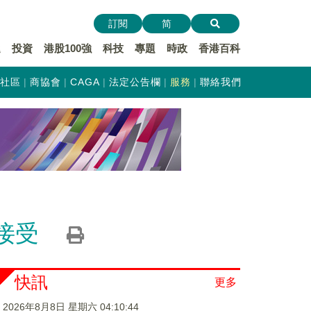
訂閱
简
遞
投資
港股100強
科技
專題
時政
香港百科
社區
商協會
CAGA
法定公告欄
服務
聯絡我們
接受
快訊
更多
2026年8月8日 星期六 04:10:45