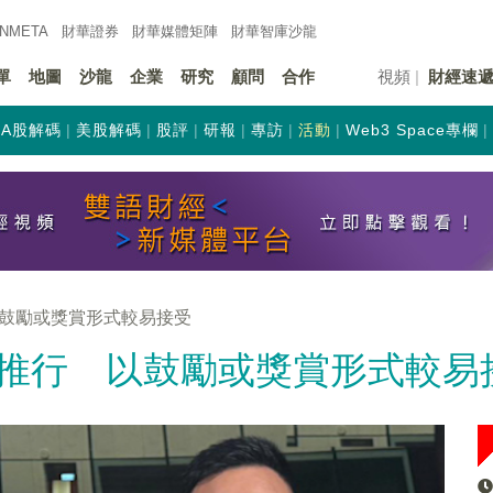
INMETA
財華證券
財華
媒體矩陣
財華
智庫沙龍
單
地圖
沙龍
企業
研究
顧問
合作
視頻
財經速
A股解碼
美股解碼
股評
研報
專訪
活動
Web3 Space專欄
鼓勵或獎賞形式較易接受
推行 以鼓勵或獎賞形式較易