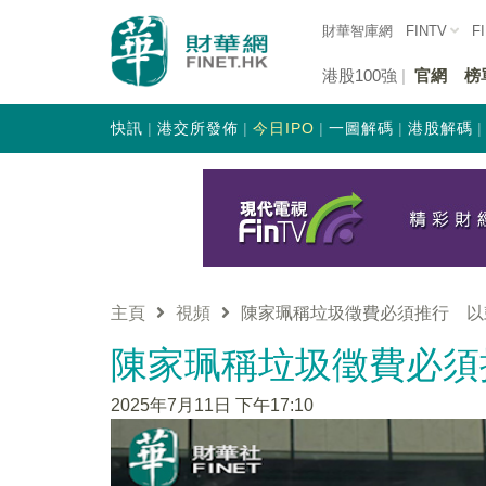
財華智庫網
FINTV
F
港股100強
官網
榜
快訊
港交所發佈
今日IPO
一圖解碼
港股解碼
主頁
視頻
陳家珮稱垃圾徵費必須推行 以
陳家珮稱垃圾徵費必須
2025年7月11日 下午17:10