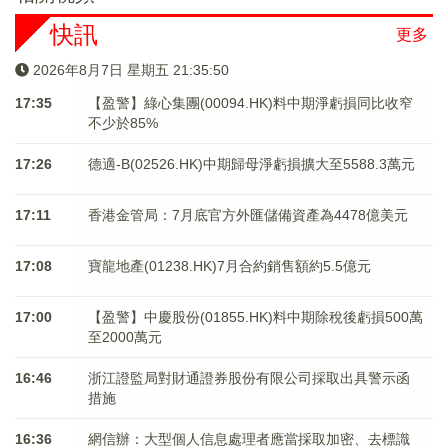
快訊
更多
2026年8月7日 星期五 21:35:50
17:35
【盈警】綠心集團(00094.HK)料中期淨虧損同比收窄
不少於85%
17:26
德適-B(02526.HK)中期歸母淨虧損擴大至5588.3萬元
17:11
香港金管局：7月底官方外匯儲備資產為4478億美元
17:08
寶龍地產(01238.HK)7月合約銷售額約5.5億元
17:00
【盈警】中慶股份(01855.HK)料中期除稅後虧損500萬
至2000萬元
16:46
浙江證監局對財通證券股份有限公司採取出具警示函
措施
16:36
網信辦：大型個人信息處理者應當採取加密、去標識