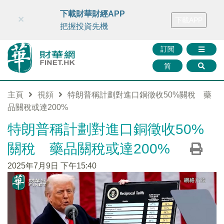
財華智庫網
FINTV
FINMETA
財華證券
媒體矩陣
下載財華財經APP
×
下載APP
智庫沙龍
聯絡我們
把握投資先機
訂閱
简
主頁
視頻
特朗普稱計劃對進口銅徵收50%關稅 藥
品關稅或達200%
特朗普稱計劃對進口銅徵收50%
關稅 藥品關稅或達200%
2025年7月9日 下午15:40