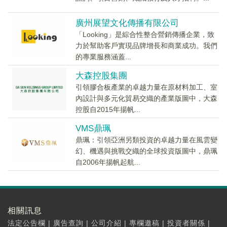
廣州展望文化傳播有限公司
「Looking」是綜合性整合營銷傳播企業，致
力於幫助客戶實現品牌增長和商業成功。我們
的專業服務涵蓋...
大森控股集團
引領膠合板產業的卓越力量在原材料加工、室
內設計與多元化貿易交織的產業版圖中，大森
控股自2015年揚帆...
VMS鼎珮
鼎珮：引領亞洲另類投資的卓越力量在風雲變
幻、機遇與挑戰交織的全球投資版圖中，鼎珮
自2006年揚帆起航...
相關訊息
法定公告欄
|
廣告查詢
|
公司介紹
|
專欄邀稿
|
投資者關係
|