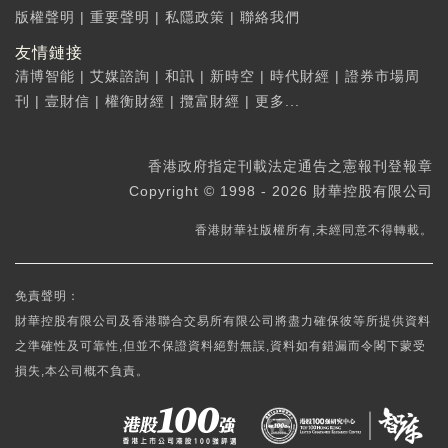
版權聲明
|
重要聲明
|
私隱政策
|
聯絡我們
友情鏈接
清博智能
|
艾媒諮詢
|
和訊
|
新時空
|
時代財經
|
證券市場周
刊
|
壹財信
|
權衡財經
|
攬富財經
|
更多...
香港政府指定刊載法定通告之憲報刊登報章
Copyright © 1998 - 2026 財華控股有限公司
香港財華社版權所有,未經同意不得轉載。
免責聲明：
財華控股有限公司及香港聯合交易所有限公司將盡力確保彼等所提供資料
之準確性及可靠性,但並不保證資料絕對無誤,資料如有錯漏而令閣下蒙受
損失,本公司概不負責。