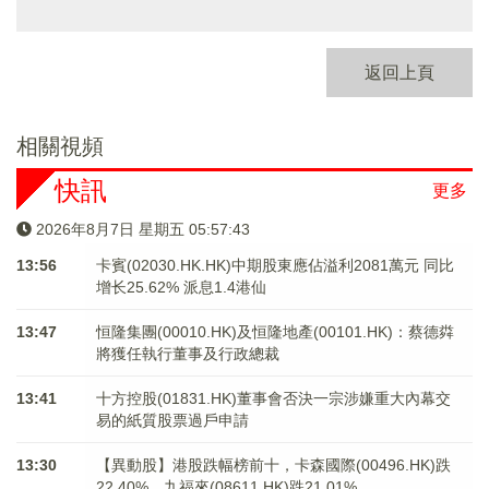
返回上頁
相關視頻
快訊
更多
2026年8月7日 星期五 05:57:44
13:56
卡賓(02030.HK.HK)中期股東應佔溢利2081萬元 同比
增长25.62% 派息1.4港仙
13:47
恒隆集團(00010.HK)及恒隆地產(00101.HK)：蔡德粦
將獲任執行董事及行政總裁
13:41
十方控股(01831.HK)董事會否決一宗涉嫌重大內幕交
易的紙質股票過戶申請
13:30
【異動股】港股跌幅榜前十，卡森國際(00496.HK)跌
22.40%，九福來(08611.HK)跌21.01%