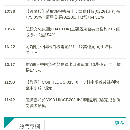
13:30
【異動股】港股漲幅榜前十，拿森科技(02261.HK)漲
+75.05%，辰興發展(02286.HK)漲+64.91%
13:26
弘毅文化集團(00419.HK)主要股東合共出售約2.02億
股 盤中漲超54%
13:22
前7個月中國出口機電產品11.12萬億元 同比增長
21.2%
13:17
前7個月中國貨物貿易進出口總值30.13萬億元 同比增
長17.3%
11:56
【盈喜】CGII HLDGS(01940.HK)料中期稅後純利增
至不少於1億元
11:42
億騰嘉和(06998.HK)GB268 Ib/II期臨床試驗完成首例
受試者給藥
更多
熱門專欄