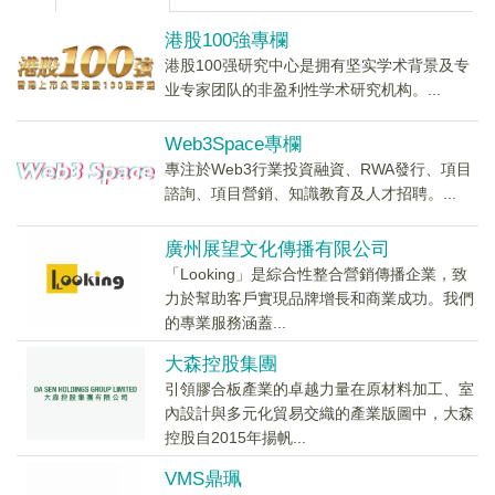
港股100強專欄
港股100强研究中心是拥有坚实学术背景及专
业专家团队的非盈利性学术研究机构。...
Web3Space專欄
專注於Web3行業投資融資、RWA發行、項目
諮詢、項目營銷、知識教育及人才招聘。...
廣州展望文化傳播有限公司
「Looking」是綜合性整合營銷傳播企業，致
力於幫助客戶實現品牌增長和商業成功。我們
的專業服務涵蓋...
大森控股集團
引領膠合板產業的卓越力量在原材料加工、室
內設計與多元化貿易交織的產業版圖中，大森
控股自2015年揚帆...
VMS鼎珮