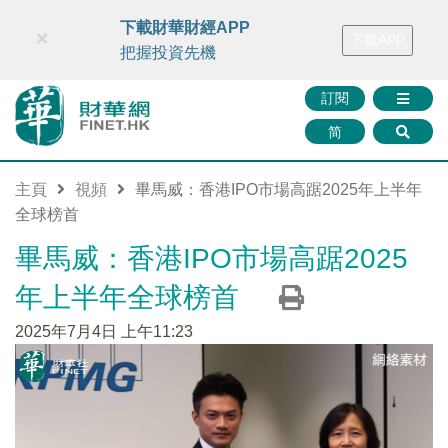
財華智庫網
FINTV
FINMETA
財華證券
媒體矩陣
下載財華財經APP
×
下載APP
智庫沙龍
聯絡我們
把握投資先機
訂閱
简
主頁
視頻
畢馬威：香港IPO市場高踞2025年上半年
全球榜首
畢馬威：香港IPO市場高踞2025
年上半年全球榜首
2025年7月4日 上午11:23