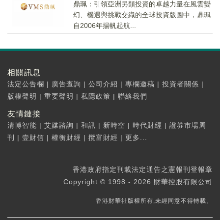
鼎珮：引領亞洲另類投資的卓越力量在風雲變
幻、機遇與挑戰交織的全球投資版圖中，鼎珮
自2006年揚帆起航...
相關訊息
法定公告欄
|
廣告查詢
|
公司介紹
|
專欄邀稿
|
投資者關係
|
版權聲明
|
重要聲明
|
私隱政策
|
聯絡我們
友情鏈接
清博智能
|
艾媒諮詢
|
和訊
|
新時空
|
時代財經
|
證券市場周
刊
|
壹財信
|
權衡財經
|
攬富財經
|
更多...
香港政府指定刊載法定通告之憲報刊登報章
Copyright © 1998 - 2026 財華控股有限公司
香港財華社版權所有,未經同意不得轉載。