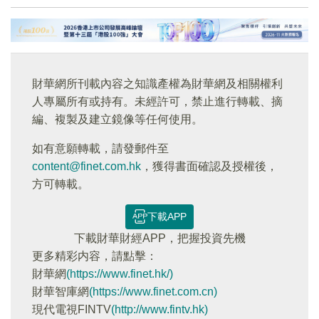
財華網所刊載內容之知識產權為財華網及相關權利
人專屬所有或持有。未經許可，禁止進行轉載、摘
編、複製及建立鏡像等任何使用。
如有意願轉載，請發郵件至
content@finet.com.hk
，獲得書面確認及授權後，
方可轉載。
下載APP
下載財華財經APP，把握投資先機
更多精彩内容，請點擊：
財華網
(https://www.finet.hk/)
財華智庫網
(https://www.finet.com.cn)
現代電視FINTV
(http://www.fintv.hk)