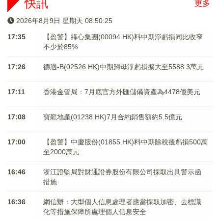
快訊
更多
2026年8月9日 星期天 08:50:26
17:35
【盈警】綠心集團(00094.HK)料中期淨虧損同比收窄
不少於85%
17:26
德適-B(02526.HK)中期歸母淨虧損擴大至5588.3萬元
17:11
香港金管局：7月底官方外匯儲備資產為4478億美元
17:08
寶龍地產(01238.HK)7月合約銷售額約5.5億元
17:00
【盈警】中慶股份(01855.HK)料中期除稅後虧損500萬
至2000萬元
16:46
浙江證監局對財通證券股份有限公司採取出具警示函
措施
16:36
網信辦：大型個人信息處理者應當採取加密、去標識
化等措施保障所處理個人信息安全