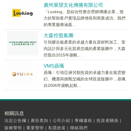
廣州展望文化傳播有限公司
「Looking」是綜合性整合營銷傳播企業，致
力於幫助客戶實現品牌增長和商業成功。我們
的專業服務涵蓋...
大森控股集團
引領膠合板產業的卓越力量在原材料加工、室
內設計與多元化貿易交織的產業版圖中，大森
控股自2015年揚帆...
VMS鼎珮
鼎珮：引領亞洲另類投資的卓越力量在風雲變
幻、機遇與挑戰交織的全球投資版圖中，鼎珮
自2006年揚帆起航...
相關訊息
法定公告欄
|
廣告查詢
|
公司介紹
|
專欄邀稿
|
投資者關係
|
版權聲明
|
重要聲明
|
私隱政策
|
聯絡我們