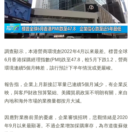
調查顯示，本港營商環境創2022年4月以來最差。標普全球
6月香港採購經理指數(PMI)跌至47.8，較5月下跌1.2，營商
環境連續5個月轉差，該行預計下半年情況或更嚴峻。
報告指，企業上月新接訂單量已連續5個月減少，有企業反
映，與客戶財政預算緊絀、美國貿易政策不明朗有關，來自
內地和海外市場的業務量都按月大減。
因應對業務前景的憂慮，企業審慎招聘，悲觀情緒是2020
年9月以來最顯著。不過企業增加採購庫存，為市道復蘇做