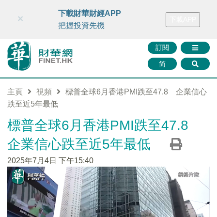
財華智庫網
FINTV
FINMETA
財華證券
媒體矩陣
下載財華財經APP
×
下載APP
智庫沙龍
聯絡我們
把握投資先機
訂閱
简
主頁
視頻
標普全球6月香港PMI跌至47.8 企業信心
跌至近5年最低
標普全球6月香港PMI跌至47.8
企業信心跌至近5年最低
2025年7月4日 下午15:40