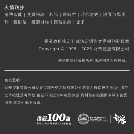
友情鏈接
清博智能
|
艾媒諮詢
|
和訊
|
新時空
|
時代財經
|
證券市場周
刊
|
壹財信
|
權衡財經
|
攬富財經
|
更多...
香港政府指定刊載法定通告之憲報刊登報章
Copyright © 1998 - 2026 財華控股有限公司
香港財華社版權所有,未經同意不得轉載。
免責聲明：
財華控股有限公司及香港聯合交易所有限公司將盡力確保彼等所提供資料
之準確性及可靠性,但並不保證資料絕對無誤,資料如有錯漏而令閣下蒙受
損失,本公司概不負責。