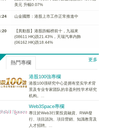
美元 升幅0.07%
6:24
山金國際：港股上市工作正常推進中
6:20
【異動股】港股跌幅榜前十，九福來
(08611.HK)跌21.43%，天瑞汽車内飾
(06162.HK)跌18.44%
更多
熱門專欄
港股100強專欄
港股100强研究中心是拥有坚实学术背
景及专业专家团队的非盈利性学术研究
机构。...
Web3Space專欄
專注於Web3行業投資融資、RWA發
行、項目諮詢、項目營銷、知識教育及
人才招聘。...