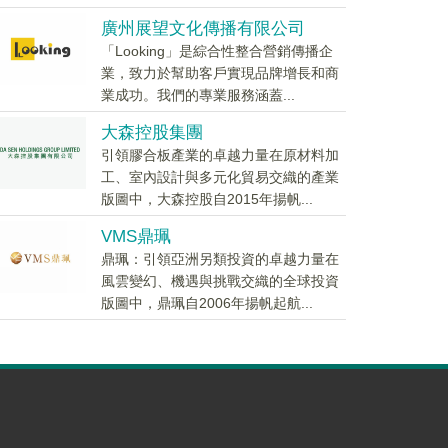
廣州展望文化傳播有限公司
「Looking」是綜合性整合營銷傳播企
業，致力於幫助客戶實現品牌增長和商
業成功。我們的專業服務涵蓋...
大森控股集團
引領膠合板產業的卓越力量在原材料加
工、室內設計與多元化貿易交織的產業
版圖中，大森控股自2015年揚帆...
VMS鼎珮
鼎珮：引領亞洲另類投資的卓越力量在
風雲變幻、機遇與挑戰交織的全球投資
版圖中，鼎珮自2006年揚帆起航...