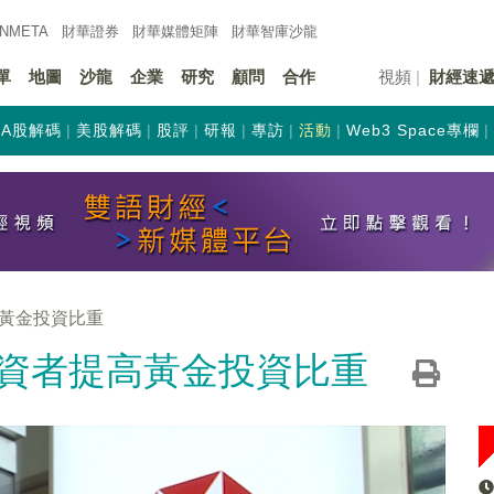
INMETA
財華證券
財華
媒體矩陣
財華
智庫沙龍
單
地圖
沙龍
企業
研究
顧問
合作
視頻
財經速
A股解碼
美股解碼
股評
研報
專訪
活動
Web3 Space專欄
黃金投資比重
資者提高黃金投資比重