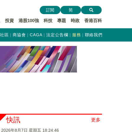
訂閱
简
遞
投資
港股100強
科技
專題
時政
香港百科
社區
商協會
CAGA
法定公告欄
服務
聯絡我們
快訊
更多
2026年8月7日 星期五 18:24:47