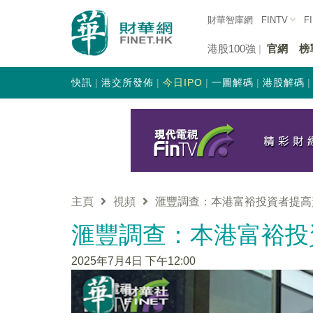
財華智庫網
FINTV
F
港股100強
官網
榜
快訊
港交所發佈
今日IPO
一圖解碼
港股解碼
主頁
視頻
滙豐調查：本港富裕投資者提高
滙豐調查：本港富裕投
2025年7月4日 下午12:00