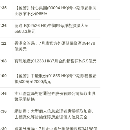
7:35
【盈警】綠心集團(00094.HK)料中期淨虧損同
比收窄不少於85%
7:26
德適-B(02526.HK)中期歸母淨虧損擴大至
5588.3萬元
7:11
香港金管局：7月底官方外匯儲備資產為4478
億美元
7:08
寶龍地產(01238.HK)7月合約銷售額約5.5億元
7:00
【盈警】中慶股份(01855.HK)料中期除稅後虧
損500萬至2000萬元
6:46
浙江證監局對財通證券股份有限公司採取出具
警示函措施
6:36
網信辦：大型個人信息處理者應當採取加密、
去標識化等措施保障所處理個人信息安全
6:30
國家外匯局：7月末中國外匯儲備規模34188億