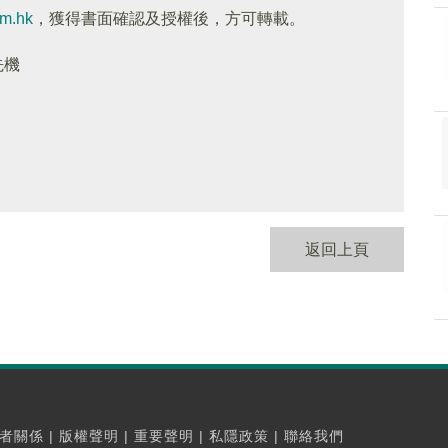
om.hk
，獲得書面確認及授權後，方可轉載。
先機
返回上頁
者關係
|
版權聲明
|
重要聲明
|
私隱政策
|
聯絡我們