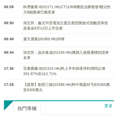
08:58
科濟藥業-B(02171.HK)CT1190B獲批治療復發/難治性
大B細胞淋巴瘤患者
08:50
深交所：鑫元中證電池主題交易型開放式指數證券投
資基金8月12日上市交易
08:48
通天酒業(00389.HK)停牌
08:44
深交所：晶合集成(02249.HK)獲調入港股通標的證券
名單
17:36
百奧賽圖-B(02315.HK)料上半年歸母淨利潤同比增
391.87%至412.71%
17:28
【盈警】創想三維(03388.HK)料中期盈转亏約5300萬
至6300萬元
更多
熱門專欄