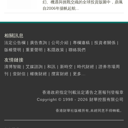
幻、機遇與挑戰交織的全球投資版圖中，鼎珮
自2006年揚帆起航...
相關訊息
法定公告欄
|
廣告查詢
|
公司介紹
|
專欄邀稿
|
投資者關係
|
版權聲明
|
重要聲明
|
私隱政策
|
聯絡我們
友情鏈接
清博智能
|
艾媒諮詢
|
和訊
|
新時空
|
時代財經
|
證券市場周
刊
|
壹財信
|
權衡財經
|
攬富財經
|
更多...
香港政府指定刊載法定通告之憲報刊登報章
Copyright © 1998 - 2026 財華控股有限公司
香港財華社版權所有,未經同意不得轉載。