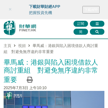
財華智庫網
FINTV
FINMETA
財華證券
媒體矩陣
下載財華財經APP
×
下載APP
智庫沙龍
聯絡我們
把握投資先機
訂閱
简
主頁
視頻
畢馬威：港銀與陷入困境借款人商討重
組 對避免無序違約非常重要
畢馬威：港銀與陷入困境借款人
商討重組 對避免無序違約非常
重要
2025年7月3日 上午10:10