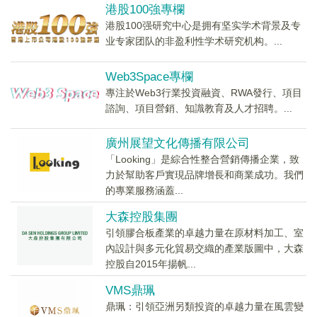
港股100強專欄
港股100强研究中心是拥有坚实学术背景及专
业专家团队的非盈利性学术研究机构。...
Web3Space專欄
專注於Web3行業投資融資、RWA發行、項目
諮詢、項目營銷、知識教育及人才招聘。...
廣州展望文化傳播有限公司
「Looking」是綜合性整合營銷傳播企業，致
力於幫助客戶實現品牌增長和商業成功。我們
的專業服務涵蓋...
大森控股集團
引領膠合板產業的卓越力量在原材料加工、室
內設計與多元化貿易交織的產業版圖中，大森
控股自2015年揚帆...
VMS鼎珮
鼎珮：引領亞洲另類投資的卓越力量在風雲變