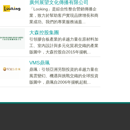
廣州展望文化傳播有限公司
「Looking」是綜合性整合營銷傳播企
業，致力於幫助客戶實現品牌增長和商
業成功。我們的專業服務涵蓋...
大森控股集團
引領膠合板產業的卓越力量在原材料加
工、室內設計與多元化貿易交織的產業
版圖中，大森控股自2015年揚帆...
VMS鼎珮
鼎珮：引領亞洲另類投資的卓越力量在
風雲變幻、機遇與挑戰交織的全球投資
版圖中，鼎珮自2006年揚帆起航...