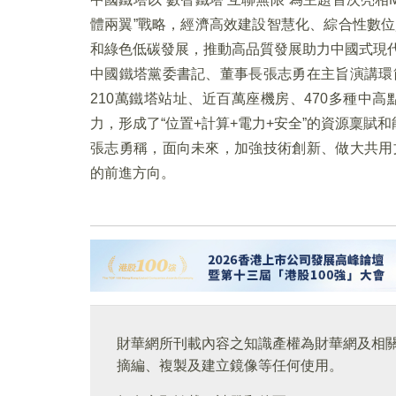
體兩翼”戰略，經濟高效建設智慧化、綜合性數
和綠色低碳發展，推動高品質發展助力中國式現
中國鐵塔黨委書記、董事長張志勇在主旨演講環
210萬鐵塔站址、近百萬座機房、470多種中高
力，形成了“位置+計算+電力+安全”的資源稟賦
張志勇稱，面向未來，加強技術創新、做大共用
的前進方向。
財華網所刊載內容之知識產權為財華網及相
摘編、複製及建立鏡像等任何使用。