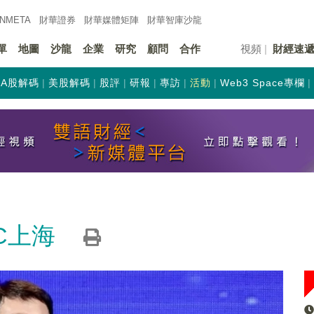
INMETA
財華證券
財華
媒體矩陣
財華
智庫沙龍
單
地圖
沙龍
企業
研究
顧問
合作
視頻
財經速
A股解碼
美股解碼
股評
研報
專訪
活動
Web3 Space專欄
C上海