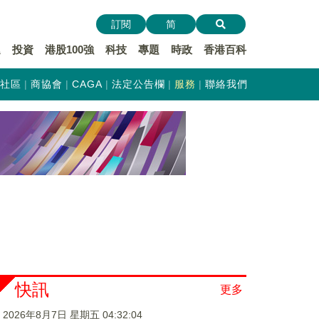
訂閱
简
遞
投資
港股100強
科技
專題
時政
香港百科
社區
商協會
CAGA
法定公告欄
服務
聯絡我們
快訊
更多
2026年8月7日 星期五 04:32:04