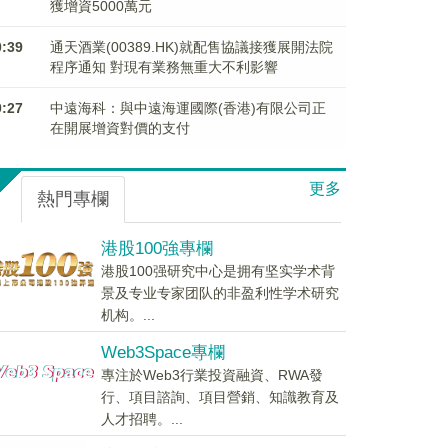
獲增資5000萬元
0:39
通天酒業(00389.HK)就配售協議接獲展開法院
程序通知 對現有業務無重大不利影響
0:27
中遠海科：與中遠海運國際(香港)有限公司正
在開展增資對價的支付
更多
熱門專欄
港股100強專欄
港股100强研究中心是拥有坚实学术背
景及专业专家团队的非盈利性学术研究
机构。...
Web3Space專欄
專注於Web3行業投資融資、RWA發
行、項目諮詢、項目營銷、知識教育及
人才招聘。...