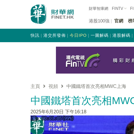
財華智庫網
FINTV
F
港股100強
官網
榜
快訊
港交所發佈
今日IPO
一圖解碼
港股解碼
主頁
視頻
中國鐵塔首次亮相MWC上海
中國鐵塔首次亮相MW
2025年6月20日 下午16:18