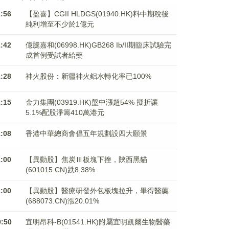
1:56
【盈喜】CGII HLDGS(01940.HK)料中期稅後
純利增至不少於1億元
1:42
億騰嘉和(06998.HK)GB268 Ib/II期臨床試驗完
成首例受試者給藥
1:28
神火股份：新疆神火鋁水轉化率已100%
1:15
金力集團(03919.HK)盤中漲超54% 擬折讓
5.1%配股淨籌410萬港元
1:08
香港中華總商會倡五年規劃設四大願景
1:00
【異動股】焦炭Ⅲ板塊下挫，陝西黑貓
(601015.CN)跌8.38%
1:00
【異動股】醫療研發外包板塊拉升，畢得醫藥
(688073.CN)漲20.01%
0:50
宜明昂科-B(01541.HK)附屬宜明凱爾生物醫藥