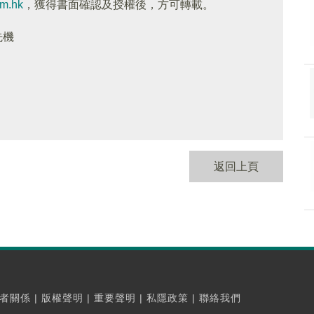
om.hk
，獲得書面確認及授權後，方可轉載。
先機
返回上頁
者關係
|
版權聲明
|
重要聲明
|
私隱政策
|
聯絡我們