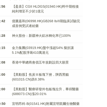
1:56
【盈喜】CGII HLDGS(01940.HK)料中期稅後
純利增至不少於1億元
1:42
億騰嘉和(06998.HK)GB268 Ib/II期臨床試驗完
成首例受試者給藥
1:28
神火股份：新疆神火鋁水轉化率已100%
1:15
金力集團(03919.HK)盤中漲超54% 擬折讓
5.1%配股淨籌410萬港元
1:08
香港中華總商會倡五年規劃設四大願景
1:00
【異動股】焦炭Ⅲ板塊下挫，陝西黑貓
(601015.CN)跌8.38%
1:00
【異動股】醫療研發外包板塊拉升，畢得醫藥
(688073.CN)漲20.01%
0:50
宜明昂科-B(01541.HK)附屬宜明凱爾生物醫藥