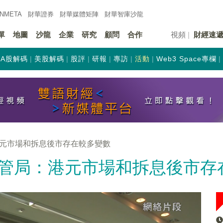
INMETA
財華證券
財華
媒體矩陣
財華
智庫沙龍
單
地圖
沙龍
企業
研究
顧問
合作
視頻
財經速
A股解碼
美股解碼
股評
研報
專訪
活動
Web3 Space專欄
元市場和拆息後市存在較多變數
管局：港元市場和拆息後市存