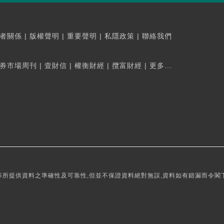
者關係
|
版權聲明
|
重要聲明
|
私隱政策
|
聯絡我們
券市場周刊
|
壹財信
|
權衡財經
|
攬富財經
|
更多...
所提供資料之準確性及可靠性,但並不保證資料絕對無誤,資料如有錯漏而令閣