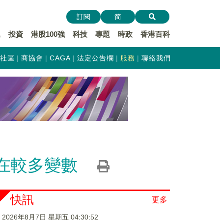
訂閱
简
遞
投資
港股100強
科技
專題
時政
香港百科
社區
商協會
CAGA
法定公告欄
服務
聯絡我們
在較多變數
快訊
更多
2026年8月7日 星期五 04:30:52