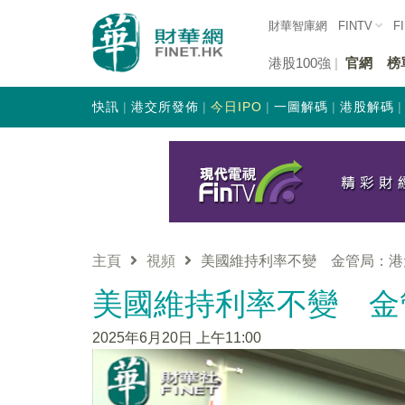
財華智庫網
FINTV
F
港股100強
官網
榜
快訊
港交所發佈
今日IPO
一圖解碼
港股解碼
主頁
視頻
美國維持利率不變 金管局：港
美國維持利率不變 金
2025年6月20日 上午11:00