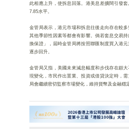
此相應上升，使拆息回落。港美息差擴闊引發套
7.85水平。
金管局表示，港元市場和拆息往後走向存在較多
其他季節性因素等都會有影響。倘若套息交易持
換保證」，屆時金管局將按照聯匯制度買入港元
逐步回升。
金管局又指，美國未來減息幅度和步伐存在頗大
現變化，市民作出置業、投資或借貸決定時，需
局會繼續密切監察市場變化，維持貨幣及金融穩