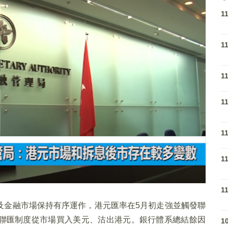
1
1
1
1
1
1
1
及金融市場保持有序運作，港元匯率在5月初走強並觸發聯
聯匯制度從市場買入美元、沽出港元。銀行體系總結餘因
1