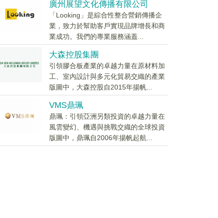
廣州展望文化傳播有限公司
「Looking」是綜合性整合營銷傳播企
業，致力於幫助客戶實現品牌增長和商
業成功。我們的專業服務涵蓋...
大森控股集團
引領膠合板產業的卓越力量在原材料加
工、室內設計與多元化貿易交織的產業
版圖中，大森控股自2015年揚帆...
VMS鼎珮
鼎珮：引領亞洲另類投資的卓越力量在
風雲變幻、機遇與挑戰交織的全球投資
版圖中，鼎珮自2006年揚帆起航...