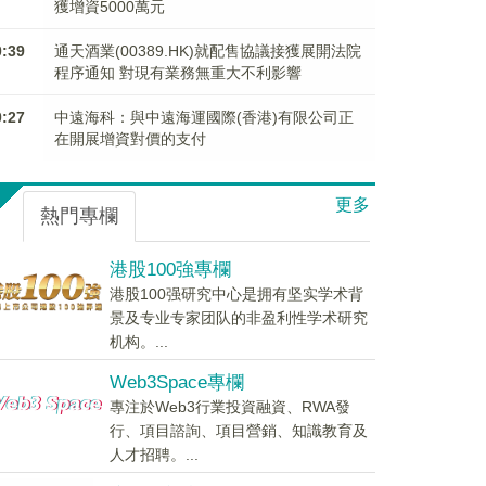
獲增資5000萬元
0:39
通天酒業(00389.HK)就配售協議接獲展開法院
程序通知 對現有業務無重大不利影響
0:27
中遠海科：與中遠海運國際(香港)有限公司正
在開展增資對價的支付
更多
熱門專欄
港股100強專欄
港股100强研究中心是拥有坚实学术背
景及专业专家团队的非盈利性学术研究
机构。...
Web3Space專欄
專注於Web3行業投資融資、RWA發
行、項目諮詢、項目營銷、知識教育及
人才招聘。...