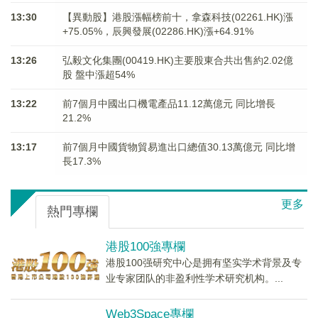
13:30
【異動股】港股漲幅榜前十，拿森科技(02261.HK)漲
+75.05%，辰興發展(02286.HK)漲+64.91%
13:26
弘毅文化集團(00419.HK)主要股東合共出售約2.02億
股 盤中漲超54%
13:22
前7個月中國出口機電產品11.12萬億元 同比增長
21.2%
13:17
前7個月中國貨物貿易進出口總值30.13萬億元 同比增
長17.3%
更多
熱門專欄
港股100強專欄
港股100强研究中心是拥有坚实学术背景及专
业专家团队的非盈利性学术研究机构。...
Web3Space專欄