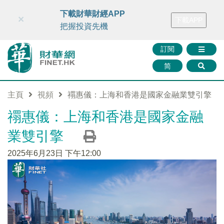
財華智庫網
FINTV
FINMETA
財華證券
媒體矩陣
下載財華財經APP
×
下載APP
智庫沙龍
聯絡我們
把握投資先機
訂閱
简
主頁
視頻
禤惠儀：上海和香港是國家金融業雙引擎
禤惠儀：上海和香港是國家金融
業雙引擎
2025年6月23日 下午12:00