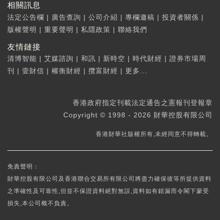
相關訊息
法定公告欄
|
廣告查詢
|
公司介紹
|
專欄邀稿
|
投資者關係
|
版權聲明
|
重要聲明
|
私隱政策
|
聯絡我們
友情鏈接
清博智能
|
艾媒諮詢
|
和訊
|
新時空
|
時代財經
|
證券市場周
刊
|
壹財信
|
權衡財經
|
攬富財經
|
更多...
香港政府指定刊載法定通告之憲報刊登報章
Copyright © 1998 - 2026 財華控股有限公司
香港財華社版權所有,未經同意不得轉載。
免責聲明：
財華控股有限公司及香港聯合交易所有限公司將盡力確保彼等所提供資料
之準確性及可靠性,但並不保證資料絕對無誤,資料如有錯漏而令閣下蒙受
損失,本公司概不負責。