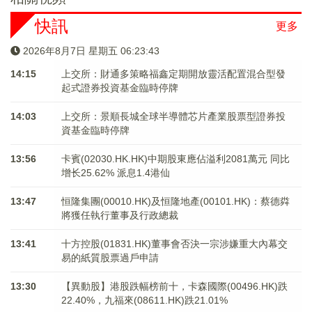
快訊
更多
2026年8月7日 星期五 06:23:43
14:15
上交所：財通多策略福鑫定期開放靈活配置混合型發
起式證券投資基金臨時停牌
14:03
上交所：景順長城全球半導體芯片產業股票型證券投
資基金臨時停牌
13:56
卡賓(02030.HK.HK)中期股東應佔溢利2081萬元 同比
增长25.62% 派息1.4港仙
13:47
恒隆集團(00010.HK)及恒隆地產(00101.HK)：蔡德粦
將獲任執行董事及行政總裁
13:41
十方控股(01831.HK)董事會否決一宗涉嫌重大內幕交
易的紙質股票過戶申請
13:30
【異動股】港股跌幅榜前十，卡森國際(00496.HK)跌
22.40%，九福來(08611.HK)跌21.01%