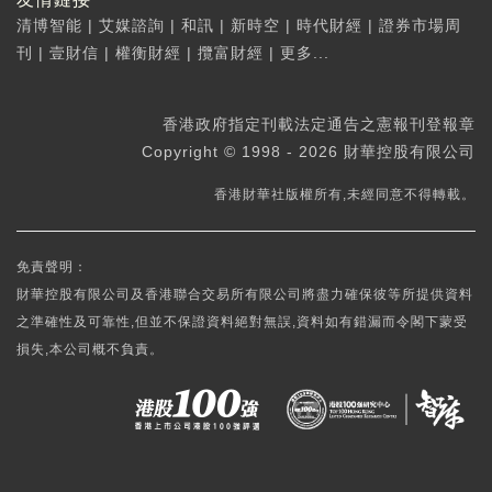
清博智能
|
艾媒諮詢
|
和訊
|
新時空
|
時代財經
|
證券市場周
刊
|
壹財信
|
權衡財經
|
攬富財經
|
更多...
香港政府指定刊載法定通告之憲報刊登報章
Copyright © 1998 - 2026 財華控股有限公司
香港財華社版權所有,未經同意不得轉載。
免責聲明：
財華控股有限公司及香港聯合交易所有限公司將盡力確保彼等所提供資料
之準確性及可靠性,但並不保證資料絕對無誤,資料如有錯漏而令閣下蒙受
損失,本公司概不負責。