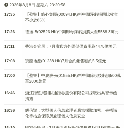
2026年8月8日 星期六 23:20:58
17:35
【盈警】綠心集團(00094.HK)料中期淨虧損同比收窄
不少於85%
17:26
德適-B(02526.HK)中期歸母淨虧損擴大至5588.3萬元
17:11
香港金管局：7月底官方外匯儲備資產為4478億美元
17:08
寶龍地產(01238.HK)7月合約銷售額約5.5億元
17:00
【盈警】中慶股份(01855.HK)料中期除稅後虧損500萬
至2000萬元
16:46
浙江證監局對財通證券股份有限公司採取出具警示函
措施
16:36
網信辦：大型個人信息處理者應當採取加密、去標識
化等措施保障所處理個人信息安全
16:30
國家外匯局：7月末中國外匯儲備規模34188億美元 升