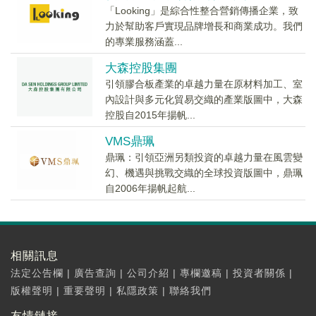
「Looking」是綜合性整合營銷傳播企業，致
力於幫助客戶實現品牌增長和商業成功。我們
的專業服務涵蓋...
大森控股集團
引領膠合板產業的卓越力量在原材料加工、室
內設計與多元化貿易交織的產業版圖中，大森
控股自2015年揚帆...
VMS鼎珮
鼎珮：引領亞洲另類投資的卓越力量在風雲變
幻、機遇與挑戰交織的全球投資版圖中，鼎珮
自2006年揚帆起航...
相關訊息
法定公告欄
|
廣告查詢
|
公司介紹
|
專欄邀稿
|
投資者關係
|
版權聲明
|
重要聲明
|
私隱政策
|
聯絡我們
友情鏈接