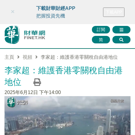
財華智庫網
FINTV
FINMETA
財華證券
媒體矩陣
下載財華財經APP
×
下載APP
智庫沙龍
聯絡我們
把握投資先機
訂閱
简
主頁
視頻
李家超：維護香港零關稅自由港地位
李家超：維護香港零關稅自由港
地位
2025年6月12日 下午14:00