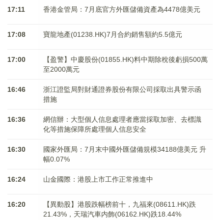
17:11
香港金管局：7月底官方外匯儲備資產為4478億美元
17:08
寶龍地產(01238.HK)7月合約銷售額約5.5億元
17:00
【盈警】中慶股份(01855.HK)料中期除稅後虧損500萬
至2000萬元
16:46
浙江證監局對財通證券股份有限公司採取出具警示函
措施
16:36
網信辦：大型個人信息處理者應當採取加密、去標識
化等措施保障所處理個人信息安全
16:30
國家外匯局：7月末中國外匯儲備規模34188億美元 升
幅0.07%
16:24
山金國際：港股上市工作正常推進中
16:20
【異動股】港股跌幅榜前十，九福來(08611.HK)跌
21.43%，天瑞汽車内飾(06162.HK)跌18.44%