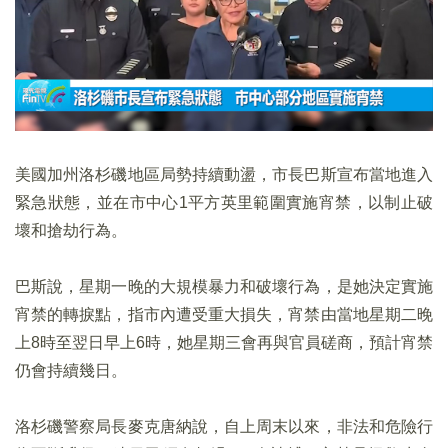
美國加州洛杉磯地區局勢持續動盪，市長巴斯宣布當地進入
緊急狀態，並在市中心1平方英里範圍實施宵禁，以制止破
壞和搶劫行為。
巴斯說，星期一晚的大規模暴力和破壞行為，是她決定實施
宵禁的轉捩點，指市內遭受重大損失，宵禁由當地星期二晚
上8時至翌日早上6時，她星期三會再與官員磋商，預計宵禁
仍會持續幾日。
洛杉磯警察局長麥克唐納說，自上周末以來，非法和危險行