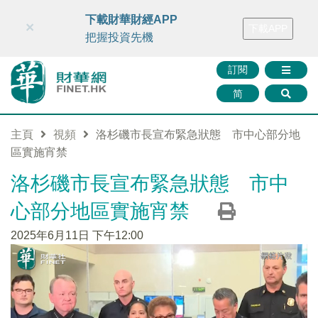
財華智庫網
FINTV
FINMETA
財華證券
媒體矩陣
下載財華財經APP
×
下載APP
智庫沙龍
聯絡我們
把握投資先機
訂閱
简
主頁
視頻
洛杉磯市長宣布緊急狀態 市中心部分地
區實施宵禁
洛杉磯市長宣布緊急狀態 市中
心部分地區實施宵禁
2025年6月11日 下午12:00