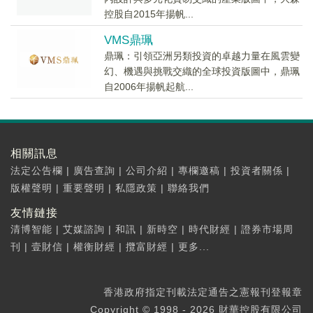
控股自2015年揚帆...
VMS鼎珮
鼎珮：引領亞洲另類投資的卓越力量在風雲變
幻、機遇與挑戰交織的全球投資版圖中，鼎珮
自2006年揚帆起航...
相關訊息
法定公告欄
|
廣告查詢
|
公司介紹
|
專欄邀稿
|
投資者關係
|
版權聲明
|
重要聲明
|
私隱政策
|
聯絡我們
友情鏈接
清博智能
|
艾媒諮詢
|
和訊
|
新時空
|
時代財經
|
證券市場周
刊
|
壹財信
|
權衡財經
|
攬富財經
|
更多...
香港政府指定刊載法定通告之憲報刊登報章
Copyright © 1998 - 2026 財華控股有限公司