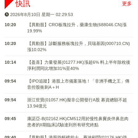
快訊
更多
2026年8月10日 星期一 02:29:54
10:20
【異動股】CRO板塊拉升，藥康生物(688046.CN)漲
19.99%
10:20
【異動股】診斷服務板塊拉升，貝瑞基因(000710.CN)
漲10.02%
10:14
【盈喜】力量發展(01277.HK)漲超6% 料上半年除稅後
淨利潤同比增加31%至40%
09:54
【IPO追蹤】港股上市備案落地！「非洲手機之王」傳
音控股衝刺A＋H
09:54
浙江世寶(01057.HK)擬非公開發行A股 募資總額不超
13.94億元
09:45
康諾亞-B(02162.HK)CM512用於慢性鼻竇炎伴鼻息肉
患者的II期臨床試驗達到所有研究終點
09:40
【異動股】港股跌幅榜前十，賽迪顧問(02176.HK)跌