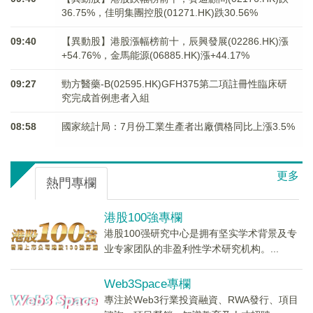
36.75%，佳明集團控股(01271.HK)跌30.56%
09:40
【異動股】港股漲幅榜前十，辰興發展(02286.HK)漲
+54.76%，金馬能源(06885.HK)漲+44.17%
09:27
勁方醫藥-B(02595.HK)GFH375第二項註冊性臨床研
究完成首例患者入組
08:58
國家統計局：7月份工業生產者出廠價格同比上漲3.5%
更多
熱門專欄
港股100強專欄
港股100强研究中心是拥有坚实学术背景及专
业专家团队的非盈利性学术研究机构。...
Web3Space專欄
專注於Web3行業投資融資、RWA發行、項目