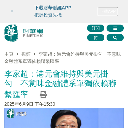
財華智庫網
FINTV
FINMETA
財華證券
媒體矩陣
下載財華財經APP
×
下載APP
智庫沙龍
聯絡我們
把握投資先機
訂閱
简
主頁
視頻
李家超：港元會維持與美元掛勾 不意味
金融體系單獨依賴聯繫匯率
李家超：港元會維持與美元掛
勾 不意味金融體系單獨依賴聯
繫匯率
2025年6月9日 下午15:30