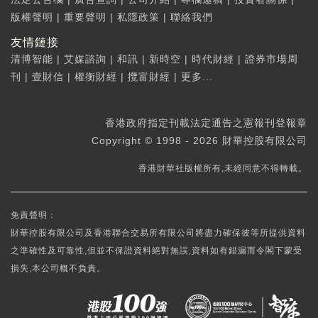
版權聲明
|
重要聲明
|
私隱政策
|
聯絡我們
友情鏈接
清博智能
|
艾媒諮詢
|
和訊
|
新時空
|
時代財經
|
證券市場周
刊
|
壹財信
|
權衡財經
|
攬富財經
|
更多...
香港政府指定刊載法定通告之憲報刊登報章
Copyright © 1998 - 2026 財華控股有限公司
香港財華社版權所有,未經同意不得轉載。
免責聲明：
財華控股有限公司及香港聯合交易所有限公司將盡力確保彼等所提供資料
之準確性及可靠性,但並不保證資料絕對無誤,資料如有錯漏而令閣下蒙受
損失,本公司概不負責。