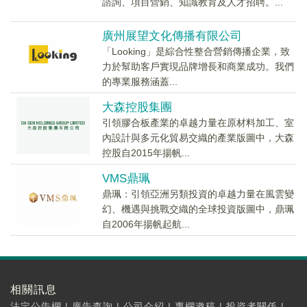
諮詢、項目營銷、知識教育及人才招聘。...
廣州展望文化傳播有限公司
「Looking」是綜合性整合營銷傳播企業，致
力於幫助客戶實現品牌增長和商業成功。我們
的專業服務涵蓋...
大森控股集團
引領膠合板產業的卓越力量在原材料加工、室
內設計與多元化貿易交織的產業版圖中，大森
控股自2015年揚帆...
VMS鼎珮
鼎珮：引領亞洲另類投資的卓越力量在風雲變
幻、機遇與挑戰交織的全球投資版圖中，鼎珮
自2006年揚帆起航...
相關訊息
法定公告欄
|
廣告查詢
|
公司介紹
|
專欄邀稿
|
投資者關係
|