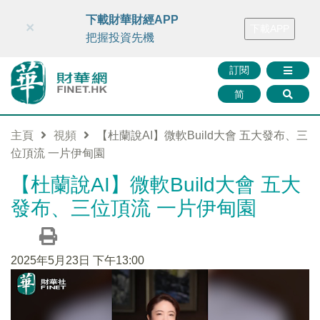
財華智庫網
FINTV
FINMETA
財華證券
媒體矩陣
下載財華財經APP
×
下載APP
智庫沙龍
聯絡我們
把握投資先機
訂閱
简
主頁
視頻
【杜蘭說AI】微軟Build大會 五大發布、三
位頂流 一片伊甸園
【杜蘭說AI】微軟Build大會 五大
發布、三位頂流 一片伊甸園
2025年5月23日 下午13:00