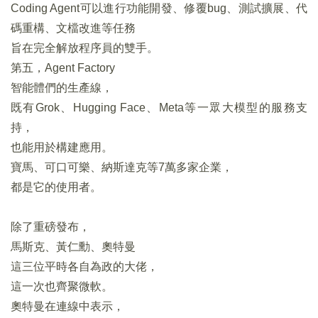
Coding Agent可以進行功能開發、修覆bug、測試擴展、代
碼重構、文檔改進等任務
旨在完全解放程序員的雙手。
第五，Agent Factory
智能體們的生產線，
既有Grok、Hugging Face、Meta等一眾大模型的服務支
持，
也能用於構建應用。
寶馬、可口可樂、納斯達克等7萬多家企業，
都是它的使用者。
除了重磅發布，
馬斯克、黃仁勳、奧特曼
這三位平時各自為政的大佬，
這一次也齊聚微軟。
奧特曼在連線中表示，