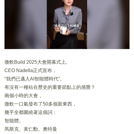
微軟Build 2025大會開幕式上,
CEO Nadella正式宣布，
“我們已邁入AI智能體時代”。
有沒有一種站在歷史的重要節點上的感覺？
兩個小時的大會，
微軟一口氣發布了50多個新東西，
幾乎全都圍繞著這個詞：
智能體。
馬斯克、黃仁勳、奧特曼