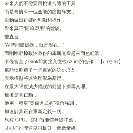
未來人們不需要再挑選合適的工具，
而是會擁有一位全能的虛擬隊友，
自動做出正確的判斷和操作，
帶來真正“開箱即用”的體驗。
他直言：
“AI智能體編碼，就是現在。”
而剛剛辭掉政治身份的馬斯克看起來面色紅潤，
不僅官宣了Grok即將接入微軟Azure的合作，【/ˈæʒ.ɚ/】
還順便劇透了一把自家的Grok 3.5，
表示模型將以物理學為基礎，
在最大限度減少錯誤的前提下探尋真理。
最後是黃仁勳，
他用一種更“英偉達式的”視角強調，
加速計算正在重新定義一切，
只有 GPU、雲和智能體無縫呼應，
才能把推理速度再提升一個數量級。