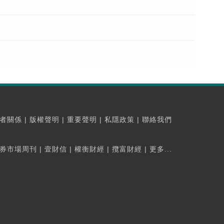
者關係
|
版權聲明
|
重要聲明
|
私隱政策
|
聯絡我們
券市場周刊
|
壹財信
|
權衡財經
|
攬富財經
|
更多...