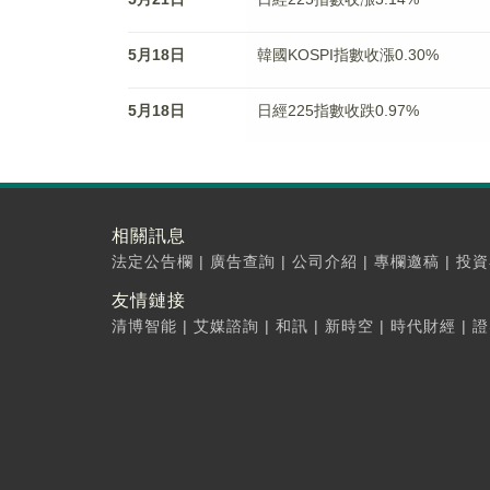
5月18日
韓國KOSPI指數收漲0.30%
5月18日
日經225指數收跌0.97%
相關訊息
法定公告欄
|
廣告查詢
|
公司介紹
|
專欄邀稿
|
投資
友情鏈接
清博智能
|
艾媒諮詢
|
和訊
|
新時空
|
時代財經
|
證