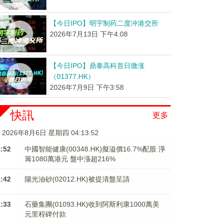
【今日IPO】明宇制药二度冲港交所
2026年7月13日 下午4:08
【今日IPO】鼎泰高科首日微涨
（01377.HK）
2026年7月9日 下午3:58
快訊
更多
2026年8月6日 星期四 04:13:52
1:52
中國智能健康(00348.HK)擬溢價16.7%配股 淨
籌1080萬港元 ​​​​​​​盤中漲超216%
1:42
陽光油砂(02012.HK)被提清盤呈請
1:33
石藥集團(01093.HK)收到阿斯利康1000萬美
元里程碑付款