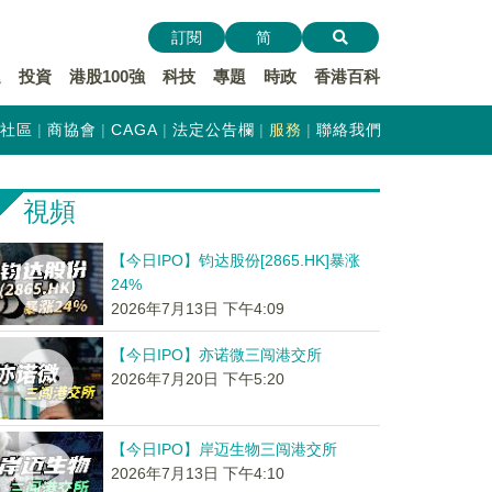
訂閱
简
遞
投資
港股100強
科技
專題
時政
香港百科
社區
商協會
CAGA
法定公告欄
服務
聯絡我們
視頻
【今日IPO】钧达股份[2865.HK]暴涨
24%
2026年7月13日 下午4:09
【今日IPO】亦诺微三闯港交所
2026年7月20日 下午5:20
【今日IPO】岸迈生物三闯港交所
2026年7月13日 下午4:10