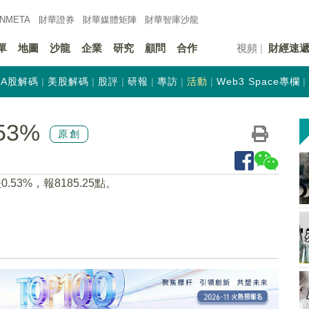
INMETA
財華證券
財華
媒體矩陣
財華
智庫沙龍
單
地圖
沙龍
企業
研究
顧問
合作
視頻
財經速
A股解碼
美股解碼
股評
研報
專訪
活動
Web3 Space專欄
53%
原創
53%，報8185.25點。