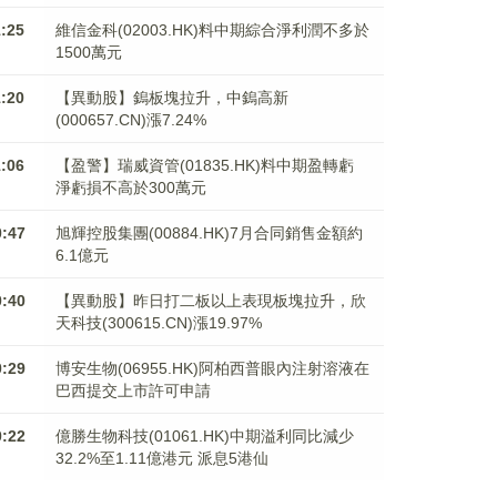
1:25
維信金科(02003.HK)料中期綜合淨利潤不多於
1500萬元
1:20
【異動股】鎢板塊拉升，中鎢高新
(000657.CN)漲7.24%
1:06
【盈警】瑞威資管(01835.HK)料中期盈轉虧
淨虧損不高於300萬元
0:47
旭輝控股集團(00884.HK)7月合同銷售金額約
6.1億元
0:40
【異動股】昨日打二板以上表現板塊拉升，欣
天科技(300615.CN)漲19.97%
0:29
博安生物(06955.HK)阿柏西普眼內注射溶液在
巴西提交上市許可申請
0:22
億勝生物科技(01061.HK)中期溢利同比減少
32.2%至1.11億港元 派息5港仙