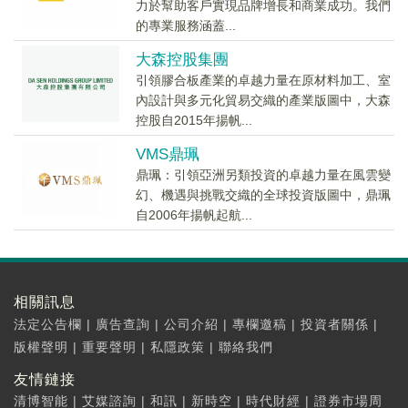
力於幫助客戶實現品牌增長和商業成功。我們
的專業服務涵蓋...
大森控股集團
引領膠合板產業的卓越力量在原材料加工、室
內設計與多元化貿易交織的產業版圖中，大森
控股自2015年揚帆...
VMS鼎珮
鼎珮：引領亞洲另類投資的卓越力量在風雲變
幻、機遇與挑戰交織的全球投資版圖中，鼎珮
自2006年揚帆起航...
相關訊息
法定公告欄
|
廣告查詢
|
公司介紹
|
專欄邀稿
|
投資者關係
|
版權聲明
|
重要聲明
|
私隱政策
|
聯絡我們
友情鏈接
清博智能
|
艾媒諮詢
|
和訊
|
新時空
|
時代財經
|
證券市場周