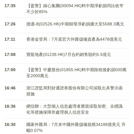
17:35
【盈警】綠心集團(00094.HK)料中期淨虧損同比收窄
不少於85%
17:26
德適-B(02526.HK)中期歸母淨虧損擴大至5588.3萬元
17:11
香港金管局：7月底官方外匯儲備資產為4478億美元
17:08
寶龍地產(01238.HK)7月合約銷售額約5.5億元
17:00
【盈警】中慶股份(01855.HK)料中期除稅後虧損500萬
至2000萬元
16:46
浙江證監局對財通證券股份有限公司採取出具警示函
措施
16:36
網信辦：大型個人信息處理者應當採取加密、去標識
化等措施保障所處理個人信息安全
16:30
國家外匯局：7月末中國外匯儲備規模34188億美元 升
幅0.07%