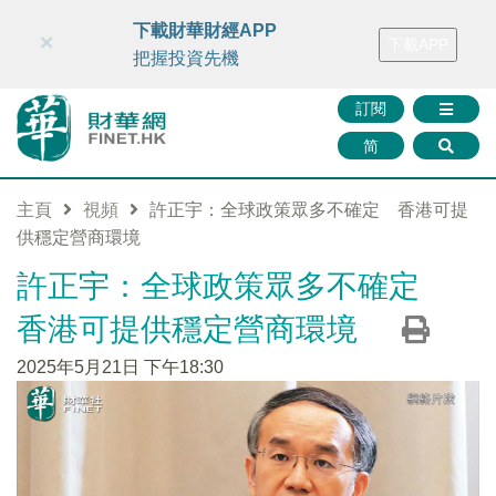
財華智庫網
FINTV
FINMETA
財華證券
媒體矩陣
下載財華財經APP
×
下載APP
智庫沙龍
聯絡我們
把握投資先機
訂閱
简
主頁
視頻
許正宇：全球政策眾多不確定 香港可提
供穩定營商環境
許正宇：全球政策眾多不確定
香港可提供穩定營商環境
2025年5月21日 下午18:30