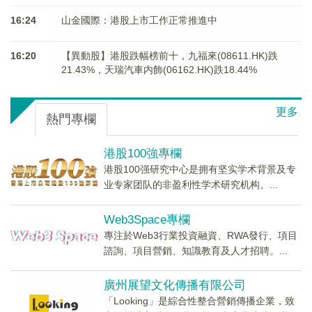
16:24
山金國際：港股上市工作正常推進中
16:20
【異動股】港股跌幅榜前十，九福來(08611.HK)跌
21.43%，天瑞汽車内飾(06162.HK)跌18.44%
更多
熱門專欄
港股100強專欄
港股100强研究中心是拥有坚实学术背景及专
业专家团队的非盈利性学术研究机构。...
Web3Space專欄
專注於Web3行業投資融資、RWA發行、項目
諮詢、項目營銷、知識教育及人才招聘。...
廣州展望文化傳播有限公司
「Looking」是綜合性整合營銷傳播企業，致