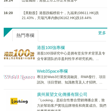
16:24
山金國際：港股上市工作正常推進中
16:20
【異動股】港股跌幅榜前十，九福來(08611.HK)跌
21.43%，天瑞汽車内飾(06162.HK)跌18.44%
更多
熱門專欄
港股100強專欄
港股100强研究中心是拥有坚实学术背景及专
业专家团队的非盈利性学术研究机构。...
Web3Space專欄
專注於Web3行業投資融資、RWA發行、項目
諮詢、項目營銷、知識教育及人才招聘。...
廣州展望文化傳播有限公司
「Looking」是綜合性整合營銷傳播企業，致
力於幫助客戶實現品牌增長和商業成功。我們