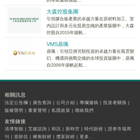
的專業服務涵蓋...
大森控股集團
引領膠合板產業的卓越力量在原材料加工、室
內設計與多元化貿易交織的產業版圖中，大森
控股自2015年揚帆...
VMS鼎珮
鼎珮：引領亞洲另類投資的卓越力量在風雲變
幻、機遇與挑戰交織的全球投資版圖中，鼎珮
自2006年揚帆起航...
相關訊息
法定公告欄
|
廣告查詢
|
公司介紹
|
專欄邀稿
|
投資者關係
|
版權聲明
|
重要聲明
|
私隱政策
|
聯絡我們
友情鏈接
清博智能
|
艾媒諮詢
|
和訊
|
新時空
|
時代財經
|
證券市場周
刊
|
壹財信
|
權衡財經
|
攬富財經
|
更多...