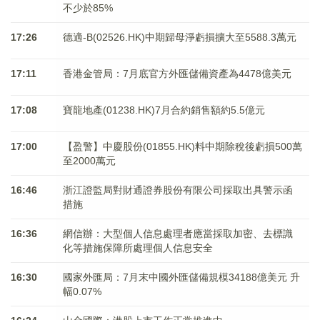
不少於85%
17:26
德適-B(02526.HK)中期歸母淨虧損擴大至5588.3萬元
17:11
香港金管局：7月底官方外匯儲備資產為4478億美元
17:08
寶龍地產(01238.HK)7月合約銷售額約5.5億元
17:00
【盈警】中慶股份(01855.HK)料中期除稅後虧損500萬
至2000萬元
16:46
浙江證監局對財通證券股份有限公司採取出具警示函
措施
16:36
網信辦：大型個人信息處理者應當採取加密、去標識
化等措施保障所處理個人信息安全
16:30
國家外匯局：7月末中國外匯儲備規模34188億美元 升
幅0.07%