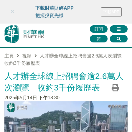
財華智庫網
FINTV
FINMETA
財華證券
媒體矩陣
下載財華財經APP
×
下載APP
智庫沙龍
聯絡我們
把握投資先機
訂閱
简
主頁
視頻
人才辦全球線上招聘會逾2.6萬人次瀏覽
收約3千份履歷表
人才辦全球線上招聘會逾2.6萬人
次瀏覽 收約3千份履歷表
2025年5月14日 下午18:30