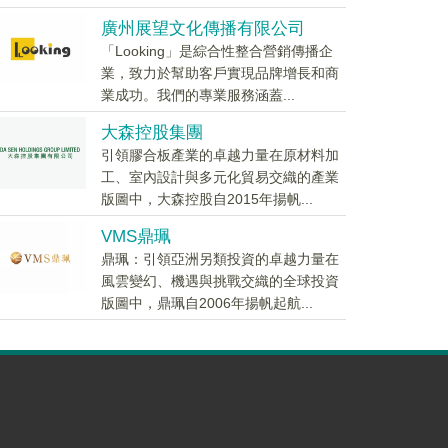
廣州展望文化傳播有限公司
「Looking」是綜合性整合營銷傳播企
業，致力於幫助客戶實現品牌增長和商
業成功。我們的專業服務涵蓋...
大森控股集團
引領膠合板產業的卓越力量在原材料加
工、室內設計與多元化貿易交織的產業
版圖中，大森控股自2015年揚帆...
VMS鼎珮
鼎珮：引領亞洲另類投資的卓越力量在
風雲變幻、機遇與挑戰交織的全球投資
版圖中，鼎珮自2006年揚帆起航...