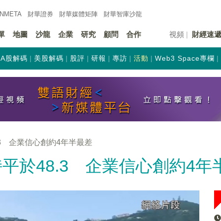
INMETA
財華證券
財華
媒體矩陣
財華
智庫沙龍
單
地圖
沙龍
企業
研究
顧問
合作
視頻
財經速
A股解碼
美股解碼
股評
研報
專訪
活動
Web3 Space專欄
.3 企業信心創約4年半最差
持平於48.3 企業信心創約4年