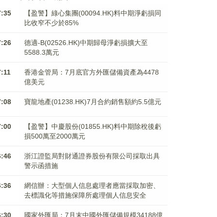
7:35
【盈警】綠心集團(00094.HK)料中期淨虧損同
比收窄不少於85%
7:26
德適-B(02526.HK)中期歸母淨虧損擴大至
5588.3萬元
7:11
香港金管局：7月底官方外匯儲備資產為4478
億美元
7:08
寶龍地產(01238.HK)7月合約銷售額約5.5億元
7:00
【盈警】中慶股份(01855.HK)料中期除稅後虧
損500萬至2000萬元
6:46
浙江證監局對財通證券股份有限公司採取出具
警示函措施
6:36
網信辦：大型個人信息處理者應當採取加密、
去標識化等措施保障所處理個人信息安全
6:30
國家外匯局：7月末中國外匯儲備規模34188億