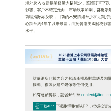
海外及內地新接業務量大幅減少，整體訂單下跌
影響、客戶不確定走向、市場競爭加劇，都拖累
前瞻指數亦反映，目前的不安情緒至少在近期持
心跌至約4年半以來最差，由於憂慮美國關稅影
水平。
財華網所刊載內容之知識產權為財華網及相
摘編、複製及建立鏡像等任何使用。
如有意願轉載，請發郵件至
content@finet.c
下載APP
下載財華財經APP，把握投資