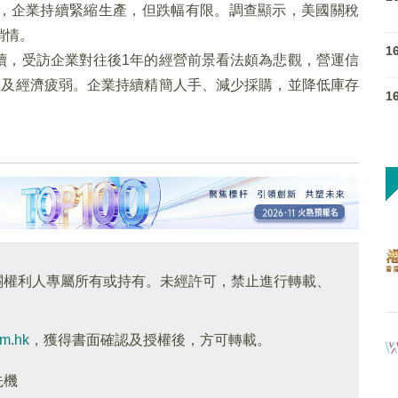
，企業持續緊縮生產，但跌幅有限。調查顯示，美國關稅
銷情。
1
續，受訪企業對往後1年的經營前景看法頗為悲觀，營運信
響及經濟疲弱。企業持續精簡人手、減少採購，並降低庫存
1
關權利人專屬所有或持有。未經許可，禁止進行轉載、
om.hk
，獲得書面確認及授權後，方可轉載。
先機