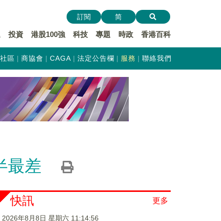
訂閱
简
遞
投資
港股100強
科技
專題
時政
香港百科
社區
商協會
CAGA
法定公告欄
服務
聯絡我們
半最差
快訊
更多
2026年8月8日 星期六 11:14:57