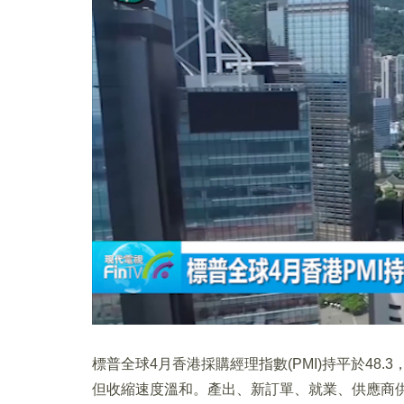
標普全球4月香港採購經理指數(PMI)持平於4
但收縮速度溫和。產出、新訂單、就業、供應商供