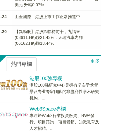
美元 升幅0.07%
6:24
山金國際：港股上市工作正常推進中
6:20
【異動股】港股跌幅榜前十，九福來
(08611.HK)跌21.43%，天瑞汽車内飾
(06162.HK)跌18.44%
更多
熱門專欄
港股100強專欄
港股100强研究中心是拥有坚实学术背
景及专业专家团队的非盈利性学术研究
机构。...
Web3Space專欄
專注於Web3行業投資融資、RWA發
行、項目諮詢、項目營銷、知識教育及
人才招聘。...