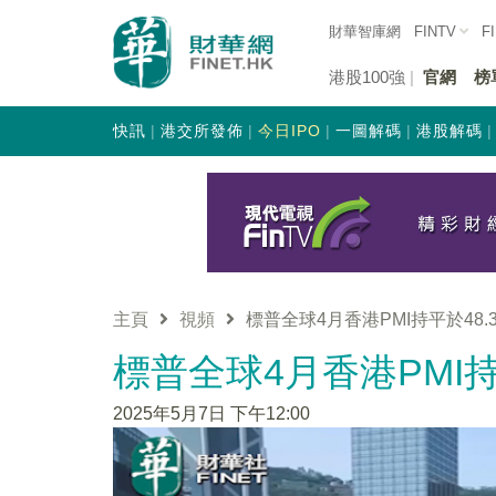
財華智庫網
FINTV
F
港股100強
官網
榜
快訊
港交所發佈
今日IPO
一圖解碼
港股解碼
主頁
視頻
標普全球4月香港PMI持平於48
標普全球4月香港PMI
2025年5月7日 下午12:00