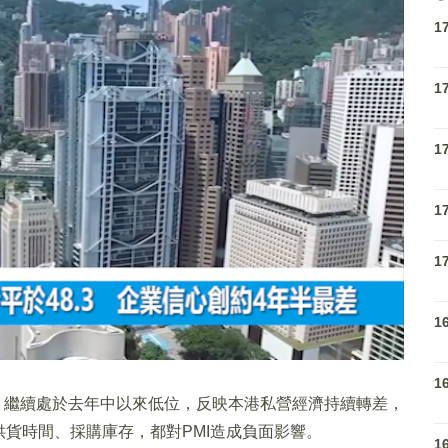
1
1
1
1
1
1
1
8.3，繼續處於去年中以來低位，反映本港私營經濟持續轉差，
貨時間、採購庫存，都對PMI造成負面影響。
1