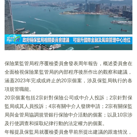
保險業監管局程序覆檢委員會發表周年報告，概述委員會在
全面檢視保險業監管局的內部程序後所作出的觀察和建議，
涵蓋2023年完成或終止的20宗個案，涉及保監局執行的各
項規管職能。
20宗個案包括2宗針對保險公司或中介人投訴；2宗針對保
監局或其人員投訴；4宗有關中介人發牌申請；2宗有關保監
局與金管局協調規管銀行保險中介活動的個案；以及10宗涉
及行使調查和採取紀律行動的法定權力的個案。
年報提及保監局就覆檢委員會早前所提出建議的跟進情況，