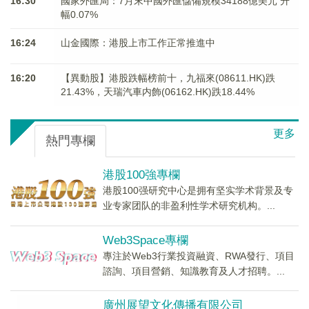
16:30
國家外匯局：7月末中國外匯儲備規模34188億美元 升
幅0.07%
16:24
山金國際：港股上市工作正常推進中
16:20
【異動股】港股跌幅榜前十，九福來(08611.HK)跌
21.43%，天瑞汽車内飾(06162.HK)跌18.44%
更多
熱門專欄
港股100強專欄
港股100强研究中心是拥有坚实学术背景及专
业专家团队的非盈利性学术研究机构。...
Web3Space專欄
專注於Web3行業投資融資、RWA發行、項目
諮詢、項目營銷、知識教育及人才招聘。...
廣州展望文化傳播有限公司