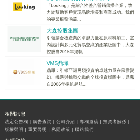
「Looking」是綜合性整合營銷傳播企業，致
力於幫助客戶實現品牌增長和商業成功。我們
的專業服務涵蓋...
大森控股集團
引領膠合板產業的卓越力量在原材料加工、室
內設計與多元化貿易交織的產業版圖中，大森
控股自2015年揚帆...
VMS鼎珮
鼎珮：引領亞洲另類投資的卓越力量在風雲變
幻、機遇與挑戰交織的全球投資版圖中，鼎珮
自2006年揚帆起航...
相關訊息
法定公告欄
|
廣告查詢
|
公司介紹
|
專欄邀稿
|
投資者關係
|
版權聲明
|
重要聲明
|
私隱政策
|
聯絡我們