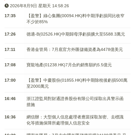
2026年8月9日 星期天 14:58:27
17:35
【盈警】綠心集團(00094.HK)料中期淨虧損同比收窄
不少於85%
17:26
德適-B(02526.HK)中期歸母淨虧損擴大至5588.3萬元
17:11
香港金管局：7月底官方外匯儲備資產為4478億美元
17:08
寶龍地產(01238.HK)7月合約銷售額約5.5億元
17:00
【盈警】中慶股份(01855.HK)料中期除稅後虧損500萬
至2000萬元
16:46
浙江證監局對財通證券股份有限公司採取出具警示函
措施
16:36
網信辦：大型個人信息處理者應當採取加密、去標識
化等措施保障所處理個人信息安全