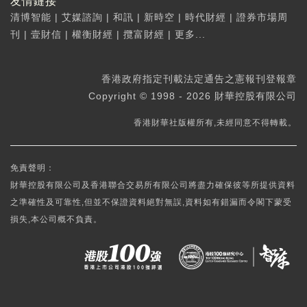
友情鏈接
清博智能
|
艾媒諮詢
|
和訊
|
新時空
|
時代財經
|
證券市場周
刊
|
壹財信
|
權衡財經
|
攬富財經
|
更多...
香港政府指定刊載法定通告之憲報刊登報章
Copyright © 1998 - 2026 財華控股有限公司
香港財華社版權所有,未經同意不得轉載。
免責聲明：
財華控股有限公司及香港聯合交易所有限公司將盡力確保彼等所提供資料
之準確性及可靠性,但並不保證資料絕對無誤,資料如有錯漏而令閣下蒙受
損失,本公司概不負責。