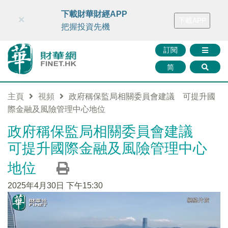
財華智庫網
FINTV
FINMETA
財華證券
媒體矩陣
下載財華財經APP
×
下載APP
智庫沙龍
聯絡我們
把握投資先機
訂閱
简
主頁
視頻
政府稱保監局相關委員會建議 可提升國
際金融及風險管理中心地位
政府稱保監局相關委員會建議
可提升國際金融及風險管理中心
地位
2025年4月30日 下午15:30