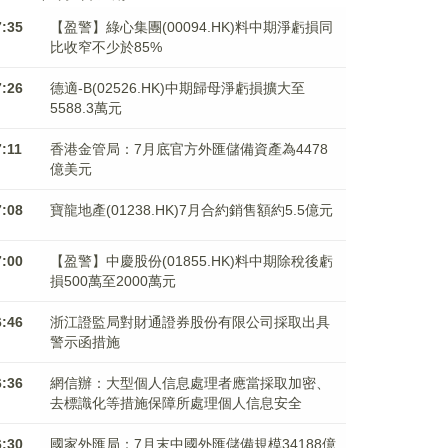
7:35
【盈警】綠心集團(00094.HK)料中期淨虧損同
比收窄不少於85%
7:26
德適-B(02526.HK)中期歸母淨虧損擴大至
5588.3萬元
7:11
香港金管局：7月底官方外匯儲備資產為4478
億美元
7:08
寶龍地產(01238.HK)7月合約銷售額約5.5億元
7:00
【盈警】中慶股份(01855.HK)料中期除稅後虧
損500萬至2000萬元
6:46
浙江證監局對財通證券股份有限公司採取出具
警示函措施
6:36
網信辦：大型個人信息處理者應當採取加密、
去標識化等措施保障所處理個人信息安全
6:30
國家外匯局：7月末中國外匯儲備規模34188億