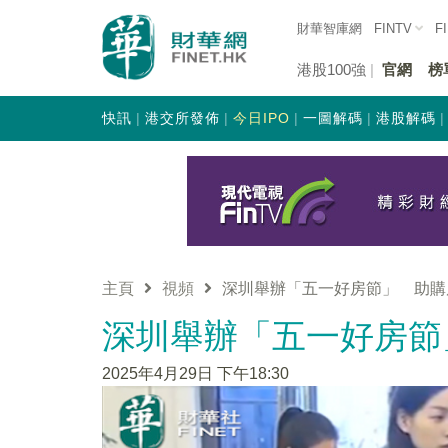
財華智庫網
FINTV
F
港股100強
官網
榜
快訊
港交所發佈
今日IPO
一圖解碼
港股解碼
主頁
視頻
深圳舉辦「五一好房節」 助購
深圳舉辦「五一好房節
2025年4月29日 下午18:30