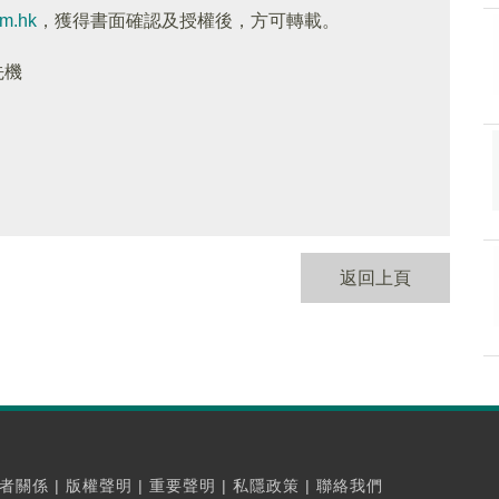
om.hk
，獲得書面確認及授權後，方可轉載。
先機
返回上頁
者關係
|
版權聲明
|
重要聲明
|
私隱政策
|
聯絡我們