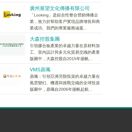
廣州展望文化傳播有限公司
「Looking」是綜合性整合營銷傳播企
業，致力於幫助客戶實現品牌增長和商
業成功。我們的專業服務涵蓋...
大森控股集團
引領膠合板產業的卓越力量在原材料加
工、室內設計與多元化貿易交織的產業
版圖中，大森控股自2015年揚帆...
VMS鼎珮
鼎珮：引領亞洲另類投資的卓越力量在
風雲變幻、機遇與挑戰交織的全球投資
版圖中，鼎珮自2006年揚帆起航...