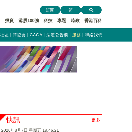
訂閱
简
遞
投資
港股100強
科技
專題
時政
香港百科
社區
商協會
CAGA
法定公告欄
服務
聯絡我們
快訊
更多
2026年8月7日 星期五 19:46:22