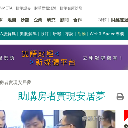
INMETA
財華證券
財華
媒體矩陣
財華
智庫沙龍
單
地圖
沙龍
企業
研究
顧問
合作
視頻
財經速
A股解碼
美股解碼
股評
研報
專訪
活動
Web3 Space專欄
房者實現安居夢
」 助購房者實現安居夢