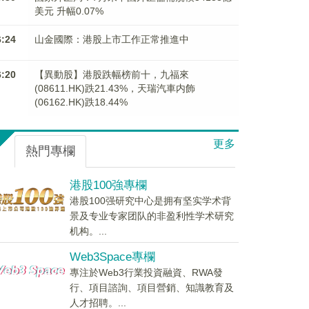
美元 升幅0.07%
6:24
山金國際：港股上市工作正常推進中
6:20
【異動股】港股跌幅榜前十，九福來
(08611.HK)跌21.43%，天瑞汽車内飾
(06162.HK)跌18.44%
更多
熱門專欄
港股100強專欄
港股100强研究中心是拥有坚实学术背
景及专业专家团队的非盈利性学术研究
机构。...
Web3Space專欄
專注於Web3行業投資融資、RWA發
行、項目諮詢、項目營銷、知識教育及
人才招聘。...