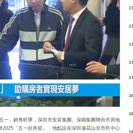
1
1
1
1
1
1
1
五一」銷售旺季，深圳市安居集團、深鐵集團聯合市房地
辦2025「五一好房節」，地點設在深圳蓮花山至市民中心
1