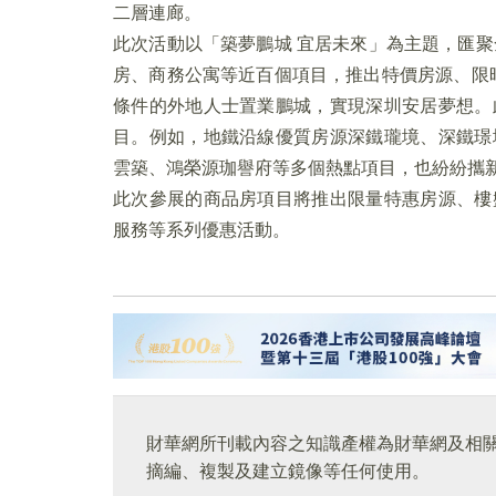
二層連廊。
此次活動以「築夢鵬城 宜居未來」為主題，匯聚
房、商務公寓等近百個項目，推出特價房源、限時
條件的外地人士置業鵬城，實現深圳安居夢想。
目。例如，地鐵沿線優質房源深鐵瓏境、深鐵璟
雲築、鴻榮源珈譽府等多個熱點項目，也紛紛攜
此次參展的商品房項目將推出限量特惠房源、樓
服務等系列優惠活動。
財華網所刊載內容之知識產權為財華網及相
摘編、複製及建立鏡像等任何使用。