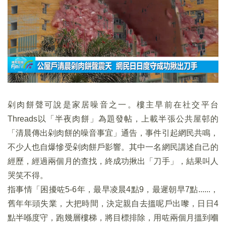
剁肉餅聲可說是家居噪音之一。樓主早前在社交平台
Threads以「半夜肉餅」為題發帖，上載半張公共屋邨的
「清晨傳出剁肉餅的噪音事宜」通告，事件引起網民共鳴，
不少人也自爆慘受剁肉餅戶影響。其中一名網民講述自己的
經歷，經過兩個月的查找，終成功揪出「刀手」，結果叫人
哭笑不得。
指事情「困擾咗5-6年，最早凌晨4點9，最遲朝早7點......，
舊年年頭失業，大把時間，決定親自去搵呢戶出嚟，日日4
點半喺度守，跑幾層樓梯，將目標排除，用咗兩個月搵到嗰