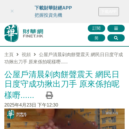
財華智庫網
FINTV
FINMETA
財華證券
媒體矩陣
下載財華財經APP
×
下載APP
智庫沙龍
聯絡我們
把握投資先機
訂閱
简
主頁
視頻
公屋戶清晨剁肉餅聲震天 網民日日度守成
功揪出刀手 原來係拍呢樣嘢......
公屋戶清晨剁肉餅聲震天 網民日
日度守成功揪出刀手 原來係拍呢
樣嘢......
2025年4月23日 下午12:30