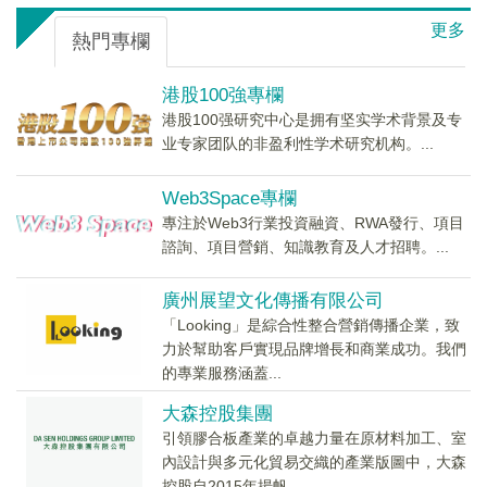
更多
熱門專欄
港股100強專欄
港股100强研究中心是拥有坚实学术背景及专
业专家团队的非盈利性学术研究机构。...
Web3Space專欄
專注於Web3行業投資融資、RWA發行、項目
諮詢、項目營銷、知識教育及人才招聘。...
廣州展望文化傳播有限公司
「Looking」是綜合性整合營銷傳播企業，致
力於幫助客戶實現品牌增長和商業成功。我們
的專業服務涵蓋...
大森控股集團
引領膠合板產業的卓越力量在原材料加工、室
內設計與多元化貿易交織的產業版圖中，大森
控股自2015年揚帆...