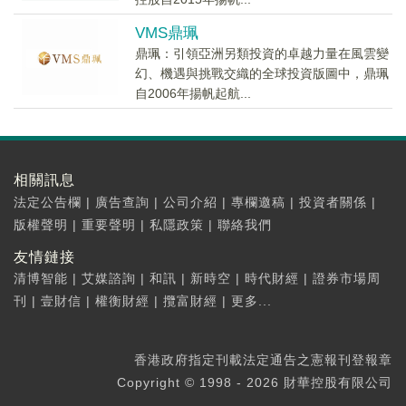
VMS鼎珮
鼎珮：引領亞洲另類投資的卓越力量在風雲變
幻、機遇與挑戰交織的全球投資版圖中，鼎珮
自2006年揚帆起航...
相關訊息
法定公告欄
|
廣告查詢
|
公司介紹
|
專欄邀稿
|
投資者關係
|
版權聲明
|
重要聲明
|
私隱政策
|
聯絡我們
友情鏈接
清博智能
|
艾媒諮詢
|
和訊
|
新時空
|
時代財經
|
證券市場周
刊
|
壹財信
|
權衡財經
|
攬富財經
|
更多...
香港政府指定刊載法定通告之憲報刊登報章
Copyright © 1998 - 2026 財華控股有限公司