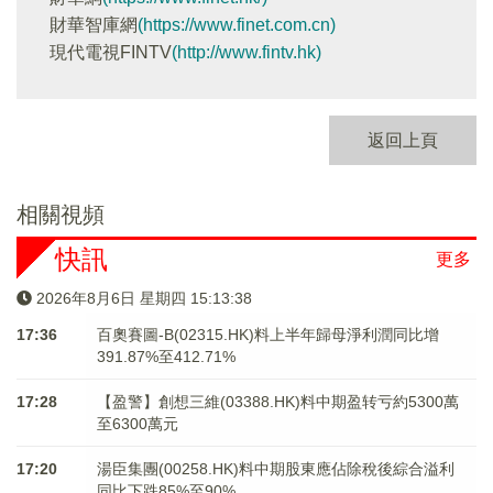
財華智庫網
(https://www.finet.com.cn)
現代電視FINTV
(http://www.fintv.hk)
返回上頁
相關視頻
快訊
更多
2026年8月6日 星期四 15:13:39
17:36
百奧賽圖-B(02315.HK)料上半年歸母淨利潤同比增
391.87%至412.71%
17:28
【盈警】創想三維(03388.HK)料中期盈转亏約5300萬
至6300萬元
17:20
湯臣集團(00258.HK)料中期股東應佔除稅後綜合溢利
同比下跌85%至90%