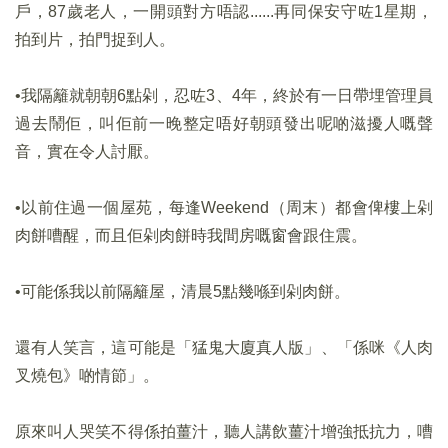
戶，87歲老人，一開頭對方唔認......再同保安守咗1星期，
拍到片，拍門捉到人。
•我隔籬就朝朝6點剁，忍咗3、4年，終於有一日帶埋管理員
過去鬧佢，叫佢前一晚整定唔好朝頭發出呢啲滋擾人嘅聲
音，實在令人討厭。
•以前住過一個屋苑，每逢Weekend（周末）都會俾樓上剁
肉餅嘈醒，而且佢剁肉餅時我間房嘅窗會跟住震。
•可能係我以前隔籬屋，清晨5點幾喺到剁肉餅。
還有人笑言，這可能是「猛鬼大廈真人版」、「係咪《人肉
叉燒包》啲情節」。
原來叫人哭笑不得係拍薑汁，聽人講飲薑汁增強抵抗力，嘈