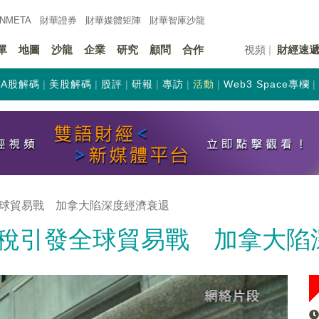
INMETA
財華證券
財華
媒體矩陣
財華
智庫沙龍
單
地圖
沙龍
企業
研究
顧問
合作
視頻
財經速
A股解碼
美股解碼
股評
研報
專訪
活動
Web3 Space專欄
球貿易戰 加拿大陷深度經濟衰退
稅引發全球貿易戰 加拿大陷