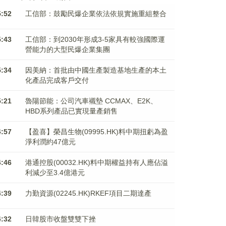
5:52
工信部：鼓勵民爆企業依法依規實施重組整合
5:43
工信部：到2030年形成3-5家具有較強國際運
營能力的大型民爆企業集團
5:34
因美納：首批由中國生產製造基地生產的本土
化產品完成客戶交付
5:21
魯陽節能：公司汽車襯墊 CCMAX、E2K、
HBD系列產品已實現量產銷售
4:57
【盈喜】榮昌生物(09995.HK)料中期扭虧為盈
淨利潤約47億元
4:46
港通控股(00032.HK)料中期權益持有人應佔溢
利減少至3.4億港元
4:39
力勤資源(02245.HK)RKEF項目二期達產
4:32
日韓股市收盤雙雙下挫