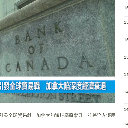
1
1
1
1
1
1
1
引發全球貿易戰，加拿大的通脹率將攀升，並將陷入深度
1