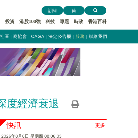
訂閱
简
遞
投資
港股100強
科技
專題
時政
香港百科
社區
商協會
CAGA
法定公告欄
服務
聯絡我們
深度經濟衰退
快訊
更多
2026年8月6日 星期四 08:06:04