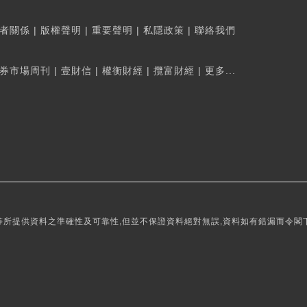
者關係
|
版權聲明
|
重要聲明
|
私隱政策
|
聯絡我們
券市場周刊
|
壹財信
|
權衡財經
|
攬富財經
|
更多...
所提供資料之準確性及可靠性,但並不保證資料絕對無誤,資料如有錯漏而令閣