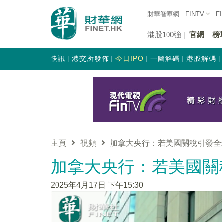
財華智庫網
FINTV
F
港股100強
官網
榜
快訊
港交所發佈
今日IPO
一圖解碼
港股解碼
主頁
視頻
加拿大央行：若美國關稅引發全
加拿大央行：若美國關
2025年4月17日 下午15:30