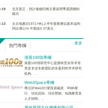
4:19
北京君正：預計後續仍將主要採用季度調價的
模式
4:13
太古地產(01972.HK)上半年股東應佔基本溢利
同比增11% 中期息0.37港元
更多
熱門專欄
港股100強專欄
港股100强研究中心是拥有坚实学术背
景及专业专家团队的非盈利性学术研究
机构。...
Web3Space專欄
專注於Web3行業投資融資、RWA發
行、項目諮詢、項目營銷、知識教育及
人才招聘。...
廣州展望文化傳播有限公司