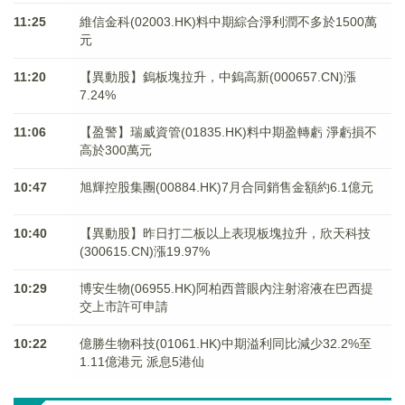
11:25
維信金科(02003.HK)料中期綜合淨利潤不多於1500萬
元
11:20
【異動股】鎢板塊拉升，中鎢高新(000657.CN)漲
7.24%
11:06
【盈警】瑞威資管(01835.HK)料中期盈轉虧 淨虧損不
高於300萬元
10:47
旭輝控股集團(00884.HK)7月合同銷售金額約6.1億元
10:40
【異動股】昨日打二板以上表現板塊拉升，欣天科技
(300615.CN)漲19.97%
10:29
博安生物(06955.HK)阿柏西普眼內注射溶液在巴西提
交上市許可申請
10:22
億勝生物科技(01061.HK)中期溢利同比減少32.2%至
1.11億港元 派息5港仙