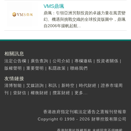
VMS鼎珮
鼎珮：引領亞洲另類投資的卓越力量在風雲變
幻、機遇與挑戰交織的全球投資版圖中，鼎珮
自2006年揚帆起航...
相關訊息
法定公告欄
|
廣告查詢
|
公司介紹
|
專欄邀稿
|
投資者關係
|
版權聲明
|
重要聲明
|
私隱政策
|
聯絡我們
友情鏈接
清博智能
|
艾媒諮詢
|
和訊
|
新時空
|
時代財經
|
證券市場周
刊
|
壹財信
|
權衡財經
|
攬富財經
|
更多...
香港政府指定刊載法定通告之憲報刊登報章
Copyright © 1998 - 2026 財華控股有限公司
香港財華社版權所有,未經同意不得轉載。