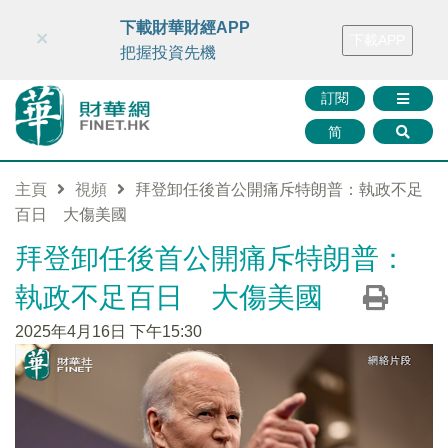
財華智庫網
FINTV
FINMETA
財華證券
媒體矩陣
下載財華財經APP
×
下載APP
智庫沙龍
聯絡我們
把握投資先機
訂閱
简
主頁
視頻
拜登卸任後首公開痛斥特朗普：執政不足
百日 大傷美國
拜登卸任後首公開痛斥特朗普：
執政不足百日 大傷美國
2025年4月16日 下午15:30