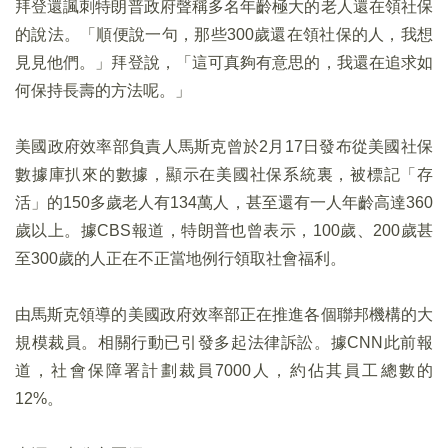
拜登還諷刺特朗普政府聲稱多名年齡極大的老人還在領社保
的說法。「順便說一句，那些300歲還在領社保的人，我想
見見他們。」拜登說，「這可真夠有意思的，我還在追求如
何保持長壽的方法呢。」
美國政府效率部負責人馬斯克曾於2月17日發布從美國社保
數據庫扒來的數據，顯示在美國社保系統裏，被標記「存
活」的150多歲老人有134萬人，甚至還有一人年齡高達360
歲以上。據CBS報道，特朗普也曾表示，100歲、200歲甚
至300歲的人正在不正當地例行領取社會福利。
由馬斯克領導的美國政府效率部正在推進各個聯邦機構的大
規模裁員。相關行動已引發多起法律訴訟。據CNN此前報
道，社會保障署計劃裁員7000人，約佔其員工總數的
12%。