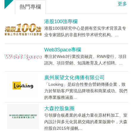
更多
熱門專欄
港股100強專欄
港股100强研究中心是拥有坚实学术背景及专
业专家团队的非盈利性学术研究机构。...
Web3Space專欄
專注於Web3行業投資融資、RWA發行、項目
諮詢、項目營銷、知識教育及人才招聘。...
廣州展望文化傳播有限公司
「Looking」是綜合性整合營銷傳播企業，致
力於幫助客戶實現品牌增長和商業成功。我們
的專業服務涵蓋...
大森控股集團
引領膠合板產業的卓越力量在原材料加工、室
內設計與多元化貿易交織的產業版圖中，大森
控股自2015年揚帆...