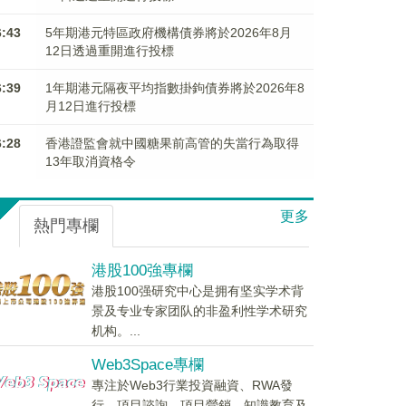
6:43
5年期港元特區政府機構債券將於2026年8月
12日透過重開進行投標
6:39
1年期港元隔夜平均指數掛鉤債券將於2026年8
月12日進行投標
6:28
香港證監會就中國糖果前高管的失當行為取得
13年取消資格令
更多
熱門專欄
港股100強專欄
港股100强研究中心是拥有坚实学术背
景及专业专家团队的非盈利性学术研究
机构。...
Web3Space專欄
專注於Web3行業投資融資、RWA發
行、項目諮詢、項目營銷、知識教育及