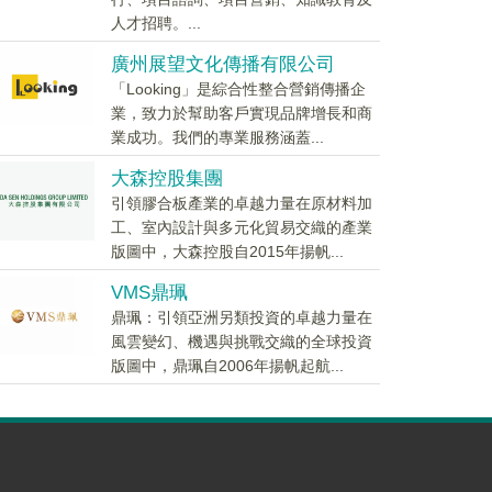
人才招聘。...
廣州展望文化傳播有限公司
「Looking」是綜合性整合營銷傳播企
業，致力於幫助客戶實現品牌增長和商
業成功。我們的專業服務涵蓋...
大森控股集團
引領膠合板產業的卓越力量在原材料加
工、室內設計與多元化貿易交織的產業
版圖中，大森控股自2015年揚帆...
VMS鼎珮
鼎珮：引領亞洲另類投資的卓越力量在
風雲變幻、機遇與挑戰交織的全球投資
版圖中，鼎珮自2006年揚帆起航...