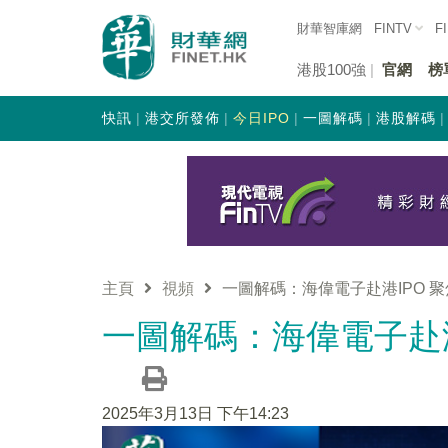
財華智庫網
FINTV
F
港股100強
官網
榜
快訊
港交所發佈
今日IPO
一圖解碼
港股解碼
主頁
視頻
一圖解碼：海偉電子赴港IPO 
一圖解碼：海偉電子赴港
2025年3月13日 下午14:23