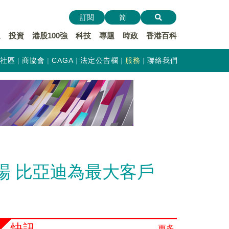
訂閱
简
遞
投資
港股100強
科技
專題
時政
香港百科
社區
商協會
CAGA
法定公告欄
服務
聯絡我們
場 比亞迪為最大客戶
快訊
更多