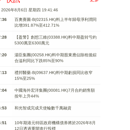
2026年8月6日 星期四 19:41:46
7:36
百奧賽圖-B(02315.HK)料上半年歸母淨利潤同
比增391.87%至412.71%
7:28
【盈警】創想三維(03388.HK)料中期盈转亏約
5300萬至6300萬元
7:20
湯臣集團(00258.HK)料中期股東應佔除稅後綜
合溢利同比下跌85%至90%
7:13
禮邦醫藥-B(09637.HK)料中期虧損同比收窄
15%至25%
7:04
中國海外宏洋集團(00081.HK)7月合約銷售額
按年上升44%
6:53
和光智成完成天使輪數千萬融資
6:51
10年期港元特區政府機構債券將於2026年8月
12日透過重開進行投標