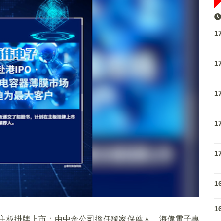
1
1
1
1
1
1
1
主板掛牌上市；由中金公司擔任獨家保薦人。海偉電子專