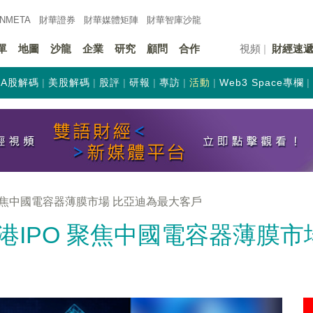
INMETA
財華證券
財華
媒體矩陣
財華
智庫沙龍
單
地圖
沙龍
企業
研究
顧問
合作
視頻
財經速
A股解碼
美股解碼
股評
研報
專訪
活動
Web3 Space專欄
聚焦中國電容器薄膜市場 比亞迪為最大客戶
IPO 聚焦中國電容器薄膜市