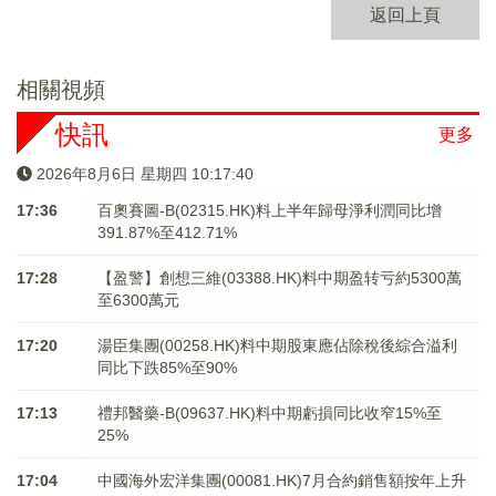
返回上頁
相關視頻
快訊
更多
2026年8月6日 星期四 10:17:40
17:36
百奧賽圖-B(02315.HK)料上半年歸母淨利潤同比增
391.87%至412.71%
17:28
【盈警】創想三維(03388.HK)料中期盈转亏約5300萬
至6300萬元
17:20
湯臣集團(00258.HK)料中期股東應佔除稅後綜合溢利
同比下跌85%至90%
17:13
禮邦醫藥-B(09637.HK)料中期虧損同比收窄15%至
25%
17:04
中國海外宏洋集團(00081.HK)7月合約銷售額按年上升