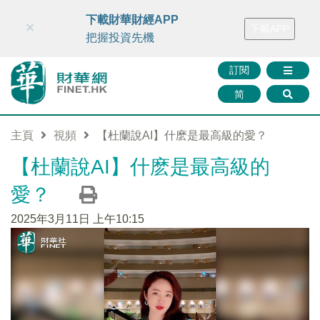
財華智庫網
FINTV
FINMETA
財華證券
媒體矩陣
下載財華財經APP
×
下載APP
智庫沙龍
聯絡我們
把握投資先機
訂閱
简
主頁
視頻
【杜蘭說AI】什麽是最高級的愛？
【杜蘭說AI】什麽是最高級的
愛？
2025年3月11日 上午10:15