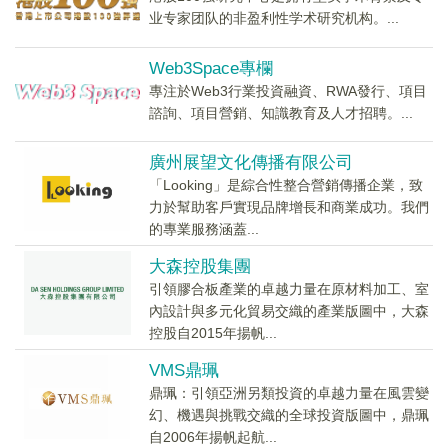
业专家团队的非盈利性学术研究机构。...
Web3Space專欄
專注於Web3行業投資融資、RWA發行、項目
諮詢、項目營銷、知識教育及人才招聘。...
廣州展望文化傳播有限公司
「Looking」是綜合性整合營銷傳播企業，致
力於幫助客戶實現品牌增長和商業成功。我們
的專業服務涵蓋...
大森控股集團
引領膠合板產業的卓越力量在原材料加工、室
內設計與多元化貿易交織的產業版圖中，大森
控股自2015年揚帆...
VMS鼎珮
鼎珮：引領亞洲另類投資的卓越力量在風雲變
幻、機遇與挑戰交織的全球投資版圖中，鼎珮
自2006年揚帆起航...