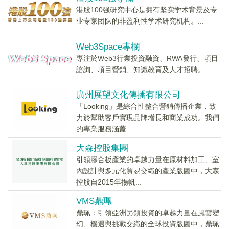
港股100强研究中心是拥有坚实学术背景及专
业专家团队的非盈利性学术研究机构。...
Web3Space專欄
專注於Web3行業投資融資、RWA發行、項目
諮詢、項目營銷、知識教育及人才招聘。...
廣州展望文化傳播有限公司
「Looking」是綜合性整合營銷傳播企業，致
力於幫助客戶實現品牌增長和商業成功。我們
的專業服務涵蓋...
大森控股集團
引領膠合板產業的卓越力量在原材料加工、室
內設計與多元化貿易交織的產業版圖中，大森
控股自2015年揚帆...
VMS鼎珮
鼎珮：引領亞洲另類投資的卓越力量在風雲變
幻、機遇與挑戰交織的全球投資版圖中，鼎珮