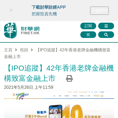
財華智庫網
FINTV
FINMETA
財華證券
媒體矩陣
下載財華財經APP
×
下載APP
智庫沙龍
聯絡我們
把握投資先機
訂閱
简
主頁
視頻
【IPO追蹤】42年香港老牌金融機構致富
金融上市
【IPO追蹤】42年香港老牌金融機
構致富金融上市
2021年5月26日 上午11:59