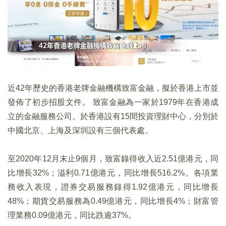
近42年歷史的香港老牌金融機構致富金融，擬於香港上市並
發佈了初步招股文件。 致富金融為一家於1979年在香港成
立的金融服務公司。於香港設有15間投資理財中心，分別於
中國北京、上海及深圳設有三個代表處。
至2020年12月末止9個月，致富錄得收入近2.51億港元，同
比增長32%；溢利0.71億港元，同比增長516.2%。各項業
務收入表現，證券交易服務錄得1.92億港元，同比增長
48%；期貨交易服務為0.49億港元，同比增長4%；財富管
理業務0.09億港元，同比跌逾37%。