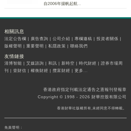
自2006年揚帆起航...
相關訊息
法定公告欄
|
廣告查詢
|
公司介紹
|
專欄邀稿
|
投資者關係
|
版權聲明
|
重要聲明
|
私隱政策
|
聯絡我們
友情鏈接
清博智能
|
艾媒諮詢
|
和訊
|
新時空
|
時代財經
|
證券市場周
刊
|
壹財信
|
權衡財經
|
攬富財經
|
更多...
香港政府指定刊載法定通告之憲報刊登報章
Copyright © 1998 - 2026 財華控股有限公司
香港財華社版權所有,未經同意不得轉載。
免責聲明：