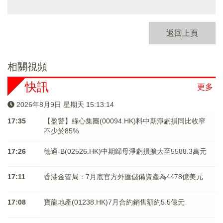
返回上頁
相關視頻
快訊
更多
2026年8月9日 星期天 15:13:15
17:35
【盈警】綠心集團(00094.HK)料中期淨虧損同比收窄
不少於85%
17:26
德適-B(02526.HK)中期歸母淨虧損擴大至5588.3萬元
17:11
香港金管局：7月底官方外匯儲備資產為4478億美元
17:08
寶龍地產(01238.HK)7月合約銷售額約5.5億元