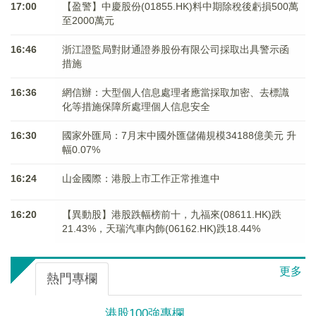
17:00
【盈警】中慶股份(01855.HK)料中期除稅後虧損500萬
至2000萬元
16:46
浙江證監局對財通證券股份有限公司採取出具警示函
措施
16:36
網信辦：大型個人信息處理者應當採取加密、去標識
化等措施保障所處理個人信息安全
16:30
國家外匯局：7月末中國外匯儲備規模34188億美元 升
幅0.07%
16:24
山金國際：港股上市工作正常推進中
16:20
【異動股】港股跌幅榜前十，九福來(08611.HK)跌
21.43%，天瑞汽車内飾(06162.HK)跌18.44%
更多
熱門專欄
港股100強專欄