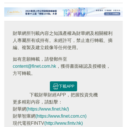
財華網所刊載內容之知識產權為財華網及相關權利
人專屬所有或持有。未經許可，禁止進行轉載、摘
編、複製及建立鏡像等任何使用。
如有意願轉載，請發郵件至
content@finet.com.hk
，獲得書面確認及授權後，
方可轉載。
下載APP
下載財華財經APP，把握投資先機
更多精彩内容，請點擊：
財華網
(https://www.finet.hk/)
財華智庫網
(https://www.finet.com.cn)
現代電視FINTV
(http://www.fintv.hk)