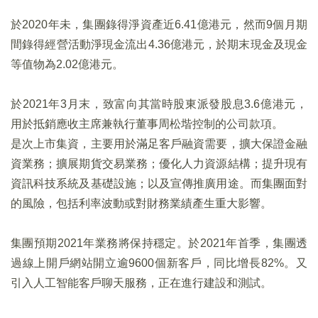
於2020年未，集團錄得淨資產近6.41億港元，然而9個月期
間錄得經營活動淨現金流出4.36億港元，於期末現金及現金
等值物為2.02億港元。
於2021年3月末，致富向其當時股東派發股息3.6億港元，
用於抵銷應收主席兼執行董事周松堦控制的公司款項。
是次上市集資，主要用於滿足客戶融資需要，擴大保證金融
資業務；擴展期貨交易業務；優化人力資源結構；提升現有
資訊科技系統及基礎設施；以及宣傳推廣用途。而集團面對
的風險，包括利率波動或對財務業績產生重大影響。
集團預期2021年業務將保持穩定。於2021年首季，集團透
過線上開戶網站開立逾9600個新客戶，同比增長82%。又
引入人工智能客戶聊天服務，正在進行建設和測試。