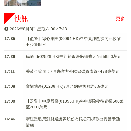
快訊
更多
2026年8月8日 星期六 00:47:49
17:35
【盈警】綠心集團(00094.HK)料中期淨虧損同比收窄
不少於85%
17:26
德適-B(02526.HK)中期歸母淨虧損擴大至5588.3萬元
17:11
香港金管局：7月底官方外匯儲備資產為4478億美元
17:08
寶龍地產(01238.HK)7月合約銷售額約5.5億元
17:00
【盈警】中慶股份(01855.HK)料中期除稅後虧損500萬
至2000萬元
16:46
浙江證監局對財通證券股份有限公司採取出具警示函
措施