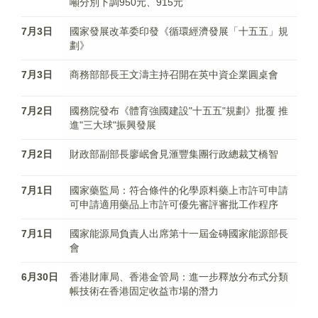
噸分別下調950元、915元
7月3日
國家發展改革委印發《循環經濟發展「十五五」規
劃》
7月3日
商務部部長王文濤主持召開在英中資企業圓桌會
7月2日
國務院發布《體育強國建設"十五五"規劃》批覆 推
進"三大球"振興發展
7月2日
財政部副部長廖岷會見滙豐集團行政總裁艾橋智
7月1日
國家藥監局：符合條件的化學原料藥上市許可申請
可申請適用藥品上市許可優先審評審批工作程序
7月1日
國家能源局負責人出席第十一屆金磚國家能源部長
會
6月30日
香港財庫局、香港金管局：進一步釋放分布式分類
帳技術在香港固定收益市場的潛力