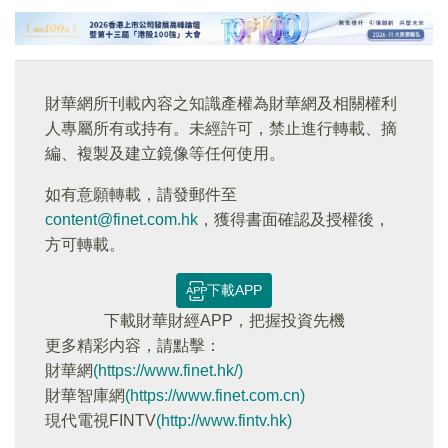
財華網所刊載內容之知識產權為財華網及相關權利
人專屬所有或持有。未經許可，禁止進行轉載、摘
編、複製及建立鏡像等任何使用。
如有意願轉載，請發郵件至
content@finet.com.hk
，獲得書面確認及授權後，
方可轉載。
下載APP
下載財華財經APP，把握投資先機
更多精彩内容，請點擊：
財華網
(https://www.finet.hk/)
財華智庫網
(https://www.finet.com.cn)
現代電視FINTV
(http://www.fintv.hk)