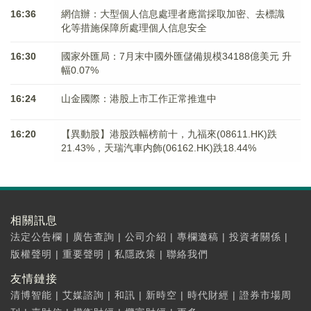
16:36
網信辦：大型個人信息處理者應當採取加密、去標識
化等措施保障所處理個人信息安全
16:30
國家外匯局：7月末中國外匯儲備規模34188億美元 升
幅0.07%
16:24
山金國際：港股上市工作正常推進中
16:20
【異動股】港股跌幅榜前十，九福來(08611.HK)跌
21.43%，天瑞汽車内飾(06162.HK)跌18.44%
相關訊息
法定公告欄
|
廣告查詢
|
公司介紹
|
專欄邀稿
|
投資者關係
|
版權聲明
|
重要聲明
|
私隱政策
|
聯絡我們
友情鏈接
清博智能
|
艾媒諮詢
|
和訊
|
新時空
|
時代財經
|
證券市場周