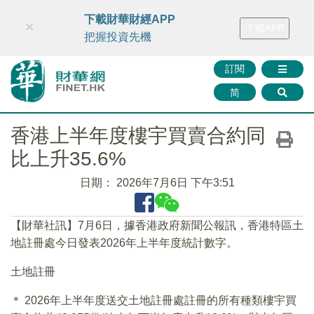
財華智庫網
FINTV
FINMETA
財華證券
媒體矩陣
下載財華財經APP
×
下載APP
智庫沙龍
聯絡我們
把握投資先機
訂閱
简
​香港上半年度樓宇買賣合約同
比上升35.6%
日期：
2026年7月6日 下午3:51
【財華社訊】7月6日，據香港政府新聞公報訊，香港特區土
地註冊處今日發表2026年上半年度統計數字。
土地註冊
＊ 2026年上半年度送交土地註冊處註冊的所有種類樓宇買