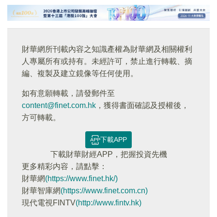
財華網所刊載內容之知識產權為財華網及相關權利
人專屬所有或持有。未經許可，禁止進行轉載、摘
編、複製及建立鏡像等任何使用。
如有意願轉載，請發郵件至
content@finet.com.hk
，獲得書面確認及授權後，
方可轉載。
下載APP
下載財華財經APP，把握投資先機
更多精彩内容，請點擊：
財華網
(https://www.finet.hk/)
財華智庫網
(https://www.finet.com.cn)
現代電視FINTV
(http://www.fintv.hk)