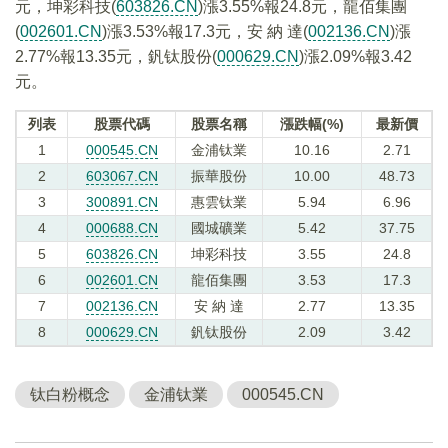
元，坤彩科技(
603826.CN
)漲3.55%報24.8元，龍佰集團
(
002601.CN
)漲3.53%報17.3元，安 納 達(
002136.CN
)漲
2.77%報13.35元，釩钛股份(
000629.CN
)漲2.09%報3.42
元。
列表
股票代碼
股票名稱
漲跌幅(%)
最新價
1
000545.CN
金浦钛業
10.16
2.71
2
603067.CN
振華股份
10.00
48.73
3
300891.CN
惠雲钛業
5.94
6.96
4
000688.CN
國城礦業
5.42
37.75
5
603826.CN
坤彩科技
3.55
24.8
6
002601.CN
龍佰集團
3.53
17.3
7
002136.CN
安 納 達
2.77
13.35
8
000629.CN
釩钛股份
2.09
3.42
钛白粉概念
金浦钛業
000545.CN