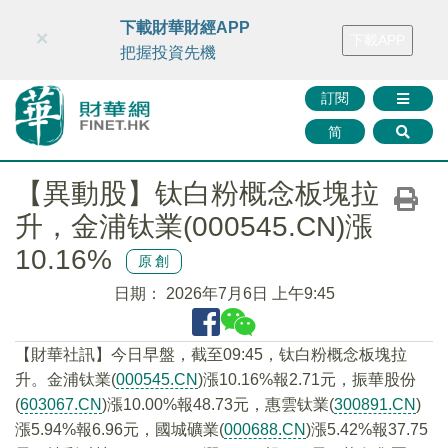
財華智庫網
FINTV
FINMETA
財華證券
媒體矩陣
下載財華財經APP
×
下載APP
智庫沙龍
聯絡我們
把握投資先機
訂閱
简
【異動股】钛白粉概念板塊拉
升，金浦钛業(000545.CN)漲
10.16%
原創
日期：
2026年7月6日 上午9:45
【財華社訊】今日早盤，截至09:45，钛白粉概念板塊拉
升。金浦钛業(
000545.CN
)漲10.16%報2.71元，振華股份
(
603067.CN
)漲10.00%報48.73元，惠雲钛業(
300891.CN
)
漲5.94%報6.96元，國城礦業(
000688.CN
)漲5.42%報37.75