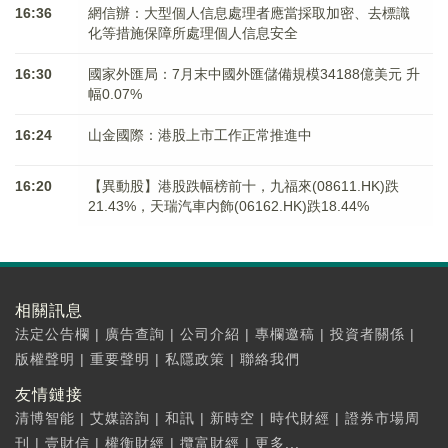
16:36
網信辦：大型個人信息處理者應當採取加密、去標識
化等措施保障所處理個人信息安全
16:30
國家外匯局：7月末中國外匯儲備規模34188億美元 升
幅0.07%
16:24
山金國際：港股上市工作正常推進中
16:20
【異動股】港股跌幅榜前十，九福來(08611.HK)跌
21.43%，天瑞汽車内飾(06162.HK)跌18.44%
相關訊息
法定公告欄
|
廣告查詢
|
公司介紹
|
專欄邀稿
|
投資者關係
|
版權聲明
|
重要聲明
|
私隱政策
|
聯絡我們
友情鏈接
清博智能
|
艾媒諮詢
|
和訊
|
新時空
|
時代財經
|
證券市場周
刊
|
壹財信
|
權衡財經
|
攬富財經
|
更多...