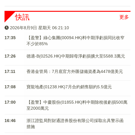
快訊
更多
2026年8月9日 星期天 06:21:10
17:35
【盈警】綠心集團(00094.HK)料中期淨虧損同比收窄
不少於85%
17:26
德適-B(02526.HK)中期歸母淨虧損擴大至5588.3萬元
17:11
香港金管局：7月底官方外匯儲備資產為4478億美元
17:08
寶龍地產(01238.HK)7月合約銷售額約5.5億元
17:00
【盈警】中慶股份(01855.HK)料中期除稅後虧損500萬
至2000萬元
16:46
浙江證監局對財通證券股份有限公司採取出具警示函
措施