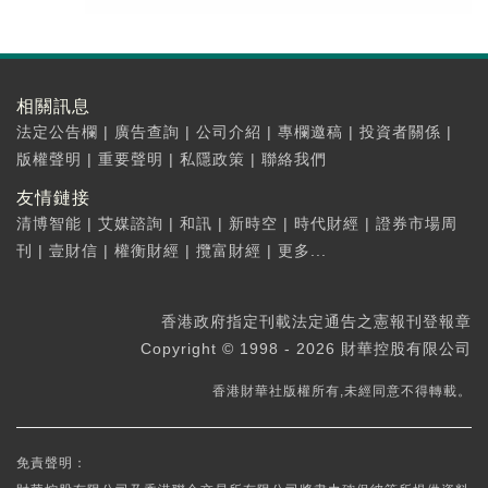
相關訊息
法定公告欄
|
廣告查詢
|
公司介紹
|
專欄邀稿
|
投資者關係
|
版權聲明
|
重要聲明
|
私隱政策
|
聯絡我們
友情鏈接
清博智能
|
艾媒諮詢
|
和訊
|
新時空
|
時代財經
|
證券市場周
刊
|
壹財信
|
權衡財經
|
攬富財經
|
更多...
香港政府指定刊載法定通告之憲報刊登報章
Copyright © 1998 - 2026 財華控股有限公司
香港財華社版權所有,未經同意不得轉載。
免責聲明：