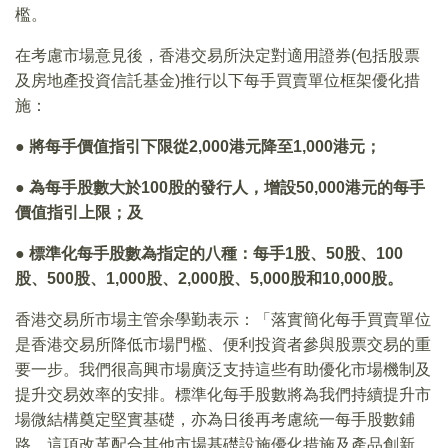
檻。
在考慮市場意見後，香港交易所決定對適用證券(包括股票
及房地產投資信託基金)推行以下每手買賣單位框架優化措
施：
●
將每手價值指引下限從2,000港元降至1,000港元；
●
為每手股數大於100股的發行人，增設50,000港元的每手
價值指引上限；及
​●
標準化每手股數為指定的八種：每手1股、50股、100
股、500股、1,000股、2,000股、5,000股和10,000股。
香港交易所市場主管余學勤表示：「落實簡化每手買賣單位
是香港交易所降低市場門檻、便利投資者參與股票交易的重
要一步。我們很高興市場廣泛支持這些有助優化市場機制及
提升交易效率的安排。標準化每手股數將為我們持續提升市
場微結構奠定堅實基礎，亦為日後再考慮統一每手股數鋪
路。這項改革配合其他市場基礎設施優化措施及產品創新，