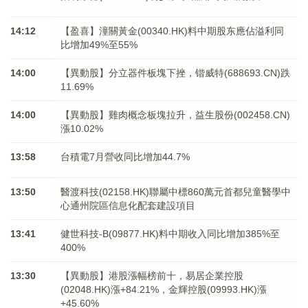
14:12
【盈喜】潼關黃金(00340.HK)料中期股东應佔溢利同
比增加49%至55%
14:00
【異動股】分立器件板塊下挫，锴威特(688693.CN)跌
11.69%
14:00
【異動股】雞肉概念板塊拉升，益生股份(002458.CN)
漲10.02%
13:58
台積電7月營收同比增加44.7%
13:50
醫渡科技(02158.HK)聯屬中標860萬元首都兒童醫學中
心通州院區信息化配套建設項目
13:41
健世科技-B(09877.HK)料中期收入同比增加385%至
400%
13:30
【異動股】港股漲幅榜前十，易居企業控股
(02048.HK)漲+84.21%，金輝控股(09993.HK)漲
+45.60%