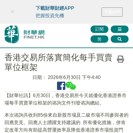
財華智庫網
FINTV
FINMETA
財華證券
媒體矩陣
下載財華財經APP
×
下載APP
智庫沙龍
聯絡我們
把握投資先機
訂閱
简
香港交易所落實簡化每手買賣
單位框架
日期：
2026年6月30日 下午4:40
【財華社訊】6月30日，香港交易所今天就優化香港證券市
場每手買賣單位框架的谘詢文件刊發谘詢總結。
本次谘詢共收到85份來自新股市場及二級市場不同參與者的
回應意見。回應人士踴躍支持建議的 所有優化措施，併肯
定改革方向有助提高營運效率及降低香港證券市場投資門