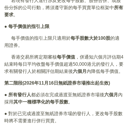
若現有發行人進行涉及更改每手股數、股份合併、或股
份分拆的公司行動，將須遵守新的每手買賣單位框架中
所有
要求
。
●
每手價值的指引上限
每手價值的指引上限只適用於
每手股數大於100股
的適
用證券。
香港交易所將定期審核
每手價值
，併通知六個月評估期4
結束時每日平均收盤每手價值超過50,000港元的發行人，要
求有關發行人於相關評估期結束後
六個月
內降低每手價值。
第二階段(2026年11月16日無紙證券市場推出起生效)
●
所有發行人
都必須在完成過渡至無紙證券市場後
六個月
內
採用
其中一種標準化的每手股數
。
●
對於已完成過渡至無紙證券市場的發行人，更改每手股數
時將不需要進行併行買賣。