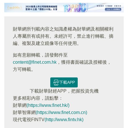
財華網所刊載內容之知識產權為財華網及相關權利
人專屬所有或持有。未經許可，禁止進行轉載、摘
編、複製及建立鏡像等任何使用。
如有意願轉載，請發郵件至
content@finet.com.hk
，獲得書面確認及授權後，
方可轉載。
下載APP
下載財華財經APP，把握投資先機
更多精彩内容，請點擊：
財華網
(https://www.finet.hk/)
財華智庫網
(https://www.finet.com.cn)
現代電視FINTV
(http://www.fintv.hk)