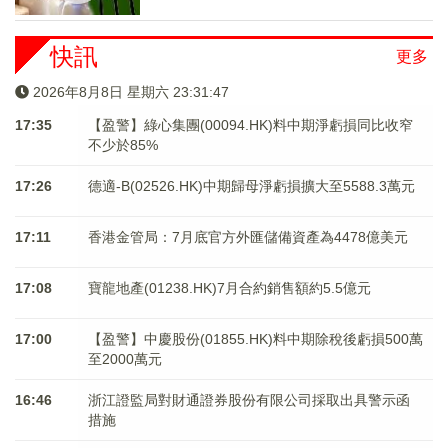
快訊
更多
2026年8月8日 星期六 23:31:47
17:35
【盈警】綠心集團(00094.HK)料中期淨虧損同比收窄
不少於85%
17:26
德適-B(02526.HK)中期歸母淨虧損擴大至5588.3萬元
17:11
香港金管局：7月底官方外匯儲備資產為4478億美元
17:08
寶龍地產(01238.HK)7月合約銷售額約5.5億元
17:00
【盈警】中慶股份(01855.HK)料中期除稅後虧損500萬
至2000萬元
16:46
浙江證監局對財通證券股份有限公司採取出具警示函
措施