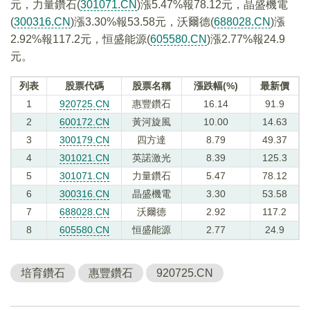
元，力量鑽石(
301071.CN
)漲5.47%報78.12元，晶盛機電
(
300316.CN
)漲3.30%報53.58元，沃爾德(
688028.CN
)漲
2.92%報117.2元，恒盛能源(
605580.CN
)漲2.77%報24.9
元。
列表
股票代碼
股票名稱
漲跌幅(%)
最新價
1
920725.CN
惠豐鑽石
16.14
91.9
2
600172.CN
黃河旋風
10.00
14.63
3
300179.CN
四方達
8.79
49.37
4
301021.CN
英諾激光
8.39
125.3
5
301071.CN
力量鑽石
5.47
78.12
6
300316.CN
晶盛機電
3.30
53.58
7
688028.CN
沃爾德
2.92
117.2
8
605580.CN
恒盛能源
2.77
24.9
培育鑽石
惠豐鑽石
920725.CN