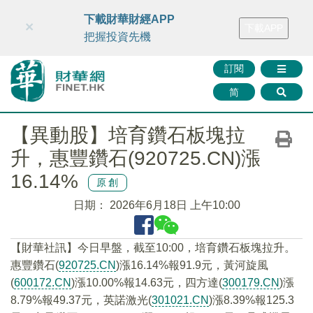
財華智庫網
FINTV
FINMETA
財華證券
媒體矩陣
下載財華財經APP
×
下載APP
智庫沙龍
聯絡我們
把握投資先機
訂閱
简
【異動股】培育鑽石板塊拉
升，惠豐鑽石(920725.CN)漲
16.14%
原創
日期：
2026年6月18日 上午10:00
【財華社訊】今日早盤，截至10:00，培育鑽石板塊拉升。
惠豐鑽石(
920725.CN
)漲16.14%報91.9元，黃河旋風
(
600172.CN
)漲10.00%報14.63元，四方達(
300179.CN
)漲
8.79%報49.37元，英諾激光(
301021.CN
)漲8.39%報125.3