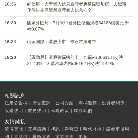
16:36
網信辦：大型個人信息處理者應當採取加密、去標識
化等措施保障所處理個人信息安全
16:30
國家外匯局：7月末中國外匯儲備規模34188億美元 升
幅0.07%
16:24
山金國際：港股上市工作正常推進中
16:20
【異動股】港股跌幅榜前十，九福來(08611.HK)跌
21.43%，天瑞汽車内飾(06162.HK)跌18.44%
相關訊息
法定公告欄
|
廣告查詢
|
公司介紹
|
專欄邀稿
|
投資者關係
|
版權聲明
|
重要聲明
|
私隱政策
|
聯絡我們
友情鏈接
清博智能
|
艾媒諮詢
|
和訊
|
新時空
|
時代財經
|
證券市場周
刊
|
壹財信
|
權衡財經
|
攬富財經
|
更多...