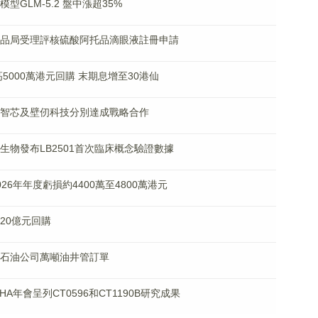
模型GLM-5.2 盤中漲超35%
治療用品局受理評核硫酸阿托品滴眼液註冊申請
擬最高5000萬港元回購 末期息增至30港仙
、天數智芯及壁仞科技分別達成戰略合作
傳奇生物發布LB2501首次臨床概念驗證數據
2026年年度虧損約4400萬至4800萬港元
超20億元回購
及通用石油公司萬噸油井管訂單
年EHA年會呈列CT0596和CT1190B研究成果