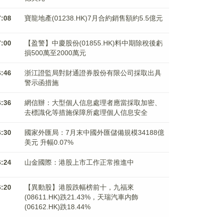
7:08
寶龍地產(01238.HK)7月合約銷售額約5.5億元
7:00
【盈警】中慶股份(01855.HK)料中期除稅後虧
損500萬至2000萬元
6:46
浙江證監局對財通證券股份有限公司採取出具
警示函措施
6:36
網信辦：大型個人信息處理者應當採取加密、
去標識化等措施保障所處理個人信息安全
6:30
國家外匯局：7月末中國外匯儲備規模34188億
美元 升幅0.07%
6:24
山金國際：港股上市工作正常推進中
6:20
【異動股】港股跌幅榜前十，九福來
(08611.HK)跌21.43%，天瑞汽車内飾
(06162.HK)跌18.44%