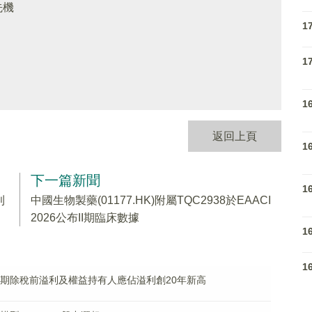
先機
1
1
1
返回上頁
1
下一篇新聞
1
利
中國生物製藥(01177.HK)附屬TQC2938於EAACI
2026公布II期臨床數據
1
1
)料中期除稅前溢利及權益持有人應佔溢利創20年新高