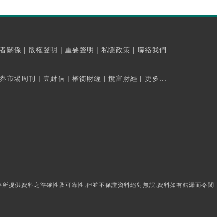
者關係
|
版權聲明
|
重要聲明
|
私隱政策
|
聯絡我們
券市場周刊
|
壹財信
|
權衡財經
|
攬富財經
|
更多...
所提供資料之準確性及可靠性,但並不保證資料絕對無誤,資料如有錯漏而令閣