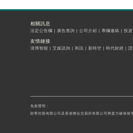
相關訊息
法定公告欄
|
廣告查詢
|
公司介紹
|
專欄邀稿
|
投資
友情鏈接
清博智能
|
艾媒諮詢
|
和訊
|
新時空
|
時代財經
|
證
免責聲明：
財華控股有限公司及香港聯合交易所有限公司將盡力確保彼等