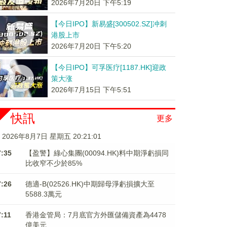
2026年7月20日 下午5:19
【今日IPO】新易盛[300502.SZ]冲刺
港股上市
2026年7月20日 下午5:20
【今日IPO】可孚医疗[1187.HK]迎政
策大涨
2026年7月15日 下午5:51
快訊
更多
2026年8月7日 星期五 20:21:02
7:35
【盈警】綠心集團(00094.HK)料中期淨虧損同
比收窄不少於85%
7:26
德適-B(02526.HK)中期歸母淨虧損擴大至
5588.3萬元
7:11
香港金管局：7月底官方外匯儲備資產為4478
億美元