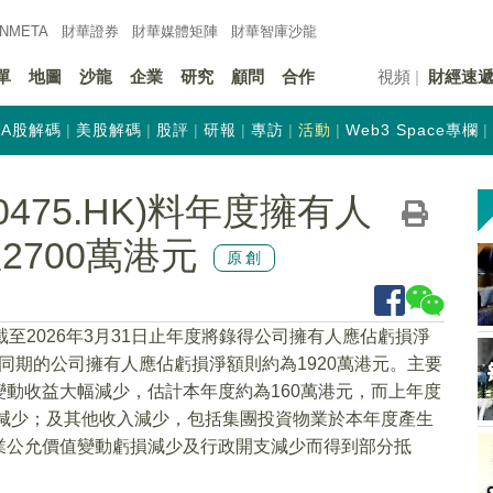
INMETA
財華證券
財華
媒體矩陣
財華
智庫沙龍
單
地圖
沙龍
企業
研究
顧問
合作
視頻
財經速
A股解碼
美股解碼
股評
研報
專訪
活動
Web3 Space專欄
475.HK)料年度擁有人
2700萬港元
原創
截至2026年3月31日止年度將錄得公司擁有人應佔虧損淨
度同期的公司擁有人應佔虧損淨額則約為1920萬港元。主要
動收益大幅減少，估計本年度約為160萬港元，而上年度
益減少；及其他收入減少，包括集團投資物業於本年度產生
業公允價值變動虧損減少及行政開支減少而得到部分抵