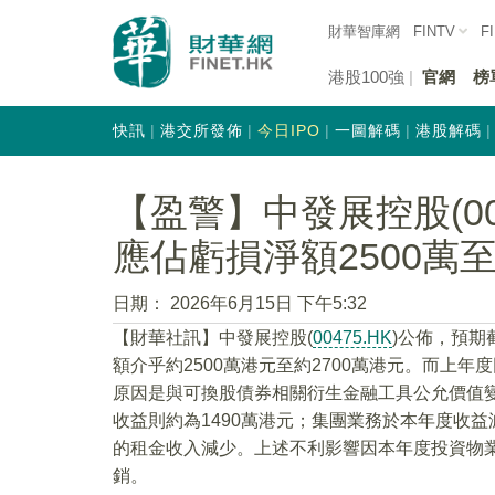
財華智庫網
FINTV
F
港股100強
官網
榜
快訊
港交所發佈
今日IPO
一圖解碼
港股解碼
【盈警】中發展控股(00
應佔虧損淨額2500萬至
日期：
2026年6月15日 下午5:32
【財華社訊】中發展控股(
00475.HK
)公佈，預期
額介乎約2500萬港元至約2700萬港元。而上年
原因是與可換股債券相關衍生金融工具公允價值變
收益則約為1490萬港元；集團業務於本年度收
的租金收入減少。上述不利影響因本年度投資物
銷。