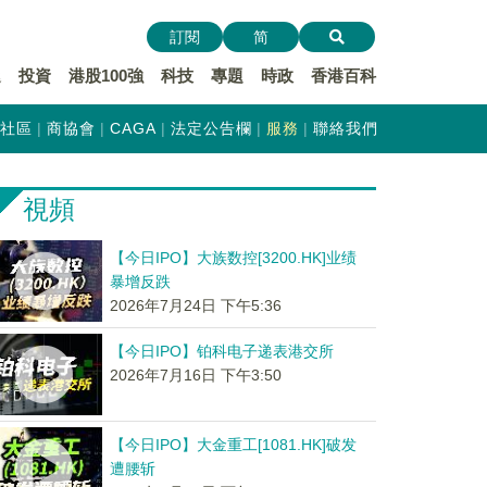
訂閱
简
遞
投資
港股100強
科技
專題
時政
香港百科
社區
商協會
CAGA
法定公告欄
服務
聯絡我們
視頻
【今日IPO】大族数控[3200.HK]业绩
暴增反跌
2026年7月24日 下午5:36
【今日IPO】铂科电子递表港交所
2026年7月16日 下午3:50
【今日IPO】大金重工[1081.HK]破发
遭腰斩