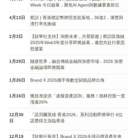
Week 今日啟幕，聚焦AI Agent與數據要素前沿
4月13日
察訪 | 香港穩定幣牌照首批落地，36進2，滙豐與
渣打率先衝線
2月3日
【財華社支持】洞察未來，共塑新篇 | 察訪區塊鏈
2025年Web3年度分享即將啟幕，邀您共赴行業思
想盛宴
1月29日
鏈接世界，融合傳統金融與加密市場 - 2026 加密
金融論壇即將開幕
1月26日
Brand X 2026攜手海數交賦能品牌出海
1月16日
獲批准提供「虛擬資產諮詢」服務！德林控股一度
漲逾26%
12月30
「諾貝爾英雄 香港2026」系列活動即將舉行 6位
日
諾獎得主蒞臨香港
12月19
【財華社報道】Brand X 2026全球品牌資產年會