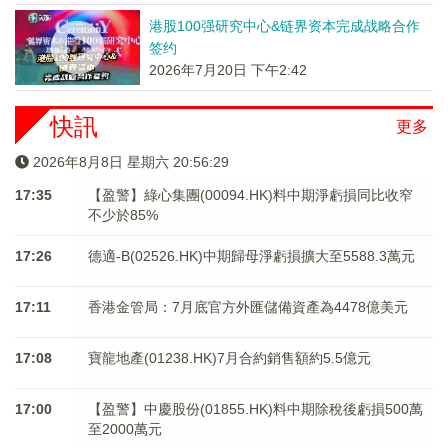
港股100强研究中心&链界资本完成战略合作
签约
2026年7月20日 下午2:42
快訊
更多
2026年8月8日 星期六 20:56:30
17:35
【盈警】綠心集團(00094.HK)料中期淨虧損同比收窄
不少於85%
17:26
德適-B(02526.HK)中期歸母淨虧損擴大至5588.3萬元
17:11
香港金管局：7月底官方外匯儲備資產為4478億美元
17:08
寶龍地產(01238.HK)7月合約銷售額約5.5億元
17:00
【盈警】中慶股份(01855.HK)料中期除稅後虧損500萬
至2000萬元