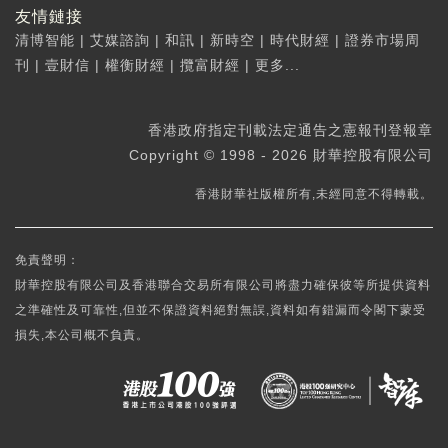
友情鏈接
清博智能
|
艾媒諮詢
|
和訊
|
新時空
|
時代財經
|
證券市場周
刊
|
壹財信
|
權衡財經
|
攬富財經
|
更多...
香港政府指定刊載法定通告之憲報刊登報章
Copyright © 1998 - 2026 財華控股有限公司
香港財華社版權所有,未經同意不得轉載。
免責聲明：
財華控股有限公司及香港聯合交易所有限公司將盡力確保彼等所提供資料
之準確性及可靠性,但並不保證資料絕對無誤,資料如有錯漏而令閣下蒙受
損失,本公司概不負責。