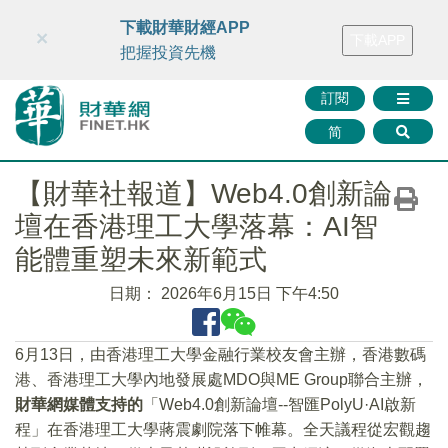
財華智庫網
FINTV
FINMETA
財華證券
媒體矩陣
下載財華財經APP
×
下載APP
智庫沙龍
聯絡我們
把握投資先機
訂閱
简
【財華社報道】Web4.0創新論
壇在香港理工大學落幕：AI智
能體重塑未來新範式
日期：
2026年6月15日 下午4:50
6月13日，由香港理工大學金融行業校友會主辦，香港數碼
港、香港理工大學內地發展處MDO與ME Group聯合主辦，
財華網媒體支持的
「Web4.0創新論壇--智匯PolyU·AI啟新
程」在香港理工大學蔣震劇院落下帷幕。全天議程從宏觀趨