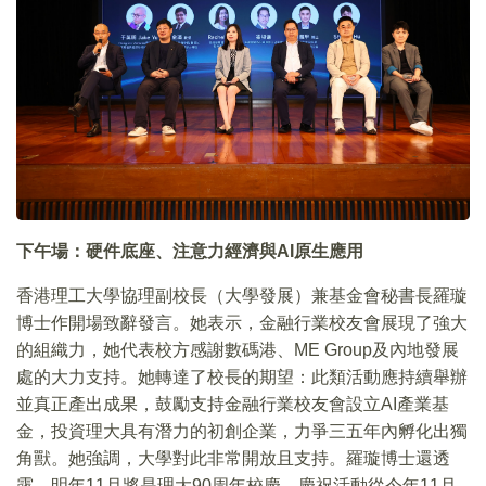
下午場：硬件底座、注意力經濟與
AI
原生應用
香港理工大學協理副校長（大學發展）兼基金會秘書長羅璇
博士作開場致辭發言。她表示，金融行業校友會展現了強大
的組織力，她代表校方感謝數碼港、ME Group及內地發展
處的大力支持。她轉達了校長的期望：此類活動應持續舉辦
並真正產出成果，鼓勵支持金融行業校友會設立AI產業基
金，投資理大具有潛力的初創企業，力爭三五年內孵化出獨
角獸。她強調，大學對此非常開放且支持。羅璇博士還透
露，明年11月將是理大90周年校慶，慶祝活動從今年11月