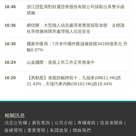
16:46
浙江證監局對財通證券股份有限公司採取出具警示函
措施
16:36
網信辦：大型個人信息處理者應當採取加密、去標識
化等措施保障所處理個人信息安全
16:30
國家外匯局：7月末中國外匯儲備規模34188億美元 升
幅0.07%
16:24
山金國際：港股上市工作正常推進中
16:20
【異動股】港股跌幅榜前十，九福來(08611.HK)跌
21.43%，天瑞汽車内飾(06162.HK)跌18.44%
相關訊息
法定公告欄
|
廣告查詢
|
公司介紹
|
專欄邀稿
|
投資者關係
|
版權聲明
|
重要聲明
|
私隱政策
|
聯絡我們