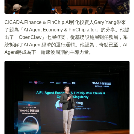
CICADA.Finance & FinChip.AI孵化投資人Gary Yang帶來
了題為「AI Agent Economy & FinChip after」的分享。他提
出了「OpenClaw」七層框架，從基礎設施層到任務層，系
統拆解了AI Agent經濟的運行邏輯。他認為，奇點已至，AI
Agent將成為下一輪康波周期的主導力量。