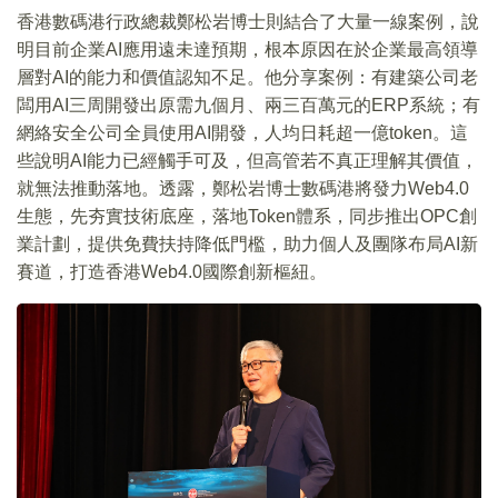
香港數碼港行政總裁鄭松岩博士則結合了大量一線案例，說
明目前企業AI應用遠未達預期，根本原因在於企業最高領導
層對AI的能力和價值認知不足。他分享案例：有建築公司老
闆用AI三周開發出原需九個月、兩三百萬元的ERP系統；有
網絡安全公司全員使用AI開發，人均日耗超一億token。這
些說明AI能力已經觸手可及，但高管若不真正理解其價值，
就無法推動落地。透露，鄭松岩博士數碼港將發力Web4.0
生態，先夯實技術底座，落地Token體系，同步推出OPC創
業計劃，提供免費扶持降低門檻，助力個人及團隊布局AI新
賽道，打造香港Web4.0國際創新樞紐。