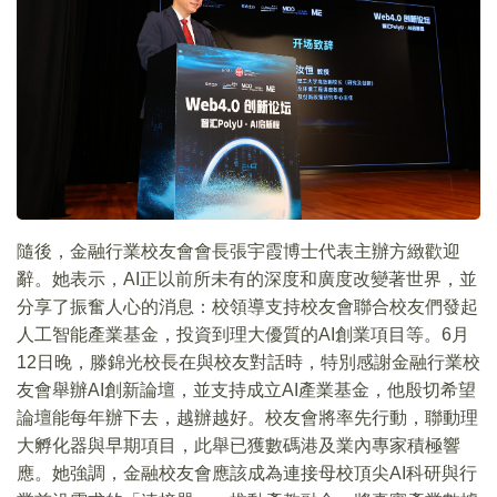
隨後，金融行業校友會會長張宇霞博士代表主辦方緻歡迎
辭。她表示，AI正以前所未有的深度和廣度改變著世界，並
分享了振奮人心的消息：校領導支持校友會聯合校友們發起
人工智能產業基金，投資到理大優質的AI創業項目等。6月
12日晚，滕錦光校長在與校友對話時，特別感謝金融行業校
友會舉辦AI創新論壇，並支持成立AI產業基金，他殷切希望
論壇能每年辦下去，越辦越好。校友會將率先行動，聯動理
大孵化器與早期項目，此舉已獲數碼港及業內專家積極響
應。她強調，金融校友會應該成為連接母校頂尖AI科研與行