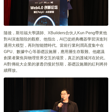
隨後，斯坦福大學講師、XBuilders合伙人Kun Peng帶來他
對AI演進階段的觀察。他指出，AI已從經典機器學習演進到
通用大模型，再到智能體時代。當前行業利潤高度集中在
GPU、數據中心等基礎設施層，應用層生存艱難。他建議
創業者聚焦與物理世界交互的場景，真正的護城河在於此。
AI對傳統大企業的滲透仍慢於預期，基礎設施層的紅利將持
續釋放。