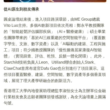
從
AI
原生到校友傳承
圓桌論壇結束後，進入項目路演環節，由ME Group總裁
Vito Luo主持。多個AI創新項目依次亮相：鄭永平教授團隊
的「智能超聲評估腦部疾病」（AI＋醫療健康）；碩士畢業
生團隊帶來的「基於AI三維重建的空間智能平台」（覆蓋數
字孿生、文旅、數字資產）以及「AI驅動的建築、工程與施
工」項目；符少娥教授團隊的「慢性膝痛居家康復AI智能
體」（實現篩查、評估、乾預、反饋一體化閉環）。此外，
Starchild技術負責人Leon、Utilland聯合創始人Stark、
ClawChat首席布道官Dafu Gao也分別進行了項目展示。這
些項目覆蓋醫療、建築、空間智能、數字資產等多個垂直領
域，展現了理大產學研融合的創新活力。
香港理工大學內地發展助理總監李淑怡女士為主辦單位金融
行業校友會及志願者團隊頒發感謝狀，為全天論壇畫上圓滿
句號。