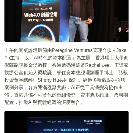
上午的圓桌論壇環節由Peregrine Ventures管理合伙人Jake
Yu主持，以「AI時代的資本配置」為主題，香港理工大學商
學院副院長金湧教授、香港數碼港總監Rachel Lee、王道家
族辦公室創始人梁駿謙、睿住資本總經理劉雁甲博士、弘毅
投資董事總經理Sherry Hu共同探討。經過多輪觀點碰撞與
案例分享，各方逐漸凝聚共識：AI正從工具演變為協作主
體，香港具備不可替代的樞紐優勢，資本應多維度、跨周期
配置，推動AI與實體經濟的深度融合。