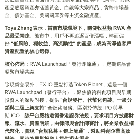
產品底層資產亦涵蓋黃金、白銀等大宗商品，貨幣市場基
金、債券基金、美國國庫券等主流金融資產。
Toya Zhang表示，當前市場環境下，穩健收益類 RWA 產
品最受青睐。
熊市中，用戶不再追逐百倍漲幅，轉而偏
好
"低風險、穩收益、高流動性" 的產品，成為高淨值客戶
資產配置的核心選擇
。
核心佈局：
RWA Launchpad「發行即流通」，定期選品會
凝聚市場共識
除現貨交易外，EX.IO 重點打造Token Planet，這是一個
RWA Launchpad（發行平台），聚焦優質科創項目與早期
投資人的深度對接，提供 "
合規發行、代幣化包裝、一級分
銷與二級上架支持
" 全鏈路服務。區別於傳統 IPO 與早
期 ICO，
該平台嚴格遵循香港證券法規，要求項目方披露財
報、流水、資產明細，由律師與會計師審計，將企業收益權
代幣化，實現 "合規私募 + 鏈上流通"，幫助科創企業高效
融資，同時為早期投資人提供退出渠道
。