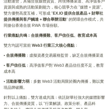
活動運營，具備合規媒體資質、跨境傳播渠道、高淨值客戶
資源與成熟的活動策劃能力，核心競爭力在 "媒體 + 資源"。
雙方優勢高度互補，可形成 "
EX.IO 提供合規產品 + 財華社
提供傳播與客戶觸達 + 聯合舉辦活動
" 的閉環合作模式，共
同搶佔香港合規 RWA 市場份額。
行業痛點共鳴：合規傳播難、客戶信任低、教育成本高
雙方均認可當前
Web3 行業三大核心痛點
：
•
合規傳播難
：虛擬資產交易嚴格監管，缺乏合規傳播渠道
•
客戶信任低
：高淨值客戶對 Web3 產品信任度不足，教育
成本高
•
活動影響力弱
：多數 Web3 活動局限於圈內傳播，難以實
現品牌破圈。
針對以上痛點，雙方達成共識：依託財華社強大的媒體影響
力、合規傳播資質，以 "行業解讀、政策分析、產品科