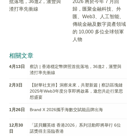
批落地，36進2，滙豐與
2026 將於今年 7 月回
渣打率先衝線
歸，匯聚金融科技、外
匯、Web3、人工智能、
傳統金融及數字資產領域
的 10,000 多位全球領軍
人物
相關文章
4月13日
察訪 | 香港穩定幣牌照首批落地，36進2，滙豐與
渣打率先衝線
2月3日
【財華社支持】洞察未來，共塑新篇 | 察訪區塊鏈
2025年Web3年度分享即將啟幕，邀您共赴行業思
想盛宴
1月26日
Brand X 2026攜手海數交賦能品牌出海
12月30
「諾貝爾英雄 香港2026」系列活動即將舉行 6位
日
諾獎得主蒞臨香港