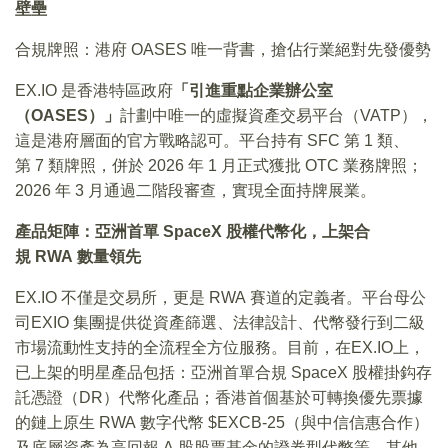
壁壘
合規牌照：港府 OASES 唯一背書，搶佔行業絕對先發優勢
EX.IO 是香港特區政府
「引進重點企業辦公室
（OASES）」
計劃中唯一的虛擬資產交易平台（VATP），
這是港府層面的官方戰略認可。平台持有 SFC 第 1 類、
第 7 類牌照，併於 2026 年 1 月正式獲批 OTC 業務牌照；
2026 年 3 月通過二階段審查，實現全面持牌展業。
產品矩陣：亞洲首單 SpaceX 股權代幣化，上架合
規 RWA 數量領先
EX.IO 不僅是交易所，更是 RWA 賽道的定義者。平台母公
司EXIO 集團提供從資產篩選、法律設計、代幣發行到二級
市場流動性支持的全流程全方位服務。目前，在EX.IO上，
已上架的明星產品包括：亞洲首單合規 SpaceX 股權掛鈎存
託憑證（DR）代幣化產品；香港首個基於可轉換優先票據
的鏈上原生 RWA 數字代幣 $EXCB-25（與中信信惠合作）
及底層資產為高回報 A 股股票基金的證券型代幣等。其他