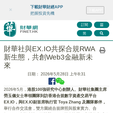
財華智庫網
FINTV
FINMETA
財華證券
媒體矩陣
下載財華財經APP
×
下載APP
智庫沙龍
聯絡我們
把握投資先機
訂閱
简
財華社與EX.IO共探合規RWA
新生態，共創Web3金融新未
來
日期：
2026年5月28日 上午8:31
2026年5月，
港股100強研究中心創辦人、財華社集團主席
勞玉儀女士率領團隊到訪香港合規數字資產交易平台
EX.IO，與EX.IO副首席執行官 Toya Zhang 及團隊夥伴，
舉行合作交流會，雙方圍繞合規牌照與股東實力、合