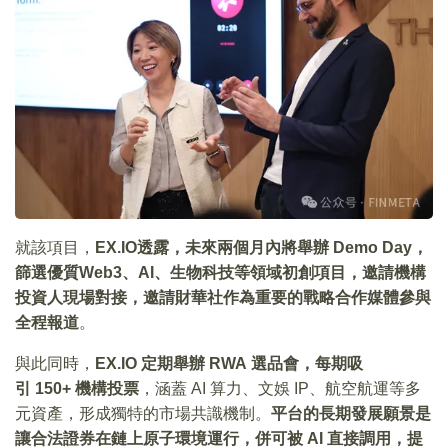
就該項目，
EX.IO透露，未來兩個月內將舉辦 Demo Day，
篩選優質Web3、AI、生物科技等領域初創項目，邀請機構
投資人現場對接，邀請財華社作為重要的戰略合作媒體參與
全程報道
。
與此同時，
EX.IO 定期舉辦 RWA 選品會，每期吸
引 150+ 機構投票
，涵蓋 AI 算力、文娛 IP、航空航運等多
元資產，形成獨特的市場共識機制。
平台的長期發展願景是
讓合法證券在鏈上原子環境運行，併可被 AI 直接調用，提