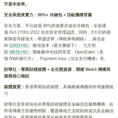
升資本效率。
安全與股東實力：98%+ 冷錢包 + 頂級機構背書
安全方面，平台超過 98%的資產存放在冷錢包，全面通
過 ISO 27001:2022 信息安全管理認證。同時，EX.IO的股
東陣容同樣強大：華盛證券（傳統券商網絡）、維信金
科 (
2003.HK
)、隆領資本（蔡文勝旗下）、九方智
投 (
9636.HK
)；戰略夥伴包括阿里雲、OpenEden（美
債 RWA發行方）、Payment Asia（頂尖支付機構）等。
財華社：專業財經媒體 + 全生態資源，構建 Web3 傳播與
服務核心樞紐
媒體資質：
香港專業財經媒體，具備權威傳播與跨境服務能
力
財華社是香港知名的專業財經媒體及金融信息服務機構，在
跨境傳播方面優勢明顯，覆蓋兩地主流程財經資訊及金融信
息平台。長期服務於香港金融資本市場繁榮發展。