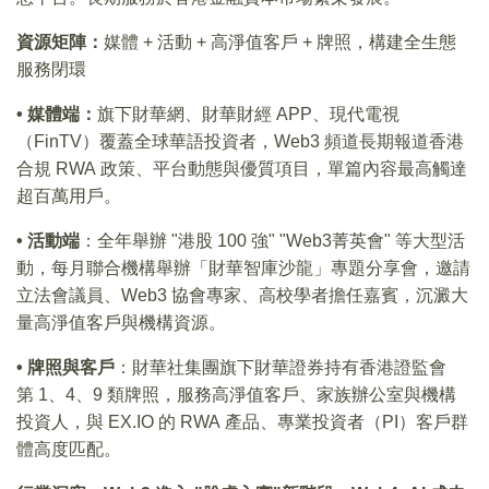
資源矩陣：
媒體 + 活動 + 高淨值客戶 + 牌照，構建全生態
服務閉環
• 媒體端：
旗下財華網、財華財經 APP、現代電視
（FinTV）覆蓋全球華語投資者，Web3 頻道長期報道香港
合規 RWA 政策、平台動態與優質項目，單篇內容最高觸達
超百萬用戶。
• 活動端
：全年舉辦 "港股 100 強" "Web3菁英會" 等大型活
動，每月聯合機構舉辦「財華智庫沙龍」專題分享會，邀請
立法會議員、Web3 協會專家、高校學者擔任嘉賓，沉澱大
量高淨值客戶與機構資源。
• 牌照與客戶
：財華社集團旗下財華證券持有香港證監會
第 1、4、9 類牌照，服務高淨值客戶、家族辦公室與機構
投資人，與 EX.IO 的 RWA 產品、專業投資者（PI）客戶群
體高度匹配。