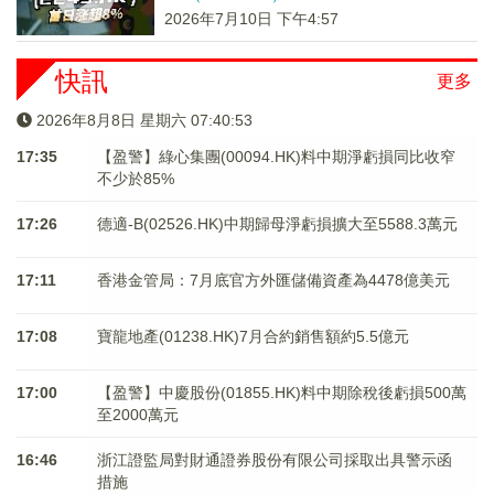
2026年7月10日 下午4:57
快訊
更多
2026年8月8日 星期六 07:40:54
17:35
【盈警】綠心集團(00094.HK)料中期淨虧損同比收窄
不少於85%
17:26
德適-B(02526.HK)中期歸母淨虧損擴大至5588.3萬元
17:11
香港金管局：7月底官方外匯儲備資產為4478億美元
17:08
寶龍地產(01238.HK)7月合約銷售額約5.5億元
17:00
【盈警】中慶股份(01855.HK)料中期除稅後虧損500萬
至2000萬元
16:46
浙江證監局對財通證券股份有限公司採取出具警示函
措施