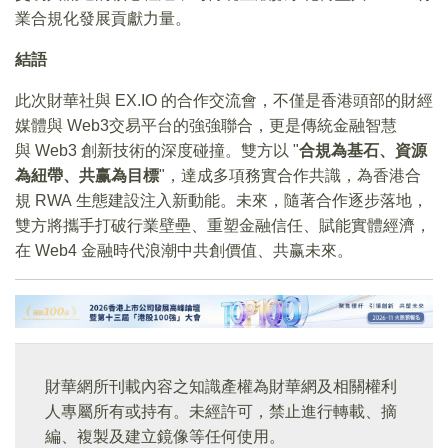
業合規化發展貢獻力量。
結語
此次財華社與 EX.IO 的合作交流會，不僅是香港頭部的財經
媒體與 Web3交易平台的強強聯合，更是傳統金融智慧
與 Web3 創新技術的深度碰撞。雙方以 "
合規為基石、資源
為紐帶、共赢為目標
"，達成多項務實合作共識，為香港合
規 RWA 生態建設注入新動能。未來，隨著合作逐步落地，
雙方將攜手打破行業壁壘、重塑金融信任、賦能實體經濟，
在 Web4 金融時代浪潮中共創價值、共赢未來。
財華網所刊載內容之知識產權為財華網及相關權利
人專屬所有或持有。未經許可，禁止進行轉載、摘
編、複製及建立鏡像等任何使用。