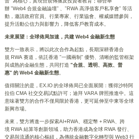
普" 為核心，實現合規傳播及投資者教育；聯合舉
辦 "Web4 合規金融論壇" 、"RWA 高淨值客戶私享會" 等活
動，邀請政府官員、行業專家、行業協會、權威媒體參與，
提升活動公信力與影響力，降低客戶教育成本。
未來展望：全球佈局加速，共建 Web4 金融新生態
雙方一致表示，將以此次合作為起點，長期深耕香港合
規 RWA 賽道，依託香港 "一國兩制" 優勢、清晰的監管框架
與成熟的金融生態，共同打造
"合規、透明、高效、普
惠" 的 Web4 金融新生態
。
值得關注的是，EX.IO 的全球佈局已全面展開：獲得沙特阿
拉伯 CMA 社交交易試點許可；迪拜 VARA 牌照推進中。這
意味著雙方的合作不僅局限於香港，更可延伸至中東等全球
新興市場。
未來，雙方將進一步探索AI+RWA、穩定幣 + RWA、跨
境 RWA 結算等創新領域，助力香港成為全球 RWA 發行、
交易與流通的核心樞紐，為傳統金融數字化轉型與 Web3 行