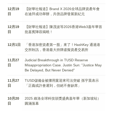
12月19
【財華社報道】Brand X 2026全球品牌資產年會
日
在迪拜成功舉辦，共啓品牌發展新紀元
12月19
【財華社報道】陳茂波等2026香港Web3嘉年華首
日
批嘉賓陣容揭曉！
12月1日
「香港加密資產第一股」來了！HashKey 通過港
交所聆訊，香港最大持牌虛擬資產交易所
11月27
Judicial Breakthrough in TUSD Reserve
日
Misappropriation Case. Justin Sun: "Justice May
Be Delayed, But Never Denied"
11月27
TUSD儲備金被挪用案迎來司法突破 孫宇晨表示
日
「正義或許會遲到，但絕不會缺席」
10月20
2025 維洛全球科技頒獎盛典嘉年華（新加坡站）
日
圓滿落幕