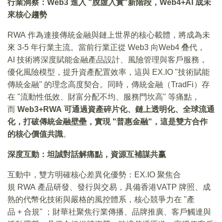
行業洞察：Web3 進入 "脫虛入實"新階段，Web4+AI 成未
來核心趨勢
RWA 作為連接傳統金融與鏈上世界的核心載體，將成為未
來 3-5 年行業主流。當前行業正從 Web3 向Web4 叠代，
AI 技術將深度賦能金融產品設計、風險管理與客戶服務，
優化風險模型，提升資產配置效率，這與 EX.IO "技術賦能
傳統金融" 的理念高度契合。同時，傳統金融（TradFi）存
在 "流動性低效、財富分配不均、服務門坎高" 等痛點，
而
Web3+RWA 可通過資產碎片化、鏈上透明化、全球流通
化，打破傳統金融壁壘，實現 "普惠金融"，這是雙方合作
的核心價值共識
。
深度互動：坦誠對話解痛點，資源互補謀共赢
互動中，雙方明確核心差異化優勢：EX.IO 聚焦合
規 RWA 產品研發、發行與交易，具備香港VATP 牌照、成
熟的代幣化技術與嚴格的風控體系，核心競爭力在 "產
品 + 合規" ；財華社聚焦行業傳播、品牌推廣、客戶觸達與