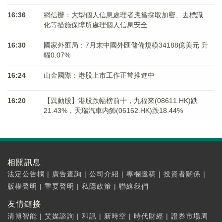
16:36
網信辦：大型個人信息處理者應當採取加密、去標識
化等措施保障所處理個人信息安全
16:30
國家外匯局：7月末中國外匯儲備規模34188億美元 升
幅0.07%
16:24
山金國際：港股上市工作正常推進中
16:20
【異動股】港股跌幅榜前十，九福來(08611.HK)跌
21.43%，天瑞汽車内飾(06162.HK)跌18.44%
相關訊息
法定公告欄
|
廣告查詢
|
公司介紹
|
專欄邀稿
|
投資者關係
|
版權聲明
|
重要聲明
|
私隱政策
|
聯絡我們
友情鏈接
清博智能
|
艾媒諮詢
|
和訊
|
新時空
|
時代財經
|
證券市場周