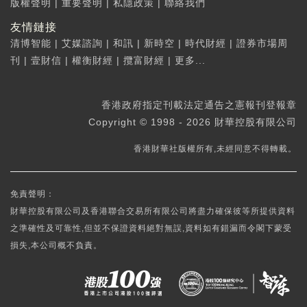
版權聲明
|
重要聲明
|
私隱政策
|
聯絡我們
友情鏈接
清博智能
|
艾媒諮詢
|
和訊
|
新時空
|
時代財經
|
證券市場周
刊
|
壹財信
|
權衡財經
|
攬富財經
|
更多...
香港政府指定刊載法定通告之憲報刊登報章
Copyright © 1998 - 2026 財華控股有限公司
香港財華社版權所有,未經同意不得轉載。
免責聲明：
財華控股有限公司及香港聯合交易所有限公司將盡力確保彼等所提供資料
之準確性及可靠性,但並不保證資料絕對無誤,資料如有錯漏而令閣下蒙受
損失,本公司概不負責。