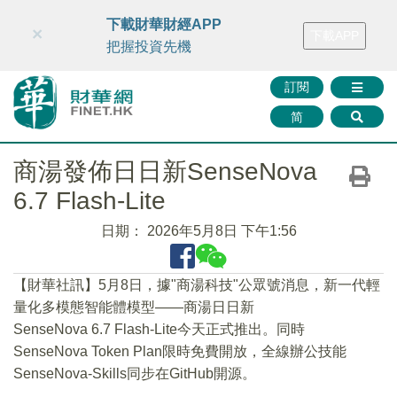
財華智庫網
FINTV
FINMETA
財華證券
媒體矩陣
下載財華財經APP
×
下載APP
智庫沙龍
聯絡我們
把握投資先機
訂閱
简
商湯發佈日日新SenseNova
6.7 Flash-Lite
日期：
2026年5月8日 下午1:56
​【財華社訊】5月8日，據"商湯科技"公眾號消息，新一代輕
量化多模態智能體模型——商湯日日新
SenseNova 6.7 Flash-Lite今天正式推出。同時
SenseNova Token Plan限時免費開放，全線辦公技能
SenseNova-Skills同步在GitHub開源。