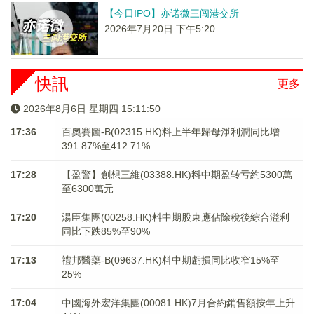
【今日IPO】亦诺微三闯港交所
2026年7月20日 下午5:20
快訊
更多
2026年8月6日 星期四 15:11:50
17:36
百奧賽圖-B(02315.HK)料上半年歸母淨利潤同比增
391.87%至412.71%
17:28
【盈警】創想三維(03388.HK)料中期盈转亏約5300萬
至6300萬元
17:20
湯臣集團(00258.HK)料中期股東應佔除稅後綜合溢利
同比下跌85%至90%
17:13
禮邦醫藥-B(09637.HK)料中期虧損同比收窄15%至
25%
17:04
中國海外宏洋集團(00081.HK)7月合約銷售額按年上升