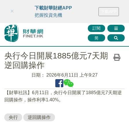
財華智庫網
FINTV
FINMETA
財華證券
媒體矩陣
下載財華財經APP
×
下載APP
智庫沙龍
聯絡我們
把握投資先機
訂閱
简
央行今日開展1885億元7天期
逆回購操作
日期：
2026年6月11日 上午9:27
【財華社訊】6月11日，央行今日開展了1885億元7天期逆
回購操作，操作利率1.40%。
央行
逆回購操作