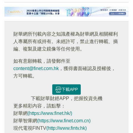
財華網所刊載內容之知識產權為財華網及相關權利
人專屬所有或持有。未經許可，禁止進行轉載、摘
編、複製及建立鏡像等任何使用。
如有意願轉載，請發郵件至
content@finet.com.hk
，獲得書面確認及授權後，
方可轉載。
下載APP
下載財華財經APP，把握投資先機
更多精彩内容，請點擊：
財華網
(https://www.finet.hk/)
財華智庫網
(https://www.finet.com.cn)
現代電視FINTV
(http://www.fintv.hk)