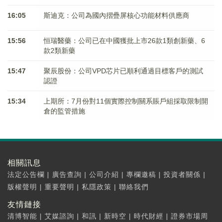
16:05
斯迪克：公司為國內摺疊屏核心功能材料供應商
15:56
恒瑞醫藥：公司已在中國獲批上市26款1類創新藥、6
款2類新藥
15:47
聚辰股份：公司VPD芯片已順利通過目標客戶的測試
認證
15:34
上期所：7月份對11個實際控制關系賬戶組採取限制開
倉的監管措施
相關訊息
法定公告欄
|
廣告查詢
|
公司介紹
|
專欄邀稿
|
投資者關係
|
版權聲明
|
重要聲明
|
私隱政策
|
聯絡我們
友情鏈接
清博智能
|
艾媒諮詢
|
和訊
|
新時空
|
時代財經
|
證券市場周