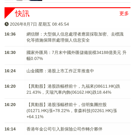
快訊
更多
2026年8月7日 星期五 08:45:54
16:36
網信辦：大型個人信息處理者應當採取加密、去標識
化等措施保障所處理個人信息安全
16:30
國家外匯局：7月末中國外匯儲備規模34188億美元 升
幅0.07%
16:24
山金國際：港股上市工作正常推進中
16:20
【異動股】港股跌幅榜前十，九福來(08611.HK)跌
21.43%，天瑞汽車内飾(06162.HK)跌18.44%
16:20
【異動股】港股漲幅榜前十，佳明集團控股
(01271.HK)漲+78.22%，拿森科技(02261.HK)漲
+64.11%
16:14
香港年金公司引入新保險公司作轉介夥伴