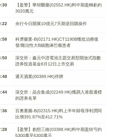
9:30
【盈警】華領醫藥(02552.HK)料中期盈轉虧約
3020萬元
9:22
央行今日開展10億元7天期逆回購操作
8:58
科濟藥業-B(02171.HK)CT1190B獲批治療復
發/難治性大B細胞淋巴瘤患者
8:50
深交所：鑫元中證電池主題交易型開放式指數
證券投資基金8月12日上市交易
8:48
通天酒業(00389.HK)停牌
8:44
深交所：晶合集成(02249.HK)獲調入港股通標
的證券名單
7:36
百奧賽圖-B(02315.HK)料上半年歸母淨利潤同
比增391.87%至412.71%
7:28
【盈警】創想三維(03388.HK)料中期盈转亏約
5300萬至6300萬元