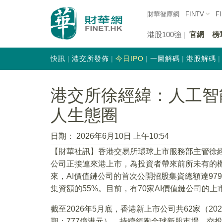
財華智庫網
FINTV
F
港股100強
官網
榜
快訊
港交所發佈
今日IPO
一圖解碼
港股解碼
港交所徐經緯：人工智
人生態圈
日期：
2026年6月10日 上午10:54
【財華社訊】香港交易所環球上市服務部主管徐經
公司正接連來港上市，為投資者帶來前所未有的機
來，AI價值鏈公司的首次公開招股集資總額達979
集資額的55%。目前，有70家AI價值鏈公司的
截至2026年5月底，香港新上市公司共62家（202
期：777億港元），持續領跑全球新股市場。交投