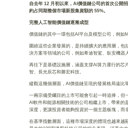
自去年 12 月初以來，AI價值鏈公司的首次公開招股集資
約占同期整個市場新股集資額的 55%。
完整人工智能價值鏈逐漸成型
價值鏈的其中一環包括AI平台及模型公司，例如Mi
圍繞這些企業發展的，是持續擴大的應用層，包
決方案等領域的公司，例如希迪智駕、臥安機器
再往下是基礎設施層，涵蓋支撐AI算力運行的芯
智、長光辰芯和勝宏科技。
縱觀這幾個層面，AI價值鏈呈現的發展格局遠比
一兩宗備受矚目的上市可能會引起一時追捧，但
AI軟件和能源相關技術的公司相繼上市，帶來的
深度，更讓投資者能夠投資於一個主題板塊，而
在基準指數層面，這種市場深度的體現也越來越顯