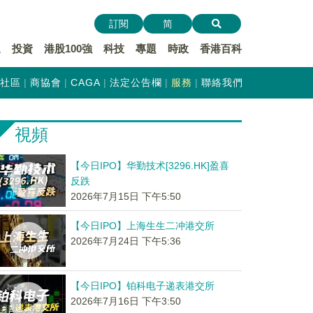
訂閱
简
遞
投資
港股100強
科技
專題
時政
香港百科
社區
商協會
CAGA
法定公告欄
服務
聯絡我們
視頻
【今日IPO】华勤技术[3296.HK]盈喜
反跌
2026年7月15日 下午5:50
【今日IPO】上海生生二冲港交所
2026年7月24日 下午5:36
【今日IPO】铂科电子递表港交所
2026年7月16日 下午3:50