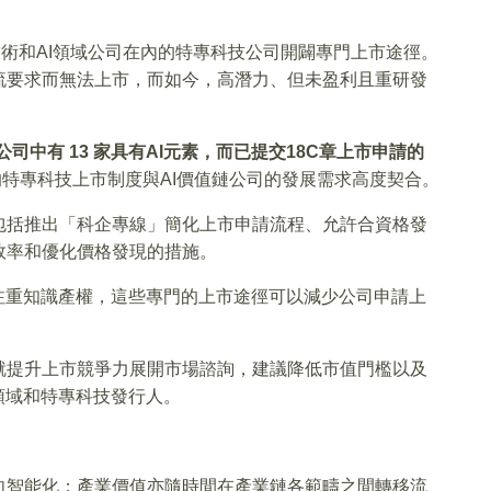
信息技術和AI領域公司在內的特專科技公司開闢專門上市途徑。
流要求而無法上市，而如今，高潛力、但未盈利且重研發
4 家公司中有 13 家具有AI元素，而已提交18C章上市申請的
特專科技上市制度與AI價值鏈公司的發展需求高度契合。
包括推出「科企專線」簡化上市申請流程、允許合資格發
效率和優化價格發現的措施。
注重知識產權，這些專門的上市途徑可以減少公司申請上
就提升上市競爭力展開市場諮詢，建議降低市值門檻以及
領域和特專科技發行人。
向智能化；產業價值亦隨時間在產業鏈各範疇之間轉移流