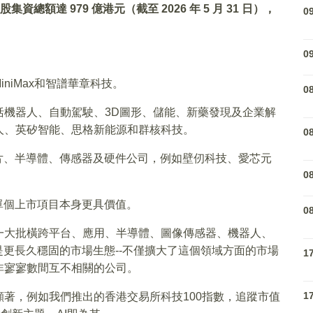
總額達 979 億港元（截至 2026 年 5 月 31 日），
0
0
niMax和智譜華章科技。
0
括機器人、自動駕駛、3D圖形、儲能、新藥發現及企業解
人、英矽智能、思格新能源和群核科技。
0
片、半導體、傳感器及硬件公司，例如壁仞科技、愛芯元
0
單個上市項目本身更具價值。
0
一大批橫跨平台、應用、半導體、圖像傳感器、機器人、
是更長久穩固的市場生態--不僅擴大了這個領域方面的市場
1
非寥寥數間互不相關的公司。
1
著，例如我們推出的香港交易所科技100指數，追蹤市值