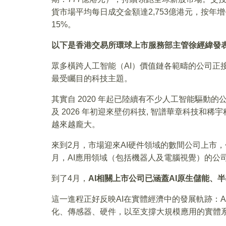
貨市場平均每日成交金額達2,753億港元，按年增長
15%。
以下是香港交易所環球上市服務部主管徐經緯發
眾多橫跨人工智能（AI）價值鏈各範疇的公司正
最受矚目的科技主題。
其實自 2020 年起已陸續有不少人工智能驅動的
及 2026 年初迎來壁仞科技, 智譜華章科技和
越來越龐大。
來到2月，市場迎來AI硬件領域的數間公司上市，
月，AI應用領域（包括機器人及電腦視覺）的公
到了4月，
AI相關上市公司已涵蓋AI原生儲能、
這一進程正好反映AI在實體經濟中的發展軌跡：
化、傳感器、硬件，以至支撐大規模應用的實體