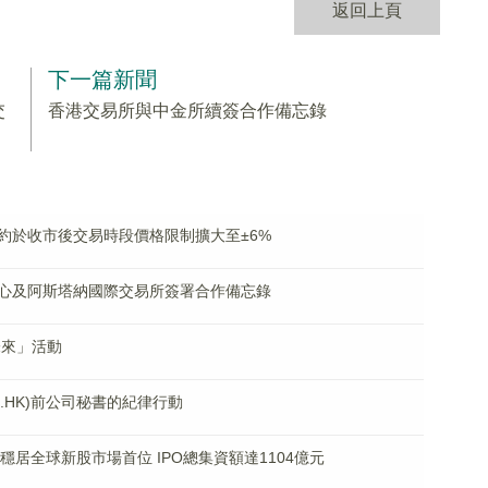
返回上頁
下一篇新聞
交
香港交易所與中金所續簽合作備忘錄
約於收市後交易時段價格限制擴大至±6%
心及阿斯塔納國際交易所簽署合作備忘錄
未來」活動
0.HK)前公司秘書的紀律行動
繼續穩居全球新股市場首位 IPO總集資額達1104億元