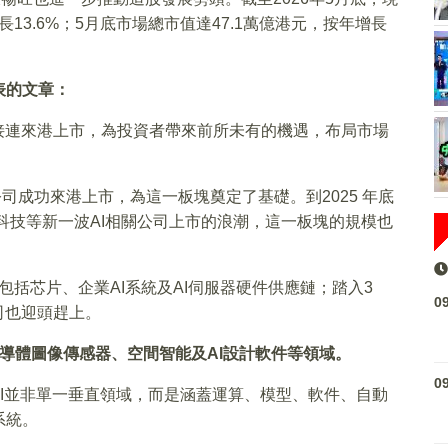
13.6%；5月底市場總市值達47.1萬億港元，按年增長
表的文章：
接連來港上市，為投資者帶來前所未有的機遇，布局市場
公司成功來港上市，為這一板塊奠定了基礎。到2025 年底
稀宇科技等新一波AI相關公司上市的浪潮，這一板塊的規模也
包括芯片、企業AI系統及AI伺服器硬件供應鏈；踏入3
0
司也迎頭趕上。
半導體圖像傳感器、空間智能及AI設計軟件等領域。
0
AI並非單一垂直領域，而是涵蓋運算、模型、軟件、自動
系統。