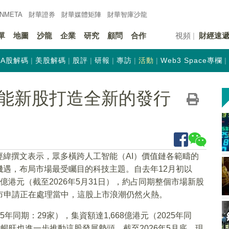
INMETA
財華證券
財華
媒體矩陣
財華
智庫沙龍
單
地圖
沙龍
企業
研究
顧問
合作
視頻
財經速
A股解碼
美股解碼
股評
研報
專訪
活動
Web3 Space專欄
能新股打造全新的發行
緯撰文表示，眾多橫跨人工智能（AI）價值鏈各範疇的
遇，布局市場最受矚目的科技主題。自去年12月初以
億港元（截至2026年5月31日），約占同期整個市場新股
上市申請正在處理當中，這股上市浪潮仍然火熱。
5年同期：29家），集資額達1,668億港元（2025年同
暢旺也進一步推動這股發展勢頭。截至2026年5月底，現