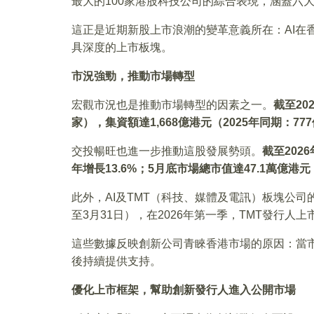
最大的100家港股科技公司的綜合表現，涵蓋六大
這正是近期新股上市浪潮的變革意義所在：AI在
具深度的上市板塊。
市況強勁，推動市場轉型
宏觀市況也是推動市場轉型的因素之一。
截至20
家），集資額達1,668億港元（2025年同期：77
交投暢旺也進一步推動這股發展勢頭。
截至202
年增長13.6%；5月底市場總市值達47.1萬億港
此外，AI及TMT（科技、媒體及電訊）板塊公司的上
至3月31日），在2026年第一季，TMT發行人上
這些數據反映創新公司青睞香港市場的原因：當
後持續提供支持。
優化上市框架，幫助創新發行人進入公開市場