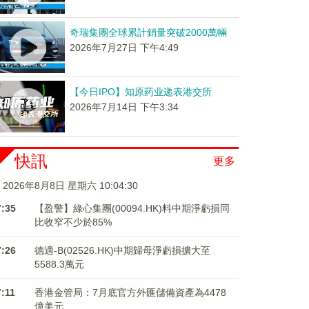
奇瑞集團全球累計銷量突破2000萬輛
2026年7月27日 下午4:49
【今日IPO】知原药业递表港交所
2026年7月14日 下午3:34
快訊
更多
2026年8月8日 星期六 10:04:31
7:35
【盈警】綠心集團(00094.HK)料中期淨虧損同
比收窄不少於85%
7:26
德適-B(02526.HK)中期歸母淨虧損擴大至
5588.3萬元
7:11
香港金管局：7月底官方外匯儲備資產為4478
億美元