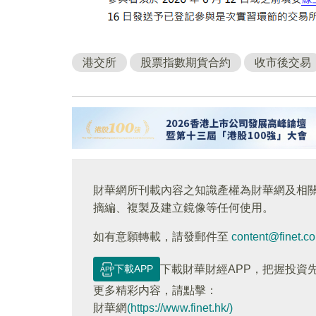
港交所
股票指數期貨合約
收市後交易
財華網所刊載內容之知識產權為財華網及相
摘編、複製及建立鏡像等任何使用。
如有意願轉載，請發郵件至
content@finet.c
下載APP
下載財華財經APP，把握投資
更多精彩内容，請點擊：
財華網
(https://www.finet.hk/)