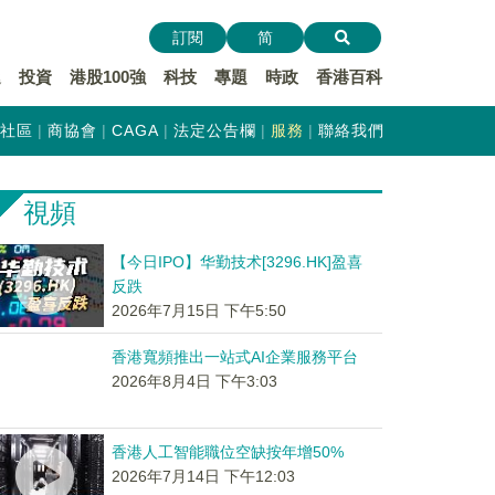
訂閱
简
遞
投資
港股100強
科技
專題
時政
香港百科
社區
商協會
CAGA
法定公告欄
服務
聯絡我們
視頻
【今日IPO】华勤技术[3296.HK]盈喜
反跌
2026年7月15日 下午5:50
香港寬頻推出一站式AI企業服務平台
2026年8月4日 下午3:03
香港人工智能職位空缺按年增50%
2026年7月14日 下午12:03