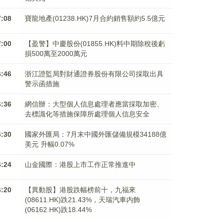
7:08
寶龍地產(01238.HK)7月合約銷售額約5.5億元
7:00
【盈警】中慶股份(01855.HK)料中期除稅後虧
損500萬至2000萬元
6:46
浙江證監局對財通證券股份有限公司採取出具
警示函措施
6:36
網信辦：大型個人信息處理者應當採取加密、
去標識化等措施保障所處理個人信息安全
6:30
國家外匯局：7月末中國外匯儲備規模34188億
美元 升幅0.07%
6:24
山金國際：港股上市工作正常推進中
6:20
【異動股】港股跌幅榜前十，九福來
(08611.HK)跌21.43%，天瑞汽車内飾
(06162.HK)跌18.44%