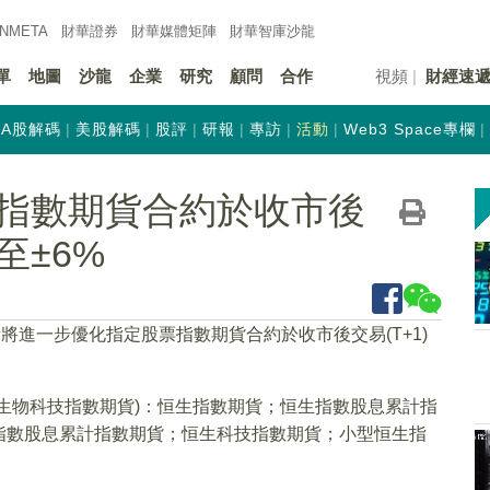
INMETA
財華證券
財華
媒體矩陣
財華
智庫沙龍
單
地圖
沙龍
企業
研究
顧問
合作
視頻
財經速
A股解碼
美股解碼
股評
研報
專訪
活動
Web3 Space專欄
指數期貨合約於收市後
至±6%
所將進一步優化指定股票指數期貨合約於收市後交易(T+1)
生物科技指數期貨)：恒生指數期貨；恒生指數股息累計指
指數股息累計指數期貨；恒生科技指數期貨；小型恒生指