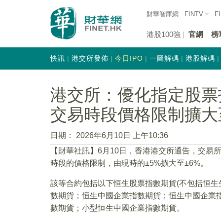
財華智庫網
FINTV
F
港股100強
官網
榜
快訊
港交所發佈
今日IPO
一圖解碼
港股解碼
港交所：優化指定股票
交易時段價格限制擴大
日期：
2026年6月10日 上午10:36
​【財華社訊】6月10日，香港港交所通告，交易
時段的價格限制，由現時的±5%擴大至±6%。
該等合約包括以下恒生股票指數期貨(不包括恒生
數期貨；恒生中國企業指數期貨；恒生中國企業
數期貨；小型恒生中國企業指數期貨。