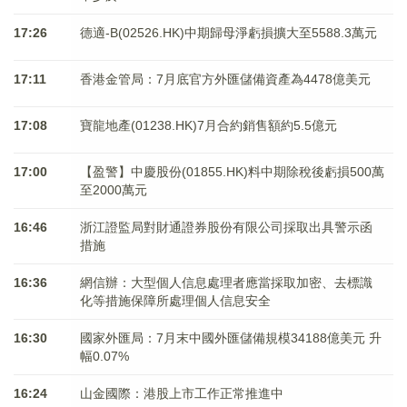
17:26
德適-B(02526.HK)中期歸母淨虧損擴大至5588.3萬元
17:11
香港金管局：7月底官方外匯儲備資產為4478億美元
17:08
寶龍地產(01238.HK)7月合約銷售額約5.5億元
17:00
【盈警】中慶股份(01855.HK)料中期除稅後虧損500萬
至2000萬元
16:46
浙江證監局對財通證券股份有限公司採取出具警示函
措施
16:36
網信辦：大型個人信息處理者應當採取加密、去標識
化等措施保障所處理個人信息安全
16:30
國家外匯局：7月末中國外匯儲備規模34188億美元 升
幅0.07%
16:24
山金國際：港股上市工作正常推進中