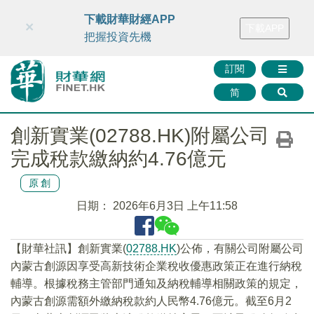
財華智庫網
FINTV
FINMETA
財華證券
媒體矩陣
下載財華財經APP
×
下載APP
智庫沙龍
聯絡我們
把握投資先機
訂閱
简
創新實業(02788.HK)附屬公司
完成稅款繳納約4.76億元
原創
日期：
2026年6月3日 上午11:58
​【財華社訊】創新實業(
02788.HK
)公佈，有關公司附屬公司
內蒙古創源因享受高新技術企業稅收優惠政策正在進行納稅
輔導。根據稅務主管部門通知及納稅輔導相關政策的規定，
內蒙古創源需額外繳納稅款約人民幣4.76億元。截至6月2