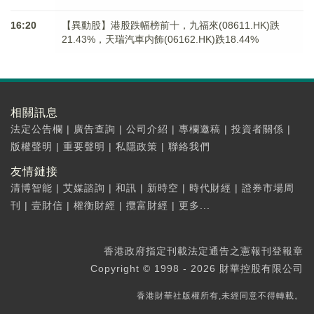
16:20
【異動股】港股跌幅榜前十，九福來(08611.HK)跌
21.43%，天瑞汽車内飾(06162.HK)跌18.44%
相關訊息
法定公告欄
|
廣告查詢
|
公司介紹
|
專欄邀稿
|
投資者關係
|
版權聲明
|
重要聲明
|
私隱政策
|
聯絡我們
友情鏈接
清博智能
|
艾媒諮詢
|
和訊
|
新時空
|
時代財經
|
證券市場周
刊
|
壹財信
|
權衡財經
|
攬富財經
|
更多...
香港政府指定刊載法定通告之憲報刊登報章
Copyright © 1998 - 2026 財華控股有限公司
香港財華社版權所有,未經同意不得轉載。