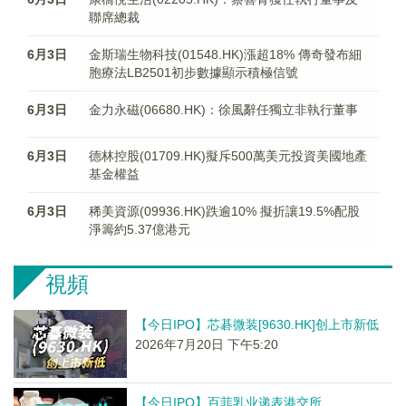
聯席總裁
6月3日
金斯瑞生物科技(01548.HK)漲超18% 傳奇發布細
胞療法​LB2501初步數據顯示積極信號
6月3日
金力永磁(06680.HK)：徐風辭任獨立非執行董事
6月3日
德林控股(01709.HK)擬斥500萬美元投資美國地產
基金權益
6月3日
稀美資源(09936.HK)跌逾10% 擬折讓19.5%配股
淨籌約5.37億港元
視頻
【今日IPO】芯碁微装[9630.HK]创上市新低
2026年7月20日 下午5:20
【今日IPO】百菲乳业递表港交所