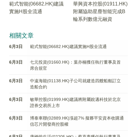
範式智能(06682.HK)建議
華興資本控股(01911.HK)
實施H股全流通
附屬協助星塵智能完成B
輪系列數億元融資
相關文章
6月3日
範式智能(06682.HK)建議實施H股全流通
6月3日
七元投資(01660.HK)：葉亦楠獲任執行董事及首
席合規官
6月3日
中遠海能(01138.HK)子公司就建造四艘船舶訂立
造船合約
6月3日
敏華控股(01999.HK)建議將附屬銳邁科技於北京
證券交易所上市
6月3日
博泰車聯(02889.HK)漲超7% 擬夥平安資本收購通
信芯片開發商控股權
6月3日
康橋悅生活(02205.HK)：蔡喜青獲任執行董事及