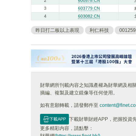
2
600578.CN
3
603779.CN
4
603082.CN
昨日打二板以上表現
利仁科技
001259
財華網所刊載內容之知識產權為財華網及相
摘編、複製及建立鏡像等任何使用。
如有意願轉載，請發郵件至
content@finet.c
下載APP
下載財華財經APP，把握投資
更多精彩内容，請點擊：
財華網
(https://www.finet.hk/)