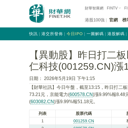
財華智庫網
FINTV
F
港股100強
官網
榜
快訊
港交所發佈
今日IPO
一圖解碼
港股解碼
【異動股】昨日打二板
仁科技(001259.CN)漲1
日期：
2026年5月19日 下午1:15
【財華社訊】今日午盤，截至13:15，昨日打二
73.21元，京能電力(
600578.CN
)漲9.99%報8.
(
603082.CN
)漲9.99%報51.18元。
列表
股票代碼
1
001259.CN