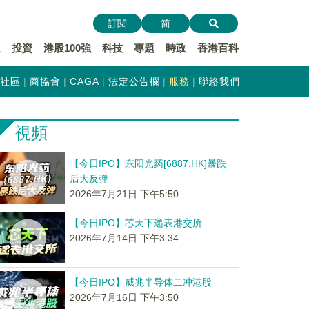
訂閱
简
遞
投資
港股100強
科技
專題
時政
香港百科
社區
商協會
CAGA
法定公告欄
服務
聯絡我們
視頻
【今日IPO】东阳光药[6887.HK]暴跌
后大反弹
2026年7月21日 下午5:50
【今日IPO】芯天下递表港交所
2026年7月14日 下午3:34
【今日IPO】威兆半导体二冲港股
2026年7月16日 下午3:50