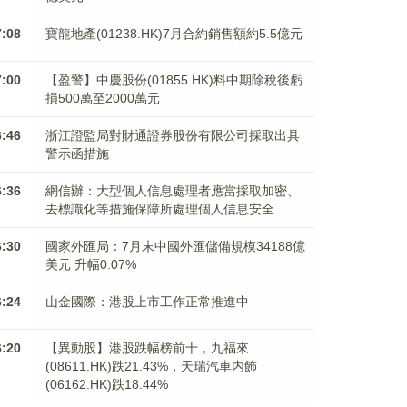
7:08
寶龍地產(01238.HK)7月合約銷售額約5.5億元
7:00
【盈警】中慶股份(01855.HK)料中期除稅後虧
損500萬至2000萬元
6:46
浙江證監局對財通證券股份有限公司採取出具
警示函措施
6:36
網信辦：大型個人信息處理者應當採取加密、
去標識化等措施保障所處理個人信息安全
6:30
國家外匯局：7月末中國外匯儲備規模34188億
美元 升幅0.07%
6:24
山金國際：港股上市工作正常推進中
6:20
【異動股】港股跌幅榜前十，九福來
(08611.HK)跌21.43%，天瑞汽車内飾
(06162.HK)跌18.44%