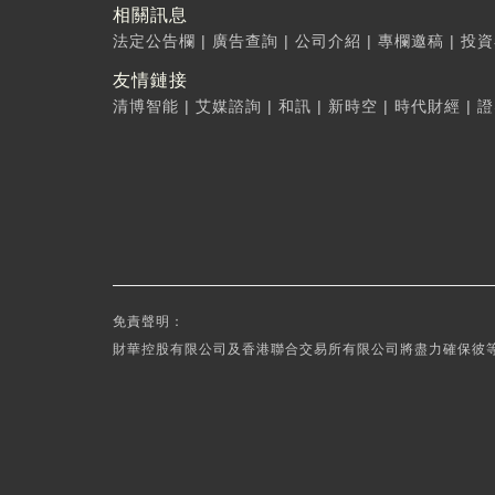
相關訊息
法定公告欄
|
廣告查詢
|
公司介紹
|
專欄邀稿
|
投資
友情鏈接
清博智能
|
艾媒諮詢
|
和訊
|
新時空
|
時代財經
|
證
免責聲明：
財華控股有限公司及香港聯合交易所有限公司將盡力確保彼等