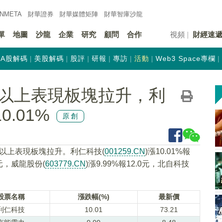
INMETA
財華證券
財華
媒體矩陣
財華
智庫沙龍
單
地圖
沙龍
企業
研究
顧問
合作
視頻
財經速
A股解碼
美股解碼
股評
研報
專訪
活動
Web3 Space專欄
以上表現板塊拉升，利
0.01%
原創
板以上表現板塊拉升。利仁科技(
001259.CN
)漲10.01%報
48元，威龍股份(
603779.CN
)漲9.99%報12.0元，北自科技
股票名稱
漲跌幅(%)
最新價
利仁科技
10.01
73.21