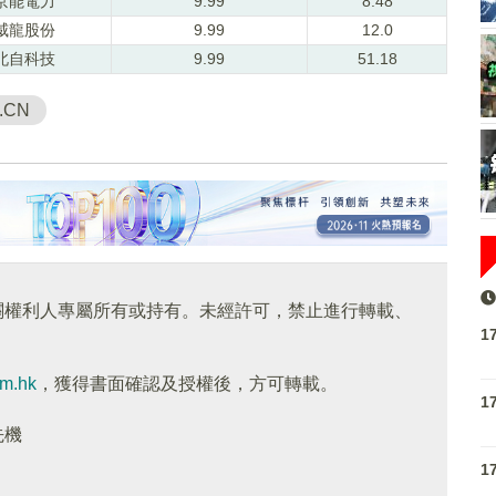
京能電力
9.99
8.48
威龍股份
9.99
12.0
北自科技
9.99
51.18
.CN
關權利人專屬所有或持有。未經許可，禁止進行轉載、
1
om.hk
，獲得書面確認及授權後，方可轉載。
1
先機
1