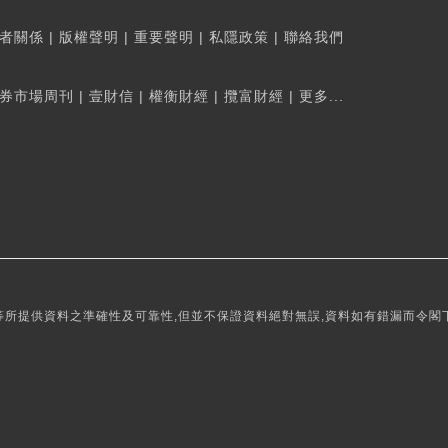
者關係
|
版權聲明
|
重要聲明
|
私隱政策
|
聯絡我們
券市場周刊
|
壹財信
|
權衡財經
|
攬富財經
|
更多...
所提供資料之準確性及可靠性,但並不保證資料絕對無誤,資料如有錯漏而令閣