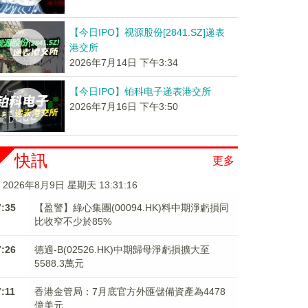
【今日IPO】视源股份[2841.SZ]递表
港交所
2026年7月14日 下午3:34
【今日IPO】铂科电子递表港交所
2026年7月16日 下午3:50
快訊
更多
2026年8月9日 星期天 13:31:17
7:35
【盈警】綠心集團(00094.HK)料中期淨虧損同
比收窄不少於85%
7:26
德適-B(02526.HK)中期歸母淨虧損擴大至
5588.3萬元
7:11
香港金管局：7月底官方外匯儲備資產為4478
億美元