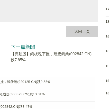
1
1
返回上頁
1
下一篇新聞
1
【異動股】鎢板塊下挫，翔鹭鎢業(002842.CN)
跌7.85%
1
1
鴻仕達(920125.CN)跌9.85%
1
600379.CN)跌10.01%
842.CN)跌3.47%