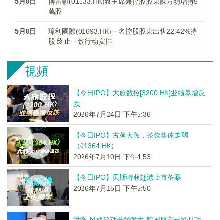
5月8日
博雷頓(01333.HK)獲主席兼控股股東陳方明增持5
萬股
5月8日
璋利國際(01693.HK)一名控股股東出售22.42%持
股 终止一致行动安排
視頻
【今日IPO】大族数控[3200.HK]业绩暴增反
跌
2026年7月24日 下午5:36
【今日IPO】古茗大跌，茶饮集体走弱
（01364.HK）
2026年7月10日 下午4:53
【今日IPO】贝斯特获赴港上市备案
2026年7月15日 下午5:50
洪灏-风格轮动开始发生 韩国股市已经见顶