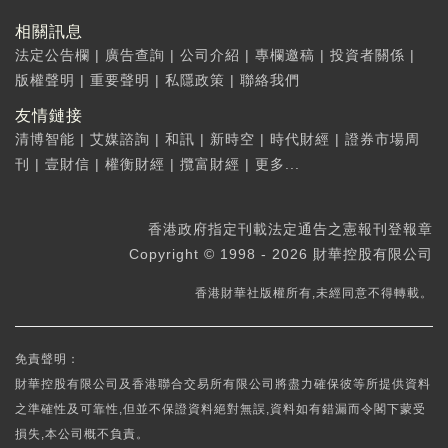
相關訊息
法定公告欄
|
廣告查詢
|
公司介紹
|
專欄邀稿
|
投資者關係
|
版權聲明
|
重要聲明
|
私隱政策
|
聯絡我們
友情鏈接
清博智能
|
艾媒諮詢
|
和訊
|
新時空
|
時代財經
|
證券市場周
刊
|
壹財信
|
權衡財經
|
攬富財經
|
更多...
香港政府指定刊載法定通告之憲報刊登報章
Copyright © 1998 - 2026 財華控股有限公司
香港財華社版權所有,未經同意不得轉載。
免責聲明：
財華控股有限公司及香港聯合交易所有限公司將盡力確保彼等所提供資料
之準確性及可靠性,但並不保證資料絕對無誤,資料如有錯漏而令閣下蒙受
損失,本公司概不負責。