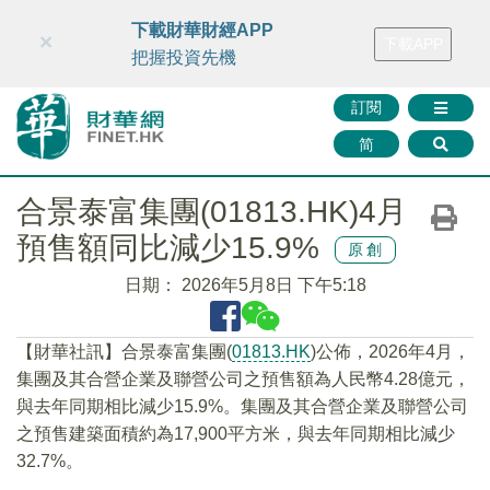
財華智庫網
FINTV
FINMETA
財華證券
媒體矩陣
下載財華財經APP
×
下載APP
智庫沙龍
聯絡我們
把握投資先機
訂閱
简
合景泰富集團(01813.HK)4月
預售額同比減少15.9%
原創
日期：
2026年5月8日 下午5:18
​【財華社訊】合景泰富集團(
01813.HK
)公佈，2026年4月，
集團及其合營企業及聯營公司之預售額為人民幣4.28億元，
與去年同期相比減少15.9%。集團及其合營企業及聯營公司
之預售建築面積約為17,900平方米，與去年同期相比減少
32.7%。