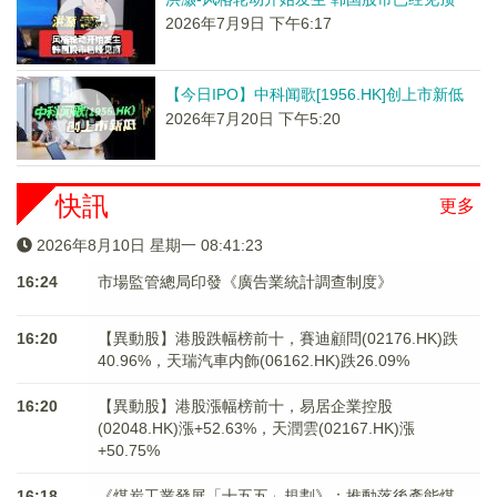
2026年7月9日 下午6:17
【今日IPO】中科闻歌[1956.HK]创上市新低
2026年7月20日 下午5:20
快訊
更多
2026年8月10日 星期一 08:41:23
16:24
市場監管總局印發《廣告業統計調查制度》
16:20
【異動股】港股跌幅榜前十，賽迪顧問(02176.HK)跌
40.96%，天瑞汽車内飾(06162.HK)跌26.09%
16:20
【異動股】港股漲幅榜前十，易居企業控股
(02048.HK)漲+52.63%，天潤雲(02167.HK)漲
+50.75%
16:18
《煤炭工業發展「十五五」規劃》：推動落後產能煤