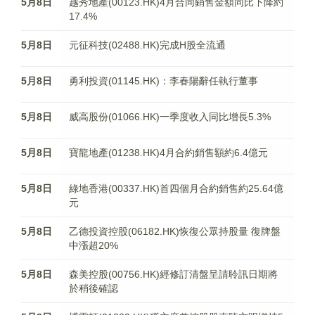
5月8日
越秀地產(00123.HK)4月合同銷售金額同比下降約
17.4%
5月8日
元征科技(02488.HK)完成H股全流通
5月8日
勇利投資(01145.HK)：李春陽辭任執行董事
5月8日
威高股份(01066.HK)一季度收入同比增長5.3%
5月8日
寶龍地產(01238.HK)4月合約銷售額約6.4億元
5月8日
綠地香港(00337.HK)首四個月合約銷售約25.64億
元
5月8日
乙德投資控股(06182.HK)恢復公眾持股量 復牌盤
中漲超20%
5月8日
森美控股(00756.HK)經修訂清盤呈請聆訊日期將
於稍後確認