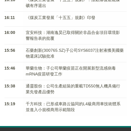
礦有序退出
16:11
《煤炭工業發展「十五五」規劃》印發
16:00
宜安科技：湖南逸昊已取得關於非晶合金項目環境影
響報告表的批覆
15:56
石藥創新(300765.SZ)子公司SYS6037注射液獲美國藥
物還床試驗批准
15:46
華蘭生物：子公司華蘭疫苗正在開展新型流感病毒
mRNA疫苗研發工作
15:38
通靈股份：公司生產組裝的重載TD550無人機具備行
業先發產品優勢
15:19
千方科技：已形成車路云協同的L4級商用車技術體系
並進入小規模商用示範階段