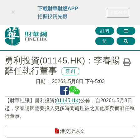
財華智庫網
FINTV
FINMETA
財華證券
媒體矩陣
下載財華財經APP
×
下載APP
智庫沙龍
聯絡我們
把握投資先機
訂閱
简
勇利投資(01145.HK)：李春陽
辭任執行董事
原創
日期：
2026年5月8日 下午5:03
​【財華社訊】勇利投資(
01145.HK
)公佈，自2026年5月8日
起，李春陽因需要投入更多時間處理彼之其他業務而辭任執
行董事。
港交所原文