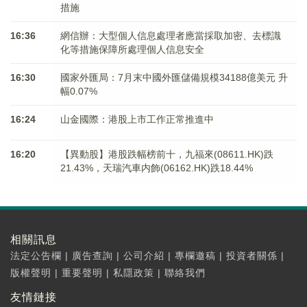
措施
16:36
網信辦：大型個人信息處理者應當採取加密、去標識
化等措施保障所處理個人信息安全
16:30
國家外匯局：7月末中國外匯儲備規模34188億美元 升
幅0.07%
16:24
山金國際：港股上市工作正常推進中
16:20
【異動股】港股跌幅榜前十，九福來(08611.HK)跌
21.43%，天瑞汽車内飾(06162.HK)跌18.44%
相關訊息
法定公告欄
|
廣告查詢
|
公司介紹
|
專欄邀稿
|
投資者關係
|
版權聲明
|
重要聲明
|
私隱政策
|
聯絡我們
友情鏈接