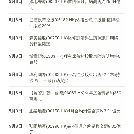
5月8日
綠地香港(00337.HK)首四個月合約銷售約25.64億
元
5月8日
乙德投資控股(06182.HK)恢復公眾持股量 復牌盤
中漲超20%
5月8日
森美控股(00756.HK)經修訂清盤呈請聆訊日期將
於稍後確認
5月8日
博雷頓(01333.HK)獲主席兼控股股東陳方明增持5
萬股
5月8日
璋利國際(01693.HK)一名控股股東出售22.42%持
股 终止一致行动安排
5月8日
【盈警】智中國際(06063.HK)料年度盈轉虧約350
萬港元
5月8日
正榮地產(06158.HK)4月合約銷售金額約3.91億元
5月8日
弘陽地產(01996.HK)前4個月合約銷售金額5.81億
元