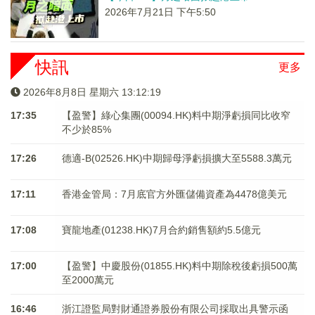
2026年7月21日 下午5:50
快訊
更多
2026年8月8日 星期六 13:12:19
17:35
【盈警】綠心集團(00094.HK)料中期淨虧損同比收窄
不少於85%
17:26
德適-B(02526.HK)中期歸母淨虧損擴大至5588.3萬元
17:11
香港金管局：7月底官方外匯儲備資產為4478億美元
17:08
寶龍地產(01238.HK)7月合約銷售額約5.5億元
17:00
【盈警】中慶股份(01855.HK)料中期除稅後虧損500萬
至2000萬元
16:46
浙江證監局對財通證券股份有限公司採取出具警示函