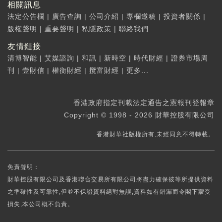
相關訊息
法定公告欄
|
廣告查詢
|
公司介紹
|
專欄邀稿
|
投資者關係
|
版權聲明
|
重要聲明
|
私隱政策
|
聯絡我們
友情鏈接
清博智能
|
艾媒諮詢
|
和訊
|
新時空
|
時代財經
|
證券市場周
刊
|
壹財信
|
權衡財經
|
攬富財經
|
更多...
香港政府指定刊載法定通告之憲報刊登報章
Copyright © 1998 - 2026 財華控股有限公司
香港財華社版權所有,未經同意不得轉載。
免責聲明：
財華控股有限公司及香港聯合交易所有限公司將盡力確保彼等所提供資料
之準確性及可靠性,但並不保證資料絕對無誤,資料如有錯漏而令閣下蒙受
損失,本公司概不負責。