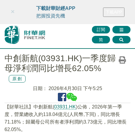
財華智庫網
FINTV
FINMETA
財華證券
媒體矩陣
下載財華財經APP
×
下載APP
智庫沙龍
聯絡我們
把握投資先機
訂閱
简
中創新航(03931.HK)一季度歸
母淨利潤同比增長62.05%
原創
日期：
2026年4月30日 下午5:25
​【財華社訊】中創新航(
03931.HK
)公佈，2026年第一季
度，營業總收入約118.04億元(人民幣,下同)，同比增長
71.18%；歸屬母公司所有者淨利潤約3.73億元，同比增長
62.05%。