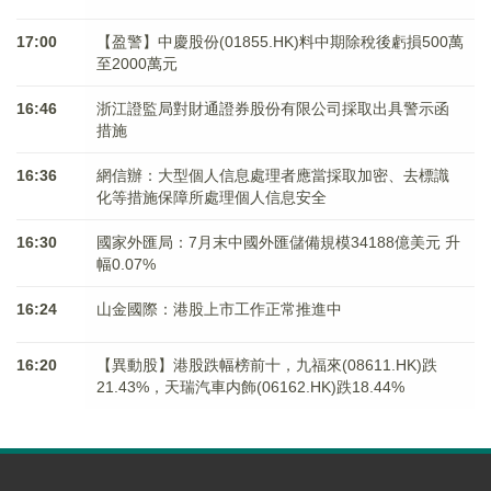
17:00
【盈警】中慶股份(01855.HK)料中期除稅後虧損500萬
至2000萬元
16:46
浙江證監局對財通證券股份有限公司採取出具警示函
措施
16:36
網信辦：大型個人信息處理者應當採取加密、去標識
化等措施保障所處理個人信息安全
16:30
國家外匯局：7月末中國外匯儲備規模34188億美元 升
幅0.07%
16:24
山金國際：港股上市工作正常推進中
16:20
【異動股】港股跌幅榜前十，九福來(08611.HK)跌
21.43%，天瑞汽車内飾(06162.HK)跌18.44%