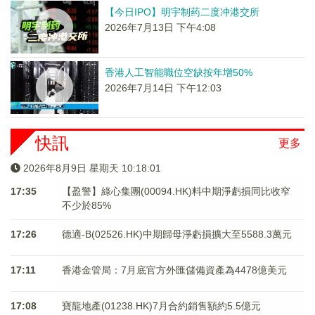
【今日IPO】明宇制药二度冲港交所
2026年7月13日 下午4:08
香港人工智能職位空缺按年增50%
2026年7月14日 下午12:03
快訊
更多
2026年8月9日 星期天 10:18:01
17:35
【盈警】綠心集團(00094.HK)料中期淨虧損同比收窄
不少於85%
17:26
德適-B(02526.HK)中期歸母淨虧損擴大至5588.3萬元
17:11
香港金管局：7月底官方外匯儲備資產為4478億美元
17:08
寶龍地產(01238.HK)7月合約銷售額約5.5億元