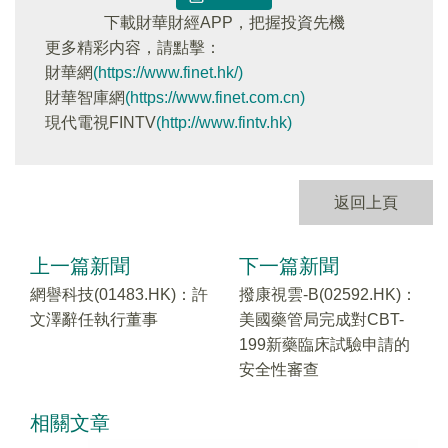
下載財華財經APP，把握投資先機
更多精彩内容，請點擊：
財華網
(https://www.finet.hk/)
財華智庫網
(https://www.finet.com.cn)
現代電視FINTV
(http://www.fintv.hk)
返回上頁
上一篇新聞
下一篇新聞
網譽科技(01483.HK)：許
撥康視雲-B(02592.HK)：
文澤辭任執行董事
美國藥管局完成對CBT-
199新藥臨床試驗申請的
安全性審查
相關文章