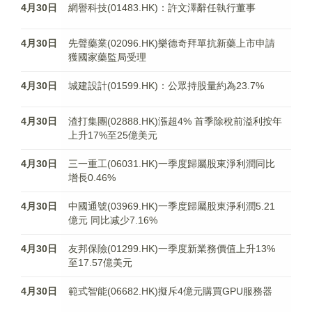
4月30日
網譽科技(01483.HK)：許文澤辭任執行董事
4月30日
先聲藥業(02096.HK)樂德奇拜單抗新藥上市申請
獲國家藥監局受理
4月30日
城建設計(01599.HK)：公眾持股量約為23.7%
4月30日
渣打集團(02888.HK)漲超4% 首季除稅前溢利按年
上升17%至25億美元
4月30日
三一重工(06031.HK)一季度歸屬股東淨利潤同比
增長0.46%
4月30日
中國通號(03969.HK)一季度歸屬股東淨利潤5.21
億元 同比减少7.16%
4月30日
友邦保險(01299.HK)一季度新業務價值上升13%
至17.57億美元
4月30日
範式智能(06682.HK)擬斥4億元購買GPU服務器