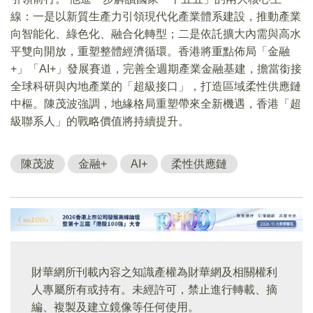
線：一是以新質生產力引領現代化產業體系建設，推動產業
向智能化、綠色化、融合化轉型；二是依託擴大內需與高水
平雙向開放，重塑整體經濟循環。香港將重點佈局「金融
+」「AI+」發展賽道，完善全週期產業金融基建，擔當銜接
全球科研與內地產業的「超級接口」，打造區域柔性供應鏈
中樞。陳茂波強調，地緣格局重塑帶來全新機遇，香港「超
級聯系人」的戰略價值將持續提升。
陳茂波
金融+
AI+
柔性供應鏈
財華網所刊載內容之知識產權為財華網及相關權利
人專屬所有或持有。未經許可，禁止進行轉載、摘
編、複製及建立鏡像等任何使用。